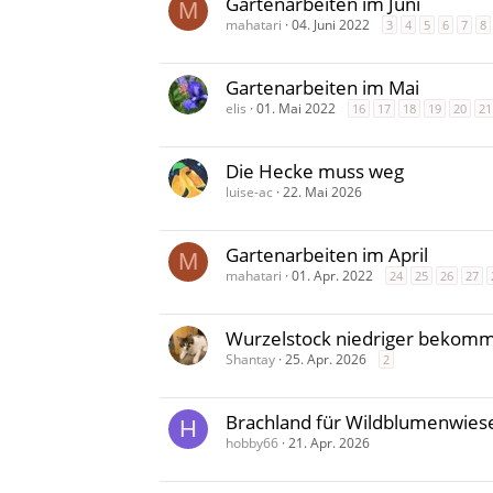
Gartenarbeiten im Juni
M
mahatari
04. Juni 2022
3
4
5
6
7
8
Gartenarbeiten im Mai
elis
01. Mai 2022
16
17
18
19
20
21
Die Hecke muss weg
luise-ac
22. Mai 2026
Gartenarbeiten im April
M
mahatari
01. Apr. 2022
24
25
26
27
Wurzelstock niedriger bekomm
Shantay
25. Apr. 2026
2
Brachland für Wildblumenwiese
H
hobby66
21. Apr. 2026