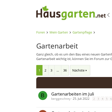
Foren
Mein Garten
Gartenpflege
Gartenarbeit
Ganz gleich, ob es um den Bau eines neuen Garten
Gartenarbeit wichtig ist, können Sie im Forum zur 
1
2
3
…
36
Nächste
Gartenarbeiten im Juli
B
berggeschrey
25. Juli 2022
2
3
4
5
6