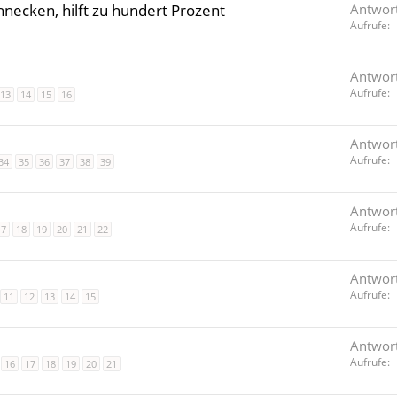
hnecken, hilft zu hundert Prozent
Antwor
Aufrufe
Antwor
Aufrufe
13
14
15
16
Antwor
Aufrufe
34
35
36
37
38
39
Antwor
Aufrufe
17
18
19
20
21
22
Antwor
Aufrufe
11
12
13
14
15
Antwor
Aufrufe
16
17
18
19
20
21