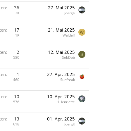
ten
36
27. Mai 2025
2K
JoergK
ten
17
21. Mai 2025
W
1K
Waldelf
ten
2
12. Mai 2025
S
580
SebDob
ten
1
27. Apr. 2025
460
Sunfreak
ten
10
10. Apr. 2025
576
1Henriette
ten
13
01. Apr. 2025
618
JoergK