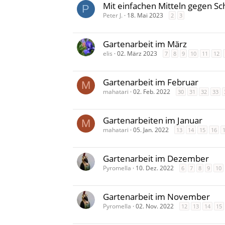
Mit einfachen Mitteln gegen Sc
P
Peter J.
18. Mai 2023
2
3
Gartenarbeit im März
elis
02. März 2023
7
8
9
10
11
12
Gartenarbeit im Februar
M
mahatari
02. Feb. 2022
30
31
32
33
Gartenarbeiten im Januar
M
mahatari
05. Jan. 2022
13
14
15
16
Gartenarbeit im Dezember
Pyromella
10. Dez. 2022
6
7
8
9
10
Gartenarbeit im November
Pyromella
02. Nov. 2022
12
13
14
15