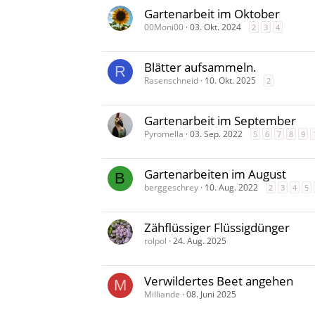
Gartenarbeit im Oktober
00Moni00
03. Okt. 2024
2
3
4
Blätter aufsammeln.
R
Rasenschneid
10. Okt. 2025
2
Gartenarbeit im September
Pyromella
03. Sep. 2022
5
6
7
8
9
Gartenarbeiten im August
B
berggeschrey
10. Aug. 2022
2
3
4
5
Zähflüssiger Flüssigdünger
rolpol
24. Aug. 2025
Verwildertes Beet angehen
M
Milliande
08. Juni 2025