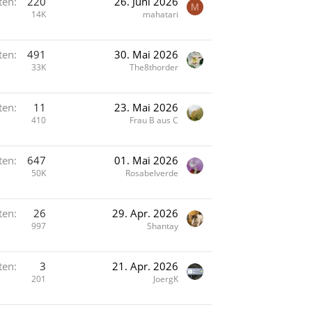
ten
220
26. Juni 2026
M
14K
mahatari
ten
491
30. Mai 2026
33K
The8thorder
ten
11
23. Mai 2026
410
Frau B aus C
ten
647
01. Mai 2026
50K
Rosabelverde
ten
26
29. Apr. 2026
997
Shantay
ten
3
21. Apr. 2026
201
JoergK