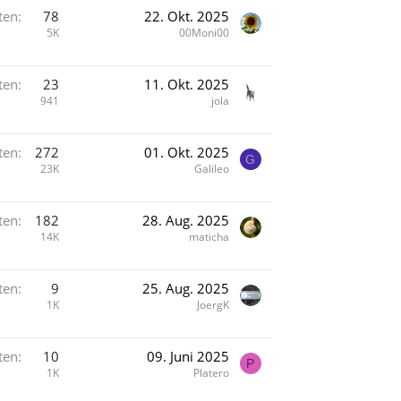
ten
78
22. Okt. 2025
5K
00Moni00
ten
23
11. Okt. 2025
941
jola
ten
272
01. Okt. 2025
G
23K
Galileo
ten
182
28. Aug. 2025
14K
maticha
ten
9
25. Aug. 2025
1K
JoergK
ten
10
09. Juni 2025
P
1K
Platero