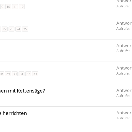
Antwor
Aufrufe
9
10
11
12
Antwor
Aufrufe
22
23
24
25
Antwor
Aufrufe
Antwor
Aufrufe
28
29
30
31
32
33
en mit Kettensäge?
Antwor
Aufrufe
 herrichten
Antwor
Aufrufe