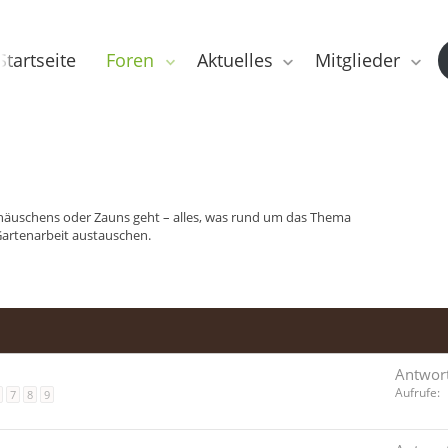
Startseite
Foren
Aktuelles
Mitglieder
häuschens oder Zauns geht – alles, was rund um das Thema
Gartenarbeit austauschen.
Antwor
Aufrufe
7
8
9