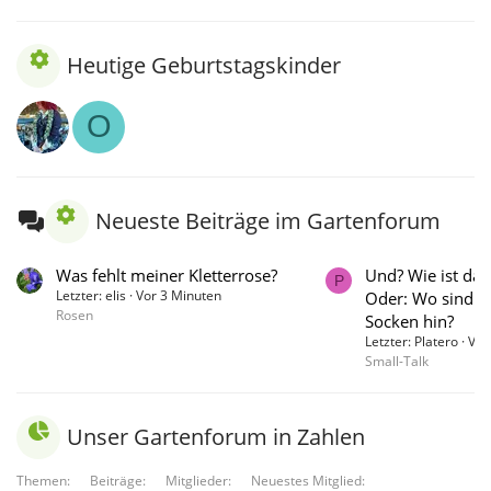
Heutige Geburtstagskinder
O
Neueste Beiträge im Gartenforum
Was fehlt meiner Kletterrose?
Und? Wie ist das
P
Letzter: elis
Vor 3 Minuten
Oder: Wo sind n
Rosen
Socken hin?
Letzter: Platero
Vor
Small-Talk
Unser Gartenforum in Zahlen
Themen
Beiträge
Mitglieder
Neuestes Mitglied