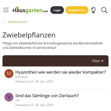
Login
Registrieren
Gartenpflanzen
Zwiebelpflanzen
Pflege von Zwiebelpflanzen & Knollengewächse wie Blumenzwiebeln
und Zwiebelblumen im Jahresverlauf.
Filter
Hyazinthen wie werden sie wieder kompakter?
M
mahatari
Antworten
8
04. Apr. 2025
Sind das Sämlinge von Zierlauch?
V
vla
Antworten
8
03. Apr. 2025