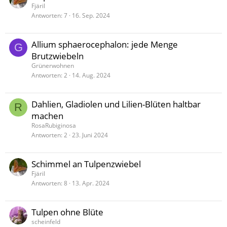
Fjäril
Antworten
7
16. Sep. 2024
Allium sphaerocephalon: jede Menge
G
Brutzwiebeln
Grünerwohnen
Antworten
2
14. Aug. 2024
Dahlien, Gladiolen und Lilien-Blüten haltbar
R
machen
RosaRubiginosa
Antworten
2
23. Juni 2024
Schimmel an Tulpenzwiebel
Fjäril
Antworten
8
13. Apr. 2024
Tulpen ohne Blüte
scheinfeld