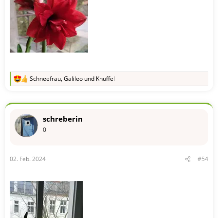
Schneefrau
,
Galileo
und
Knuffel
R
e
a
k
t
schreberin
i
o
0
n
e
n
02. Feb. 2024
#54
: