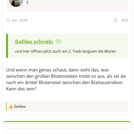
o
0
n
e
n
22. Jan. 2024
#50
:
Galileo schrieb:
und hier öffnen jetzt auch am 2. Trieb langsam die Blüten
Und wenn man genau schaut, dann sieht das, was
zwischen den großen Blütenstielen treibt so aus, als sei da
noch ein dritter Blütenstiel zwischen den Blattaustrieben.
Kann das sein?
Galileo
R
e
a
k
t
i