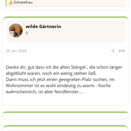
Schneefrau
R
e
a
k
t
wilde Gärtnerin
i
o
0
n
e
n
20. Jan. 2024
#46
:
Danke dir, gut dass ich die alten Stängel , die schon länger
abgeblüht waren, noch ein wenig stehen ließ.
Dann muss ich jetzt einen geeigneten Platz suchen, im
Wohnzimmer ist es wohl eindeutig zu warm - Küche
wahrscheinlich, ist aber Nordfenster....