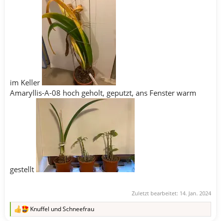
im Keller
Amaryllis-A-08 hoch geholt, geputzt, ans Fenster warm
gestellt
Zuletzt bearbeitet:
14. Jan. 2024
Knuffel
und
Schneefrau
R
e