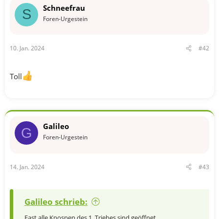
n
Schneefrau
e
S
n
Foren-Urgestein
:
10. Jan. 2024
#42
Toll
Galileo
G
Foren-Urgestein
14. Jan. 2024
#43
Galileo schrieb:
Fast alle Knospen des 1. Triebes sind geöffnet