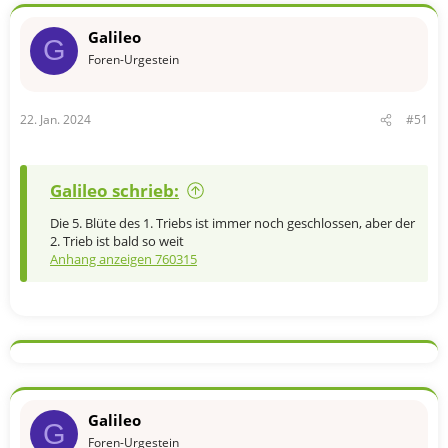
o
n
Galileo
e
G
n
Foren-Urgestein
:
22. Jan. 2024
#51
Galileo schrieb:
Die 5. Blüte des 1. Triebs ist immer noch geschlossen, aber der
2. Trieb ist bald so weit
Anhang anzeigen 760315
Galileo
G
Foren-Urgestein