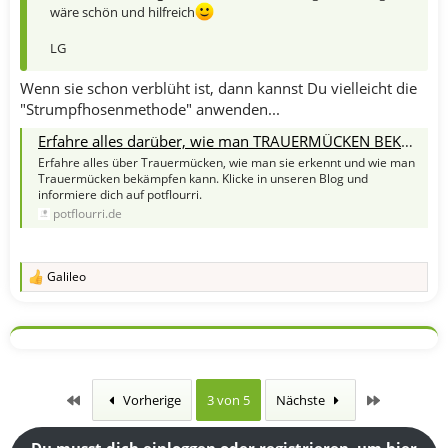
wäre schön und hilfreich
LG
Wenn sie schon verblüht ist, dann kannst Du vielleicht die
"Strumpfhosenmethode" anwenden...
Erfahre alles darüber, wie man TRAUERMÜCKEN BEKÄMPFEN kann
Erfahre alles über Trauermücken, wie man sie erkennt und wie man
Trauermücken bekämpfen kann. Klicke in unseren Blog und
informiere dich auf potflourri.
potflourri.de
Galileo
R
e
a
k
t
i
o
n
Erste
Letzte
Vorherige
3 von 5
Nächste
e
n
:
Du musst dich einloggen oder registrieren, um hier