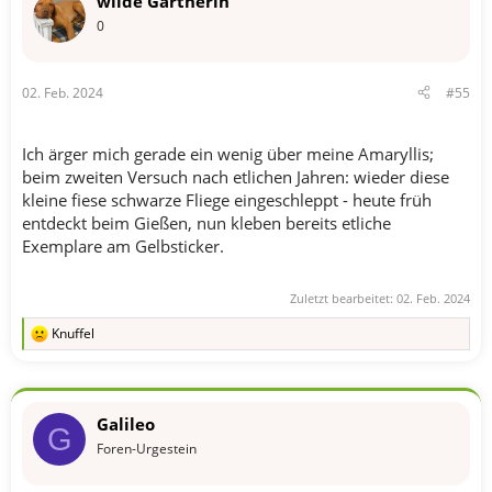
wilde Gärtnerin
i
o
0
n
e
n
02. Feb. 2024
#55
:
Ich ärger mich gerade ein wenig über meine Amaryllis;
beim zweiten Versuch nach etlichen Jahren: wieder diese
kleine fiese schwarze Fliege eingeschleppt - heute früh
entdeckt beim Gießen, nun kleben bereits etliche
Exemplare am Gelbsticker.
Zuletzt bearbeitet:
02. Feb. 2024
Knuffel
R
e
a
k
t
Galileo
i
G
o
Foren-Urgestein
n
e