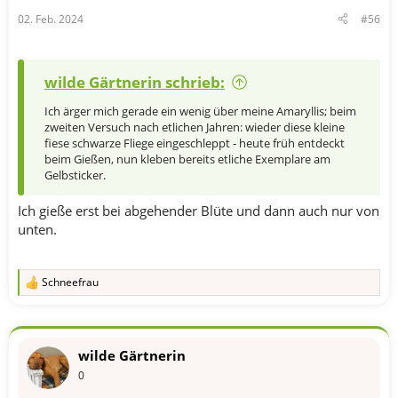
n
02. Feb. 2024
#56
:
wilde Gärtnerin schrieb:
Ich ärger mich gerade ein wenig über meine Amaryllis; beim
zweiten Versuch nach etlichen Jahren: wieder diese kleine
fiese schwarze Fliege eingeschleppt - heute früh entdeckt
beim Gießen, nun kleben bereits etliche Exemplare am
Gelbsticker.
Ich gieße erst bei abgehender Blüte und dann auch nur von
unten.
Schneefrau
R
e
a
k
t
wilde Gärtnerin
i
o
0
n