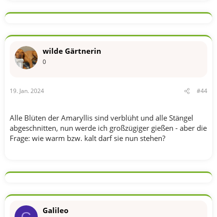
a
k
t
i
o
n
wilde Gärtnerin
e
n
0
:
19. Jan. 2024
#44
Alle Blüten der Amaryllis sind verblüht und alle Stängel
abgeschnitten, nun werde ich großzügiger gießen - aber die
Frage: wie warm bzw. kalt darf sie nun stehen?
Galileo
G