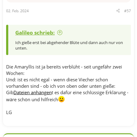
e
n
02. Feb. 2024
#57
:
Galileo schrieb:
Ich gieße erst bei abgehender Blüte und dann auch nur von
unten.
Die Amaryllis ist ja bereits verblüht - seit ungefähr zwei
Wochen:
Und: ist es nicht egal - wenn diese Viecher schon
vorhanden sind - ob ich von oben oder unten gieße:
Gib
Dateien anhängen
t es dafür eine schlüssige Erklärung -
wäre schön und hilfreich
LG