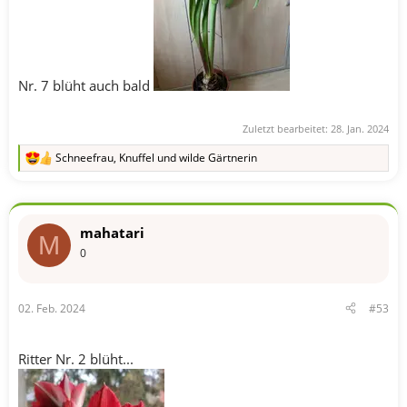
Nr. 7 blüht auch bald
Zuletzt bearbeitet:
28. Jan. 2024
Schneefrau
,
Knuffel
und
wilde Gärtnerin
R
e
a
k
t
mahatari
i
M
o
0
n
e
n
02. Feb. 2024
#53
:
Ritter Nr. 2 blüht...