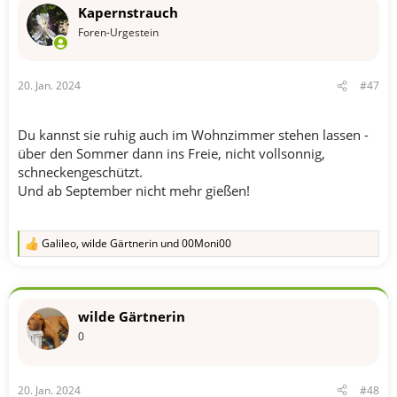
Kapernstrauch
Foren-Urgestein
20. Jan. 2024
#47
Du kannst sie ruhig auch im Wohnzimmer stehen lassen -
über den Sommer dann ins Freie, nicht vollsonnig,
schneckengeschützt.
Und ab September nicht mehr gießen!
Galileo
,
wilde Gärtnerin
und
00Moni00
R
e
a
k
t
wilde Gärtnerin
i
o
0
n
e
n
20. Jan. 2024
#48
: