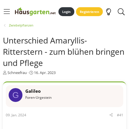
Login
Registrieren
Zwiebelpflanzen
Unterschied Amaryllis-
Ritterstern - zum blühen bringen
und Pflege
E
E
Schneefrau
16. Apr. 2023
r
r
s
s
t
t
Galileo
G
e
e
Foren-Urgestein
l
l
l
l
e
t
r
a
09. Jan. 2024
#41
m