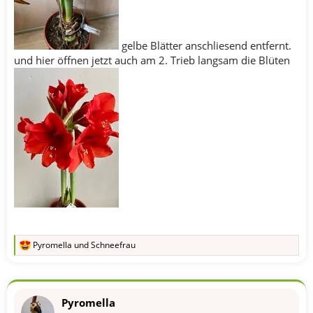
gelbe Blätter anschliesend entfernt.
und hier öffnen jetzt auch am 2. Trieb langsam die Blüten
Pyromella
und
Schneefrau
R
e
a
k
t
Pyromella
i