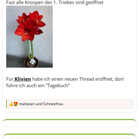
Fast alle Knospen des 1. Triebes sind geöffnet
Für
Klivien
habe ich einen neuen Thread eröffnet, dort
führe ich auch ein "Tagebuch"
mahatari
und
Schneefrau
R
e
a
k
t
i
o