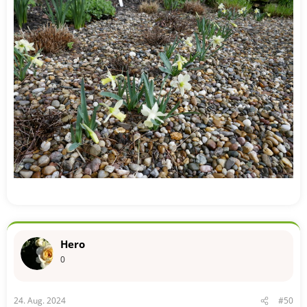
Hero
0
24. Aug. 2024
#50