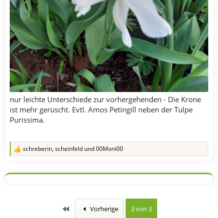
nur leichte Unterschiede zur vorhergehenden - Die Krone
ist mehr gerüscht. Evtl. Amos Petingill neben der Tulpe
Purissima.
schreberin
,
scheinfeld
und
00Moni00
R
e
a
k
t
i
o
n
Erste
Vorherige
3 von 3
e