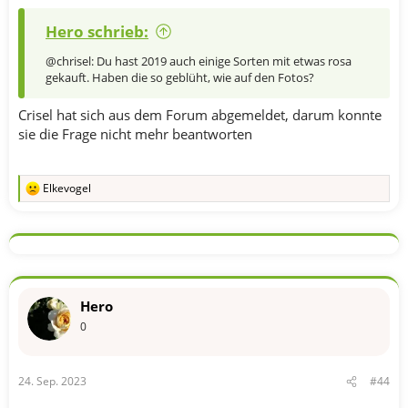
Hero schrieb:
@chrisel: Du hast 2019 auch einige Sorten mit etwas rosa
gekauft. Haben die so geblüht, wie auf den Fotos?
Crisel hat sich aus dem Forum abgemeldet, darum konnte
sie die Frage nicht mehr beantworten
Elkevogel
R
e
a
k
t
i
o
n
Hero
e
n
0
:
24. Sep. 2023
#44