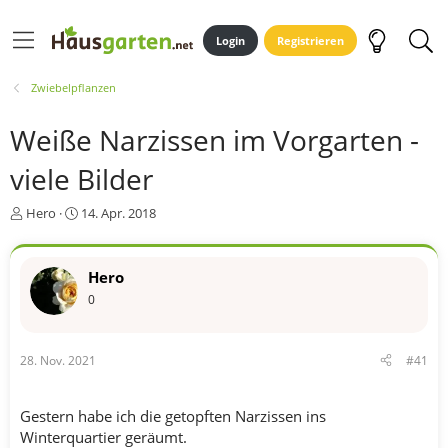
Login
Registrieren
Zwiebelpflanzen
Weiße Narzissen im Vorgarten -
viele Bilder
E
E
Hero
14. Apr. 2018
r
r
s
s
t
t
Hero
e
e
0
l
l
l
l
e
t
r
a
28. Nov. 2021
#41
m
Gestern habe ich die getopften Narzissen ins
Winterquartier geräumt.