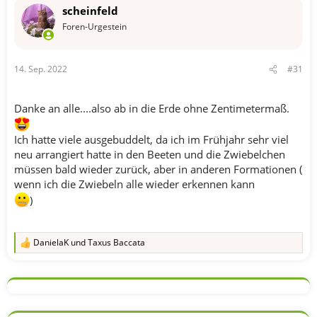
n
scheinfeld
e
n
Foren-Urgestein
:
14. Sep. 2022
#31
Danke an alle....also ab in die Erde ohne Zentimetermaß.
Ich hatte viele ausgebuddelt, da ich im Frühjahr sehr viel
neu arrangiert hatte in den Beeten und die Zwiebelchen
müssen bald wieder zurück, aber in anderen Formationen (
wenn ich die Zwiebeln alle wieder erkennen kann
)
DanielaK
und
Taxus Baccata
R
e
a
k
t
i
o