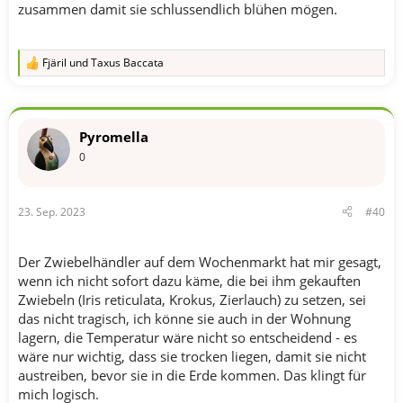
zusammen damit sie schlussendlich blühen mögen.
Fjäril
und
Taxus Baccata
R
e
a
k
t
Pyromella
i
o
0
n
e
n
23. Sep. 2023
#40
:
Der Zwiebelhändler auf dem Wochenmarkt hat mir gesagt,
wenn ich nicht sofort dazu käme, die bei ihm gekauften
Zwiebeln (Iris reticulata, Krokus, Zierlauch) zu setzen, sei
das nicht tragisch, ich könne sie auch in der Wohnung
lagern, die Temperatur wäre nicht so entscheidend - es
wäre nur wichtig, dass sie trocken liegen, damit sie nicht
austreiben, bevor sie in die Erde kommen. Das klingt für
mich logisch.