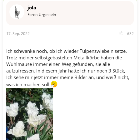
n
jola
e
n
Foren-Urgestein
:
17. Sep. 2022
#32
Ich schwanke noch, ob ich wieder Tulpenzwiebeln setze.
Trotz meiner selbstgebastelten Metallkörbe haben die
Wühlmäuse immer einen Weg gefunden, sie alle
aufzufressen. In diesem Jahr hatte ich nur noch 3 Stück,
Ich sehe mir jetzt immer meine Bilder an, und weiß nicht,
was ich machen soll