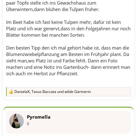
paar Töpfe stelle ich ins Gewächshaus zum
Überwintern,dann blühen die Tulpen früher.
Im Beet habe ich fast keine Tulpen mehr, dafür ist kein
Platz und ich war genervt,dass in den Folgejahren nur noch
Blätter kommen bei manchen Sorten.
Den besten Tipp den ich mal gehört habe ist, dass man die
Blumenzwiebelpflanzung am Besten im Frühjahr plant. Da
sieht man,wo Platz ist und Farbe fehlt. Dann ein Foto
machen und eine Notiz ins Gartenbuch- dann erinnert man
sich auch im Herbst zur Pflanzzeit.
DanielaK
,
Taxus Baccata
und
wilde Gärtnerin
R
e
a
k
t
Pyromella
i
o
0
n
e