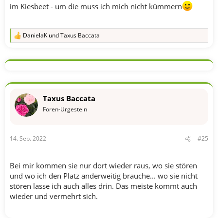
im Kiesbeet - um die muss ich mich nicht kümmern
DanielaK
und
Taxus Baccata
R
e
a
k
t
i
o
n
Taxus Baccata
e
n
Foren-Urgestein
:
14. Sep. 2022
#25
Bei mir kommen sie nur dort wieder raus, wo sie stören
und wo ich den Platz anderweitig brauche... wo sie nicht
stören lasse ich auch alles drin. Das meiste kommt auch
wieder und vermehrt sich.