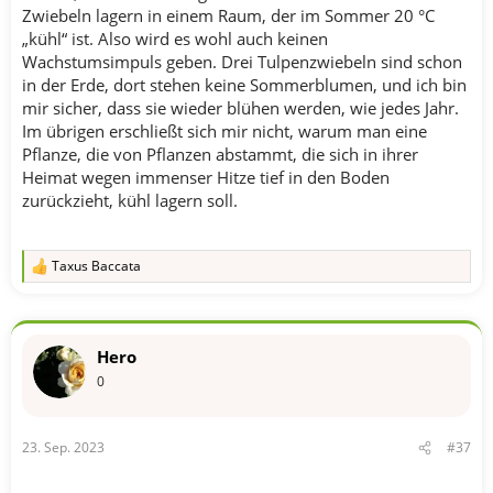
Zwiebeln lagern in einem Raum, der im Sommer 20 °C
„kühl“ ist. Also wird es wohl auch keinen
Wachstumsimpuls geben. Drei Tulpenzwiebeln sind schon
in der Erde, dort stehen keine Sommerblumen, und ich bin
mir sicher, dass sie wieder blühen werden, wie jedes Jahr.
Im übrigen erschließt sich mir nicht, warum man eine
Pflanze, die von Pflanzen abstammt, die sich in ihrer
Heimat wegen immenser Hitze tief in den Boden
zurückzieht, kühl lagern soll.
Taxus Baccata
R
e
a
k
t
Hero
i
o
0
n
e
n
23. Sep. 2023
#37
: