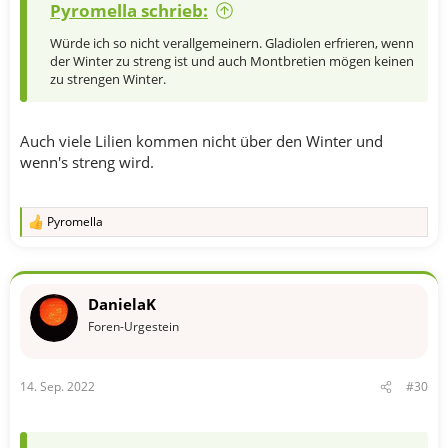
Pyromella schrieb:
Würde ich so nicht verallgemeinern. Gladiolen erfrieren, wenn
der Winter zu streng ist und auch Montbretien mögen keinen
zu strengen Winter.
Auch viele Lilien kommen nicht über den Winter und
wenn's streng wird.
Pyromella
R
e
a
k
t
DanielaK
i
o
Foren-Urgestein
n
e
n
14. Sep. 2022
#30
: