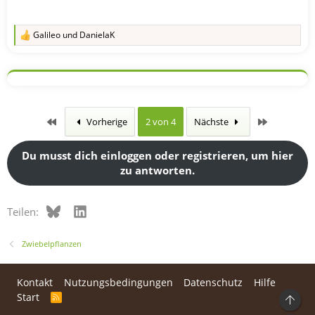
Galileo
und
DanielaK
R
e
a
k
t
i
o
n
Erste
Letzte
Vorherige
2 von 4
Nächste
e
n
:
Du musst dich einloggen oder registrieren, um hier
zu antworten.
Bluesky
LinkedIn
Teilen:
Zwiebelpflanzen
Kontakt
Nutzungsbedingungen
Datenschutz
Hilfe
Start
R
Ob
S