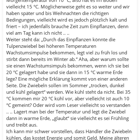
vielleicht 15 °C. Möglicherweise geht es so weiter und wir
haben später und bis Weihnachten die richtigen
Bedingungen, vielleicht wird es jedoch plötzlich kalt und
friert – ich jedenfalls brauche Zeit zum Einpflanzen, denn
viel am Tag kann ich nicht .. ..
Weiter steht da: „Durch das Einpflanzen könnte die
Tulpenzwiebel bei höheren Temperaturen
Wachstumsimpulse bekommen, legt viel zu früh los und
stirbt dann bereits im Winter ab.“ Aha, aber warum sollte
sie einen Wachstumsimpuls bekommen, wenn ich sie bei
20 °C gelagert habe und sie dann in 15 °C warme Erde
lege? Eine mögliche Erklärung kommt von einer anderen
Seite. Die Zwiebeln sollen im Sommer „trocken, dunkel
und kühl gelagert“ werden. Wie kühl steht da nicht. Bei 35
°C kommen mir 20 °C kühl vor, aber vielleicht ist auch 10
°C gemeint? Oder wird vom Leser vielleicht so verstanden
.. .. Lagert man bei der Temperatur und legt die Zwiebel
dann in warme Erde, „glaubt“ sie vielleicht es sei Frühling
und treibt aus.
Ich kann mir schwer vorstellen, dass Händler die Zwiebeln
kühlen, das kostet Energie und somit Geld. Meine älteren