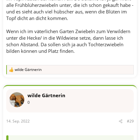
alle Frühblüherzwiebeln unter, die ich schon gekauft habe -
und es sieht auch viel hübscher aus, wenn die Blüten im
Topf dicht an dicht kommen.
Wenn ich im väterlichen Garten Zwiebeln zum Verwildern
unter die Hecke/ in die Wildwiese setze, dann lasse ich
schon Abstand. Da sollen sich ja auch Tochterzwiebeln
bilden können und Platz finden.
wilde Gärtnerin
R
e
a
k
t
wilde Gärtnerin
i
o
0
n
e
n
14. Sep. 2022
#29
: