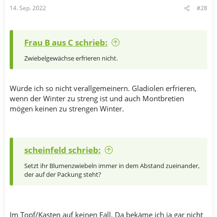
n
14. Sep. 2022
#28
:
Frau B aus C schrieb:
Zwiebelgewächse erfrieren nicht.
Würde ich so nicht verallgemeinern. Gladiolen erfrieren,
wenn der Winter zu streng ist und auch Montbretien
mögen keinen zu strengen Winter.
scheinfeld schrieb:
Setzt ihr Blumenzwiebeln immer in dem Abstand zueinander,
der auf der Packung steht?
Im Topf/Kasten auf keinen Fall. Da bekäme ich ja gar nicht