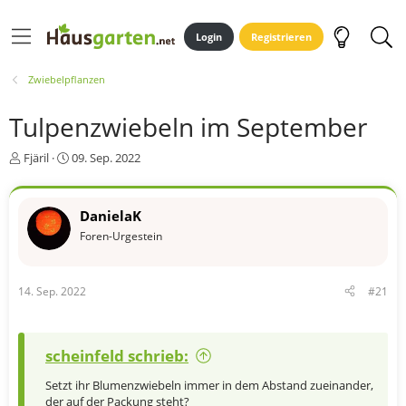
Login
Registrieren
Zwiebelpflanzen
Tulpenzwiebeln im September
E
E
Fjäril
09. Sep. 2022
r
r
s
s
t
t
DanielaK
e
e
Foren-Urgestein
l
l
l
l
e
t
r
a
14. Sep. 2022
#21
m
scheinfeld schrieb:
Setzt ihr Blumenzwiebeln immer in dem Abstand zueinander,
der auf der Packung steht?