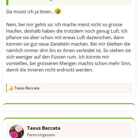
Da müsst ich ja lesen...
Nein, bei mir gehts so: ich mache meist nicht so grosse
Haufen, deshalb haben die trotzdem noch genug Luft. Ich
pflanze sie aber schon mit erwas Luft dazwischen, dann
können sie gut neue Zwiebeln machen. Bei mir bleiben die
nämlich immer drin bis es ihnen verleidet ist. So stehen sie
sich weniger auf den Füssen rum. Ich könnte mir
vorstellen, bei grösseren Mengen machts schon mehr Sinn,
damit die Inneren nicht erdrückt werden.
Taxus Baccata
R
e
a
k
t
i
o
n
Taxus Baccata
e
n
Foren-Urgestein