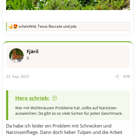
scheinfeld
,
Taxus Baccata
und
jola
R
e
a
k
t
Fjäril
i
o
0
n
e
n
23. Sep. 2023
#38
:
Hero schrieb:
Wer mit Wühlmäusen Probleme hat, sollte auf Narzissen
ausweichen. Da gibt es so viele Sorten für jeden Geschmack.
Da habe ich leider ein Problem mit Schnecken und
Narzissenfliege. Dann doch lieber Tulpen und die Arbeit