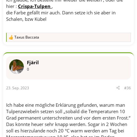
hier :
Crispa-Tulpen
,
die Farbe gefällt mir auch. Dann setze ich sie aber in
Schalen, bzw Kübel
Taxus Baccata
R
e
a
k
t
Fjäril
i
o
0
n
e
n
23. Sep. 2023
#36
:
Ich habe eine mögliche Erklärung gefunden, warum man
Tulpenzwiebeln setzen soll „sobald die Temperaturen 10
Grad permanent unterschreiten und vor dem ersten Frost.“
Das könnte heuer sehr knapp werden. Sogar in 2 Wochen
soll es hierzulande noch 20 °C warm werden am Tag bei
Morgentemperatur von 10 °C, also hat es im Boden