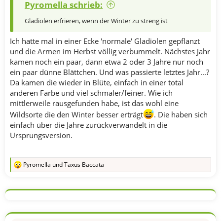
Pyromella schrieb:
Gladiolen erfrieren, wenn der Winter zu streng ist
Ich hatte mal in einer Ecke 'normale' Gladiolen gepflanzt
und die Armen im Herbst völlig verbummelt. Nächstes Jahr
kamen noch ein paar, dann etwa 2 oder 3 Jahre nur noch
ein paar dünne Blättchen. Und was passierte letztes Jahr...?
Da kamen die wieder in Blüte, einfach in einer total
anderen Farbe und viel schmaler/feiner. Wie ich
mittlerweile rausgefunden habe, ist das wohl eine
Wildsorte die den Winter besser erträgt
. Die haben sich
einfach über die Jahre zurückverwandelt in die
Ursprungsversion.
Pyromella
und
Taxus Baccata
R
e
a
k
t
i
o