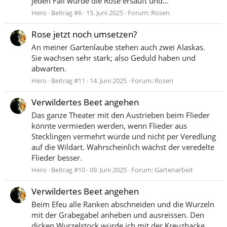
jeden Fall wurde die Rose ersäuft und...
Hero
Beitrag #6
15. Juni 2025
Forum:
Rosen
Rose jetzt noch umsetzen?
An meiner Gartenlaube stehen auch zwei Alaskas.
Sie wachsen sehr stark; also Geduld haben und
abwarten.
Hero
Beitrag #11
14. Juni 2025
Forum:
Rosen
Verwildertes Beet angehen
Das ganze Theater mit den Austrieben beim Flieder
könnte vermieden werden, wenn Flieder aus
Stecklingen vermehrt würde und nicht per Veredlung
auf die Wildart. Wahrscheinlich wächst der veredelte
Flieder besser.
Hero
Beitrag #10
09. Juni 2025
Forum:
Gartenarbeit
Verwildertes Beet angehen
Beim Efeu alle Ranken abschneiden und die Wurzeln
mit der Grabegabel anheben und ausreissen. Den
dicken Wurzelstock würde ich mit der Kreuzhacke