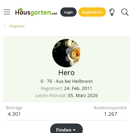
Login
Registrieren
Mitglieder
Hero
0
·
76
·
Aus
bei Heilbronn
Registriert
24. Feb. 2011
Letzte Aktivität
05. März 2026
Beiträge
Reaktionspunkte
4.301
1.267
Finden