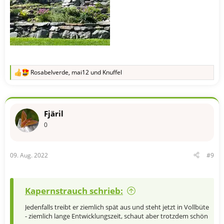
Rosabelverde
,
mai12
und
Knuffel
R
e
a
k
t
Fjäril
i
o
0
n
e
n
09. Aug. 2022
#9
:
Kapernstrauch schrieb:
Jedenfalls treibt er ziemlich spät aus und steht jetzt in Vollbüte
- ziemlich lange Entwicklungszeit, schaut aber trotzdem schön