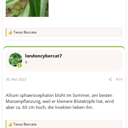
Taxus Baccata
R
e
a
k
t
londoncybercat7
i
o
0
n
e
n
30. Mai 2023
#14
:
Allium sphaerocephalon blüht im Sommer, am besten
Massenpflanzung, weil er kleinere Blüteköpfe hat, wird
aber ca. 60 cm hoch, die Insekten lieben ihn.
Taxus Baccata
R