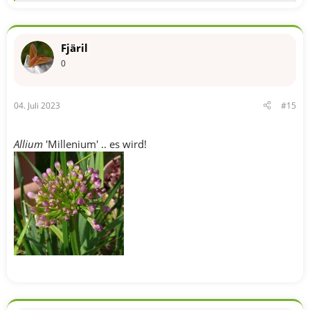
e
a
k
t
Fjäril
i
o
0
n
e
n
04. Juli 2023
#15
:
Allium
'Millenium' .. es wird!