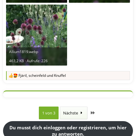
Allium1819.webp
463,2 KB · Aufrufe: 226
Fjäril
,
scheinfeld
und
Knuffel
R
e
a
k
t
i
o
n
Letzte
1 von 3
Nächste
e
n
:
Du musst dich einloggen oder registrieren, um hier
zu antworten.