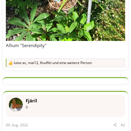
Allium "Serendipity"
luise-ac
,
mai12
,
Knuffel
und eine weitere Person
R
e
a
k
t
i
o
n
Fjäril
e
n
0
:
09. Aug. 2022
#2