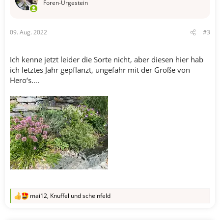
Foren-Urgestein
09. Aug. 2022
#3
Ich kenne jetzt leider die Sorte nicht, aber diesen hier hab
ich letztes Jahr gepflanzt, ungefähr mit der Größe von
Hero‘s….
mai12
,
Knuffel
und
scheinfeld
R
e
a