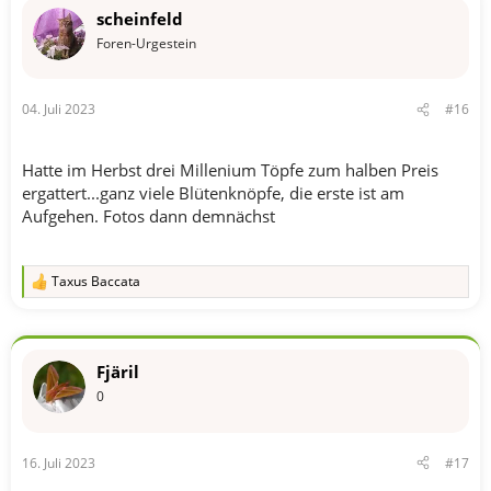
scheinfeld
Foren-Urgestein
04. Juli 2023
#16
Hatte im Herbst drei Millenium Töpfe zum halben Preis
ergattert...ganz viele Blütenknöpfe, die erste ist am
Aufgehen. Fotos dann demnächst
Taxus Baccata
R
e
a
k
t
Fjäril
i
o
0
n
e
n
16. Juli 2023
#17
: