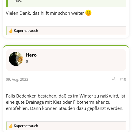
aus.
Vielen Dank, das hilft mir schon weiter
Kapernstrauch
R
e
a
k
t
Hero
i
o
0
n
e
n
09. Aug. 2022
#10
:
Falls Bedenken bestehen, daß es im Winter zu naß wird, ist
eine gute Drainage mit Kies oder Fibotherm eher zu
empfehlen. Dann können Stauden dazu gepflanzt werden.
Kapernstrauch
R