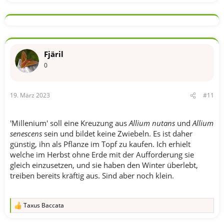
e
a
k
t
i
o
n
Fjäril
e
n
0
:
19. März 2023
#11
'Millenium' soll eine Kreuzung aus
Allium nutans
und
Allium
senescens
sein und bildet keine Zwiebeln. Es ist daher
günstig, ihn als Pflanze im Topf zu kaufen. Ich erhielt
welche im Herbst ohne Erde mit der Aufforderung sie
gleich einzusetzen, und sie haben den Winter überlebt,
treiben bereits kräftig aus. Sind aber noch klein.
Taxus Baccata
R
e