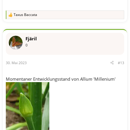
Taxus Baccata
R
e
a
k
t
Fjäril
i
o
0
n
e
n
30. Mai 2023
#13
:
Momentaner Entwicklungsstand von
Allium
'Millenium'