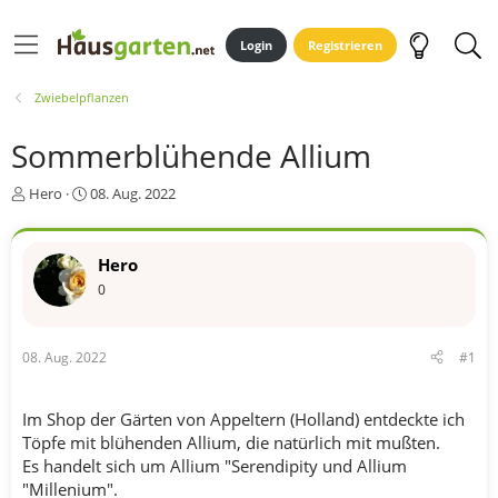
Login
Registrieren
Zwiebelpflanzen
Sommerblühende Allium
E
E
Hero
08. Aug. 2022
r
r
s
s
t
t
Hero
e
e
0
l
l
l
l
e
t
r
a
08. Aug. 2022
#1
m
Im Shop der Gärten von Appeltern (Holland) entdeckte ich
Töpfe mit blühenden Allium, die natürlich mit mußten.
Es handelt sich um Allium "Serendipity und Allium
"Millenium".