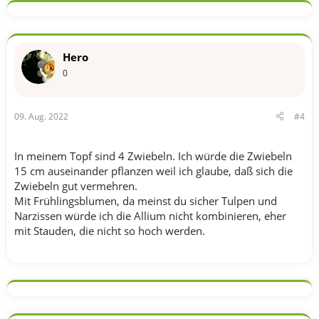
k
t
i
o
n
Hero
e
n
0
:
09. Aug. 2022
#4
In meinem Topf sind 4 Zwiebeln. Ich würde die Zwiebeln
15 cm auseinander pflanzen weil ich glaube, daß sich die
Zwiebeln gut vermehren.
Mit Frühlingsblumen, da meinst du sicher Tulpen und
Narzissen würde ich die Allium nicht kombinieren, eher
mit Stauden, die nicht so hoch werden.