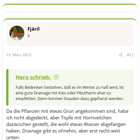
a
k
t
i
o
n
Fjäril
e
n
0
:
19. März 2023
#12
Hero schrieb:
Falls Bedenken bestehen, daß es im Winter zu naß wird, ist
eine gute Drainage mit Kies oder Fibotherm eher zu
empfehlen. Dann können Stauden dazu gepflanzt werden.
Da die Pflanzen mit etwas Grün angekommen sind, habe
ich nicht abgedeckt, aber Töpfe mit Hornveilchen
dazwischen gestellt, die wohl etwas Wasser abgefangen
haben. Drainage gibt es ohnehin, aber erst recht weit
unten.