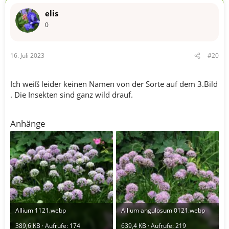
t
elis
i
o
0
n
e
n
16. Juli 2023
#20
:
Ich weiß leider keinen Namen von der Sorte auf dem 3.Bild
. Die Insekten sind ganz wild drauf.
Anhänge
Allium 1121.webp
Allium angulosum 0121.webp
389,6 KB · Aufrufe: 174
639,4 KB · Aufrufe: 219