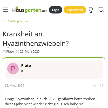
Login
Registrieren
Zwiebelpflanzen
Krankheit an
Hyazinthenzwiebeln?
E
E
Pluto
22. März 2025
r
r
s
s
t
t
Pluto
P
e
e
0
l
l
l
l
e
t
22. März 2025
#1
r
a
m
Einige Hyazinthen, die ich 2021 gepflanzt hatte treiben
dieses Jahr nicht wieder richtig aus. Ich habe sie