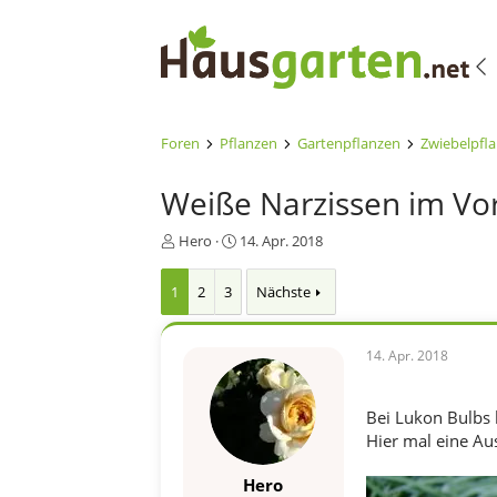
Foren
Pflanzen
Gartenpflanzen
Zwiebelpfl
Weiße Narzissen im Vorg
E
E
Hero
14. Apr. 2018
r
r
s
s
1
2
3
Nächste
t
t
e
e
l
l
14. Apr. 2018
l
l
e
t
r
a
Bei Lukon Bulbs 
m
Hier mal eine Au
Hero