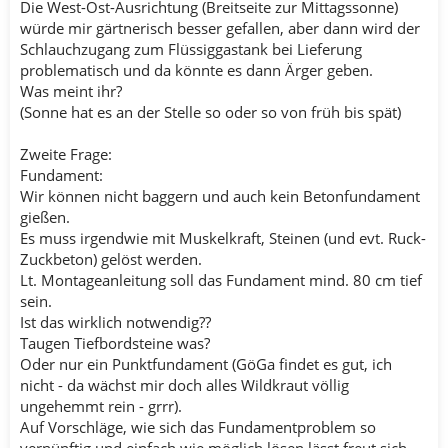
Die West-Ost-Ausrichtung (Breitseite zur Mittagssonne)
würde mir gärtnerisch besser gefallen, aber dann wird der
Schlauchzugang zum Flüssiggastank bei Lieferung
problematisch und da könnte es dann Ärger geben.
Was meint ihr?
(Sonne hat es an der Stelle so oder so von früh bis spät)
Zweite Frage:
Fundament:
Wir können nicht baggern und auch kein Betonfundament
gießen.
Es muss irgendwie mit Muskelkraft, Steinen (und evt. Ruck-
Zuckbeton) gelöst werden.
Lt. Montageanleitung soll das Fundament mind. 80 cm tief
sein.
Ist das wirklich notwendig??
Taugen Tiefbordsteine was?
Oder nur ein Punktfundament (GöGa findet es gut, ich
nicht - da wächst mir doch alles Wildkraut völlig
ungehemmt rein - grrr).
Auf Vorschläge, wie sich das Fundamentproblem so
vernünftig und einfach wie möglich lösen lässt freut sich