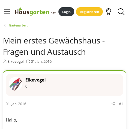
Login
Registrieren
Gartenarbeit
Mein erstes Gewächshaus -
Fragen und Austausch
E
E
Elkevogel
01. Jan. 2016
r
r
s
s
t
t
Elkevogel
e
e
0
l
l
l
l
e
t
r
a
01. Jan. 2016
#1
m
Hallo,