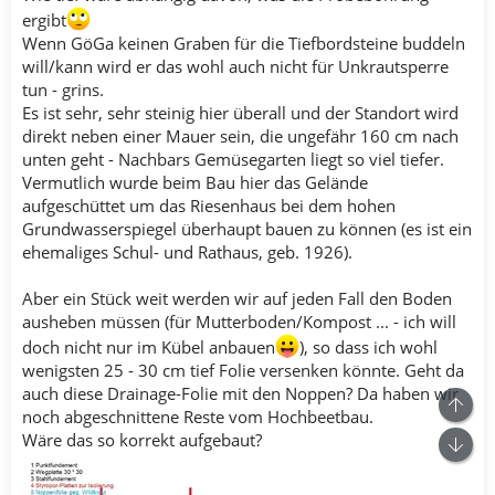
ergibt
Wenn GöGa keinen Graben für die Tiefbordsteine buddeln
will/kann wird er das wohl auch nicht für Unkrautsperre
tun - grins.
Es ist sehr, sehr steinig hier überall und der Standort wird
direkt neben einer Mauer sein, die ungefähr 160 cm nach
unten geht - Nachbars Gemüsegarten liegt so viel tiefer.
Vermutlich wurde beim Bau hier das Gelände
aufgeschüttet um das Riesenhaus bei dem hohen
Grundwasserspiegel überhaupt bauen zu können (es ist ein
ehemaliges Schul- und Rathaus, geb. 1926).
Aber ein Stück weit werden wir auf jeden Fall den Boden
ausheben müssen (für Mutterboden/Kompost ... - ich will
doch nicht nur im Kübel anbauen
), so dass ich wohl
wenigsten 25 - 30 cm tief Folie versenken könnte. Geht da
auch diese Drainage-Folie mit den Noppen? Da haben wir
Ob
noch abgeschnittene Reste vom Hochbeetbau.
Wäre das so korrekt aufgebaut?
Unt