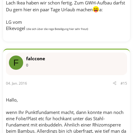
Lach Ikea haben wir schon fertig. Zum GWH-Aufbau darfst
Du gern hier ein paar Tage Urlaub machen
a:
LG vom
Elkevogel
(die sich über die rege Beteiligung hier sehr freut)
falccone
F
0
04. Jan. 2016
#15
Hallo,
wenn Ihr Punktfundament macht, dann könnte man noch
eine Folie/Plast etc für hochkant unter das Stahl-
Fundament mit einbuddeln. Ähnlich einer Rhizomsperre
beim Bambus. Allerdings bin ich überfragt, wie tief man da