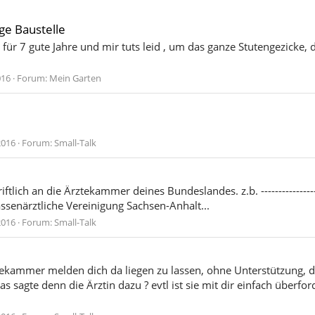
ge Baustelle
 für 7 gute Jahre und mir tuts leid , um das ganze Stutengezicke,
016
Forum:
Mein Garten
2016
Forum:
Small-Talk
ich an die Ärztekammer deines Bundeslandes. z.b. -------------------------
---- Kassenärztliche Vereinigung Sachsen-Anhalt...
2016
Forum:
Small-Talk
kammer melden dich da liegen zu lassen, ohne Unterstützung, das i
 sagte denn die Ärztin dazu ? evtl ist sie mit dir einfach überfor