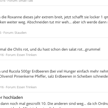
2016
Forum:
Small-Talk
 die Roxanne dieses jahr extrem breit, jetzt schafft sie locker 1
ranken weiter weg. Abschneiden tut mir weh... aber ich werde dan
6
Forum:
Stauden
t mal die Chilis rot, und du hast schon den salat rot...grummel
016
Forum:
Essen Trinken
a und Rucola 500gr Erdbeeren (bei viel Hunger einfach mehr neh
livenöl Pinienkerne Pfeffer, salz Erdbeeren in Scheiben schneide
016
Forum:
Essen Trinken
er hochladen
 dann noch mal gescrollt 10. Die anderen sind weg... da ich Ord