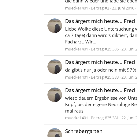
die dann wieder und lade sie eben 
muecke1401
Beitrag #2
23. Juni 2016
Das ärgert mich heute... Fred
Liebe Wolke diese Untersuchung 
ca 7 tage) dann wird's diktiert, d
Facharzt. Wir...
muecke1401
Beitrag #25.385
23. Juni 
Das ärgert mich heute... Fred
da gibt's nur ja oder nein mit 97%
muecke1401
Beitrag #25.383
23. Juni 
Das ärgert mich heute... Fred
wieso dauern Ergebnisse von Unter
Kopf, bis der eigene Neurologe Bes
mal raus
muecke1401
Beitrag #25.381
22. Juni 
Schrebergarten