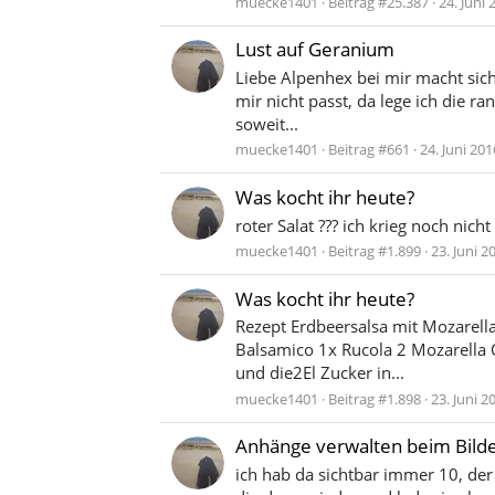
muecke1401
Beitrag #25.387
24. Juni 
Lust auf Geranium
Liebe Alpenhex bei mir macht sich
mir nicht passt, da lege ich die 
soweit...
muecke1401
Beitrag #661
24. Juni 201
Was kocht ihr heute?
roter Salat ??? ich krieg noch nich
muecke1401
Beitrag #1.899
23. Juni 2
Was kocht ihr heute?
Rezept Erdbeersalsa mit Mozarell
Balsamico 1x Rucola 2 Mozarella O
und die2El Zucker in...
muecke1401
Beitrag #1.898
23. Juni 2
Anhänge verwalten beim Bild
ich hab da sichtbar immer 10, der