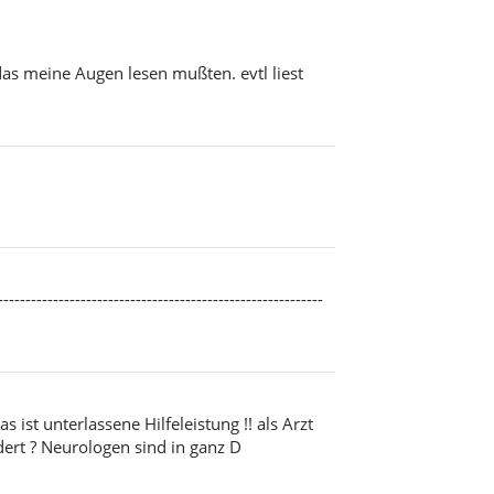
 das meine Augen lesen mußten. evtl liest
-------------------------------------------------
st unterlassene Hilfeleistung !! als Arzt
dert ? Neurologen sind in ganz D