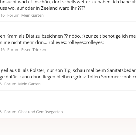
Sehnsucht wach. Unschön, dort scheiß wetter zu haben. ich habe al
uss wo, auf oder in Zeeland ward Ihr ????
016
Forum:
Mein Garten
 Kram als Diät zu bzeichnen ?? nööö. :) zur zeit benötige ich mei
line nicht mehr drin...:rolleyes::rolleyes::rolleyes:
016
Forum:
Essen Trinken
il aus !!! als Polster, nur son Tip, schau mal beim Sanitätsbedarf
e dafür. kann dann liegen bleiben :grins: Tollen Sommer :cool::co
6
Forum:
Mein Garten
6
Forum:
Obst und Gemüsegarten