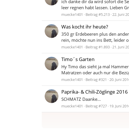
ich danke dir da wird sofort die 
leer regnen habt lassen. Lieben Gr
muecke1401
Beitrag #5.213
22. Juni 2
Was kocht ihr heute?
350 gr Erdebeeren plus den anderen
rein, möchte nun ins Bett, leider on
muecke1401
Beitrag #1.893
21. Juni 2
Timo´s Garten
Hy Timo das sieht ja mal Hammer ge
Matratzen oder auch nur die Bezüg
muecke1401
Beitrag #321
20. Juni 201
Paprika- & Chili-Zöglinge 2016
SCHMATZ Daanke...
muecke1401
Beitrag #727
19. Juni 201