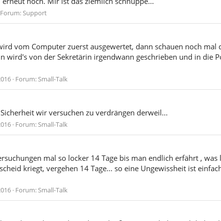
erneut hoch. Mir ist das ziemlich schnuppe...
Forum:
Support
wird vom Computer zuerst ausgewertet, dann schauen noch mal d
ann wird's von der Sekretärin irgendwann geschrieben und in die P
2016
Forum:
Small-Talk
 Sicherheit wir versuchen zu verdrängen derweil...
2016
Forum:
Small-Talk
suchungen mal so locker 14 Tage bis man endlich erfährt , was 
cheid kriegt, vergehen 14 Tage... so eine Ungewissheit ist einfach
2016
Forum:
Small-Talk