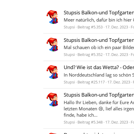
Stupsis Balkon-und Topfgarte
Meer natürlich, dafür bin ich hier 
Stupsi
Beitrag #5.353
17. Dez. 2023
F
Stupsis Balkon-und Topfgarte
Mal schauen ob ich ein paar Bilde
Stupsi
Beitrag #5.352
17. Dez. 2023
F
Und? Wie ist das Wetta? - Oder
In Norddeutschland lag so schön 
Stupsi
Beitrag #25.117
17. Dez. 2023
Stupsis Balkon-und Topfgarte
Hallo Ihr Lieben, danke für Eure 
letzten Monaten 😢, lief alles irg
finde, habe ich...
Stupsi
Beitrag #5.348
17. Dez. 2023
F