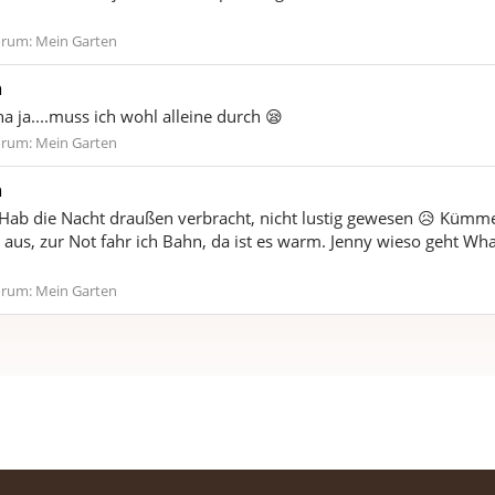
orum:
Mein Garten
n
 ja....muss ich wohl alleine durch 😪
orum:
Mein Garten
n
. Hab die Nacht draußen verbracht, nicht lustig gewesen 😥 Kümm
ut aus, zur Not fahr ich Bahn, da ist es warm. Jenny wieso geht Wh
orum:
Mein Garten