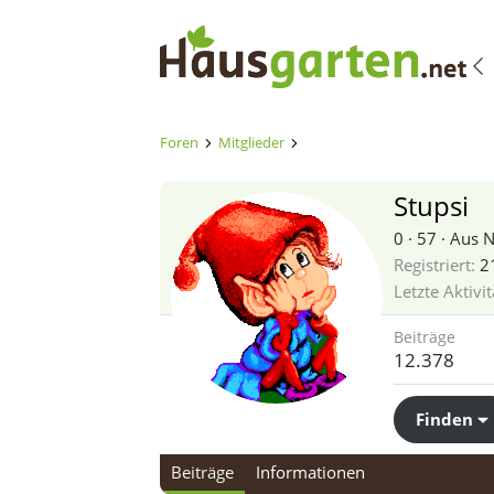
Foren
Mitglieder
Stupsi
0
·
57
·
Aus
Registriert
2
Letzte Aktivit
Beiträge
12.378
Finden
Beiträge
Informationen