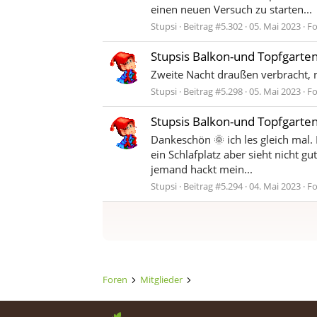
einen neuen Versuch zu starten...
Stupsi
Beitrag #5.302
05. Mai 2023
F
Stupsis Balkon-und Topfgarte
Zweite Nacht draußen verbracht, na
Stupsi
Beitrag #5.298
05. Mai 2023
F
Stupsis Balkon-und Topfgarte
Dankeschön 🌞 ich les gleich mal
ein Schlafplatz aber sieht nicht g
jemand hackt mein...
Stupsi
Beitrag #5.294
04. Mai 2023
F
Foren
Mitglieder