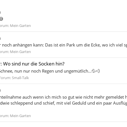
n
😅
orum:
Mein Garten
n
r noch anhängen kann: Das ist ein Park um die Ecke, wo ich viel s
orum:
Mein Garten
: Wo sind nur die Socken hin?
Schnee, nun nur noch Regen und ungemütlich...💦💨
Forum:
Small-Talk
n
Anteilnahme auch wenn ich mich so gut wie nicht mehr gemeldet h
endwie schleppend und schief, mit viel Geduld und ein paar Ausflüge
orum:
Mein Garten