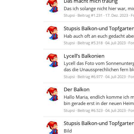
Das macht mich traurig
Das ich solange nicht hier war, mi
Stupsi
Beitrag #1.231
17. Dez. 2023
F
Stupsis Balkon-und Topfgarte
Hab auch oft an euch gedacht aber
Stupsi
Beitrag #5.318
04. Juli 2023
Fo
Lycell’s Balkonien
Lycell das Foto vom Sonnenunterga
das die Unaussprechlichen fern bl
Stupsi
Beitrag #6.977
04. Juli 2023
Fo
Der Balkon
Hallo Maria, endlich komme ich m
bin gerade erst in der neuen Heim
Stupsi
Beitrag #6.523
04. Juli 2023
Fo
Stupsis Balkon-und Topfgarte
Bild