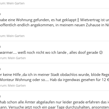
rum:
Mein Garten
n
be eine Wohnung gefunden, es hat geklappt 🍾 Mietvertrag ist un
offentlich endlich angekommen, in meinem neuen Zuhause in Ni
rum:
Mein Garten
n
 wärmer.... weiß noch nicht wo ich lande , alles doof gerade 😕
orum:
Mein Garten
n
r keine Hilfe ,da ich in meiner Stadt obdachlos wurde, blöde Reg
 Monteur Wohnung oder so.... Hab da irgendwas gesehen für 12 
orum:
Mein Garten
n
 hab schon alle Ämter abgelaufen nur leider gerade erfahren das i
n. Versuche jetzt noch ein paar Tage durchzuhalten, ansonsten