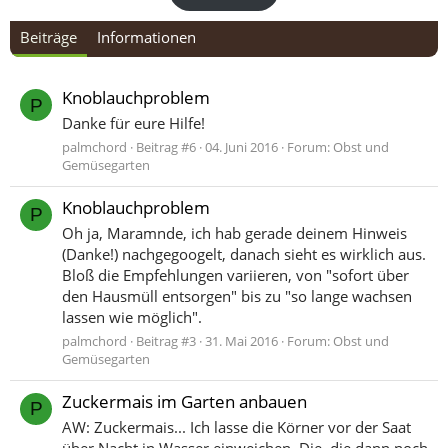
Beiträge
Informationen
Knoblauchproblem
P
Danke für eure Hilfe!
palmchord
Beitrag #6
04. Juni 2016
Forum:
Obst und
Gemüsegarten
Knoblauchproblem
P
Oh ja, Maramnde, ich hab gerade deinem Hinweis
(Danke!) nachgegoogelt, danach sieht es wirklich aus.
Bloß die Empfehlungen variieren, von "sofort über
den Hausmüll entsorgen" bis zu "so lange wachsen
lassen wie möglich".
palmchord
Beitrag #3
31. Mai 2016
Forum:
Obst und
Gemüsegarten
Zuckermais im Garten anbauen
P
AW: Zuckermais... Ich lasse die Körner vor der Saat
über Nacht in Wasser einweichen. Die, die dann noch