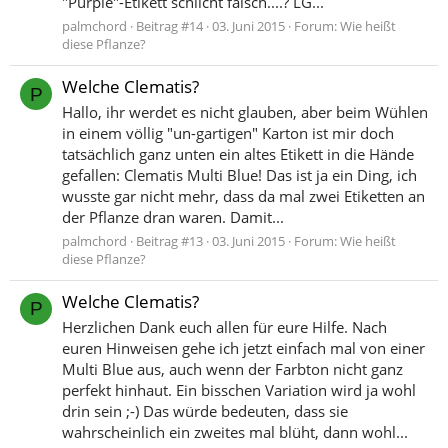
"Purple"-Etikett schlicht falsch....? LG...
palmchord
Beitrag #14
03. Juni 2015
Forum:
Wie heißt
diese Pflanze?
Welche Clematis?
P
Hallo, ihr werdet es nicht glauben, aber beim Wühlen
in einem völlig "un-gartigen" Karton ist mir doch
tatsächlich ganz unten ein altes Etikett in die Hände
gefallen: Clematis Multi Blue! Das ist ja ein Ding, ich
wusste gar nicht mehr, dass da mal zwei Etiketten an
der Pflanze dran waren. Damit...
palmchord
Beitrag #13
03. Juni 2015
Forum:
Wie heißt
diese Pflanze?
Welche Clematis?
P
Herzlichen Dank euch allen für eure Hilfe. Nach
euren Hinweisen gehe ich jetzt einfach mal von einer
Multi Blue aus, auch wenn der Farbton nicht ganz
perfekt hinhaut. Ein bisschen Variation wird ja wohl
drin sein ;-) Das würde bedeuten, dass sie
wahrscheinlich ein zweites mal blüht, dann wohl...