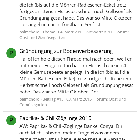
die ich (bis auf die Möhren-Radieschen-Ecke) trotz
fortgeschrittenen Herbstes schnell noch Gelbsenf als
Gründüngung gesät habe. Das war so Mitte Oktober.
Der angeblich nicht frostharte Senf ist...
palmchord
Thema
04. März 2015
Antworten: 11
Forum:
Obst und Gemüsegarten
Gründüngung zur Bodenverbesserung
P
Hallo! Ich hole diesen Thread mal nach oben, weil er
mit meiner Frage zu tun hat: Im Herbst habe ich 4
kleine Gemüsebeete angelegt, in die ich (bis auf die
Möhren-Radieschen-Ecke) trotz fortgeschrittenenem
Herbst schnell noch Gelbsenf als Gründüngung gesät
habe. Das war so Mitte Oktober. Der...
palmchord
Beitrag #15
03. März 2015
Forum:
Obst und
Gemüsegarten
Paprika- & Chili-Zöglinge 2015
P
AW: Paprika- & Chili-Zöglinge Danke, Conya! Dir
auch Michi, obwohl meine Frage etwas anders
gemeint war: Ist Cubanelle eine spezielle Banana-