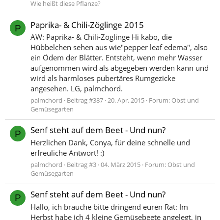
Wie heißt diese Pflanze?
Paprika- & Chili-Zöglinge 2015
P
AW: Paprika- & Chili-Zöglinge Hi kabo, die
Hübbelchen sehen aus wie"pepper leaf edema", also
ein Ödem der Blätter. Entsteht, wenn mehr Wasser
aufgenommen wird als abgegeben werden kann und
wird als harmloses pubertäres Rumgezicke
angesehen. LG, palmchord.
palmchord
Beitrag #387
20. Apr. 2015
Forum:
Obst und
Gemüsegarten
Senf steht auf dem Beet - Und nun?
P
Herzlichen Dank, Conya, für deine schnelle und
erfreuliche Antwort! :)
palmchord
Beitrag #3
04. März 2015
Forum:
Obst und
Gemüsegarten
Senf steht auf dem Beet - Und nun?
P
Hallo, ich brauche bitte dringend euren Rat: Im
Herbst habe ich 4 kleine Gemüsebeete angelegt, in