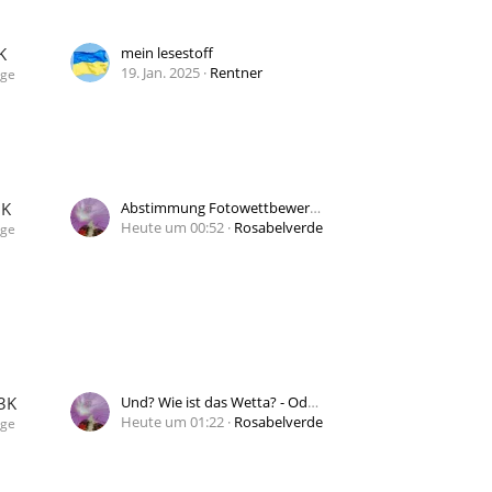
K
mein lesestoff
19. Jan. 2025
Rentner
äge
7K
Abstimmung Fotowettbewerb Juli 2026 „Türen - Tore“
Heute um 00:52
Rosabelverde
äge
3K
Und? Wie ist das Wetta? - Oder: Wo sind nur die Socken hin?
Heute um 01:22
Rosabelverde
äge