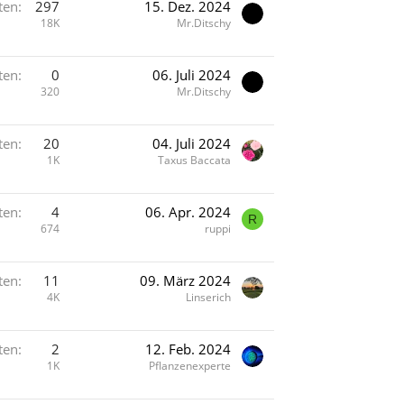
ten
297
15. Dez. 2024
18K
Mr.Ditschy
ten
0
06. Juli 2024
320
Mr.Ditschy
ten
20
04. Juli 2024
1K
Taxus Baccata
ten
4
06. Apr. 2024
R
674
ruppi
ten
11
09. März 2024
4K
Linserich
ten
2
12. Feb. 2024
1K
Pflanzenexperte