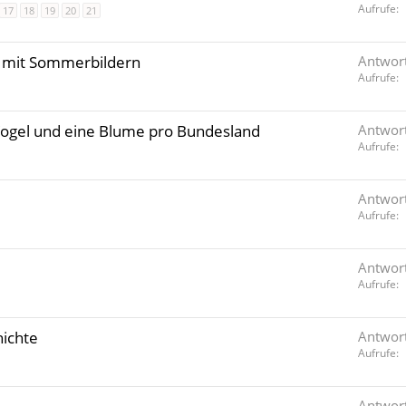
t
n
Aufrufe
17
18
19
20
21
e
p
t
r
i
r
n
 mit Sommerbildern
Antwor
t
n
Aufrufe
t
 Vogel und eine Blume pro Bundesland
Antwor
Aufrufe
Antwor
Aufrufe
Antwor
Aufrufe
hichte
Antwor
Aufrufe
Antwor