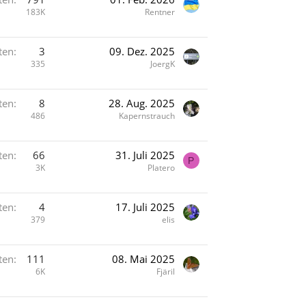
183K
Rentner
ten
3
09. Dez. 2025
335
JoergK
ten
8
28. Aug. 2025
486
Kapernstrauch
ten
66
31. Juli 2025
P
3K
Platero
ten
4
17. Juli 2025
379
elis
ten
111
08. Mai 2025
6K
Fjäril