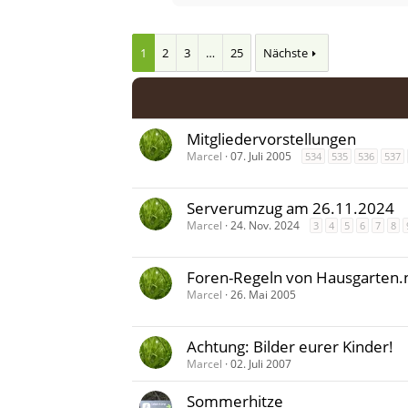
1
2
3
…
25
Nächste
Mitgliedervorstellungen
Marcel
07. Juli 2005
534
535
536
537
Serverumzug am 26.11.2024
Marcel
24. Nov. 2024
3
4
5
6
7
8
Foren-Regeln von Hausgarten.
Marcel
26. Mai 2005
Achtung: Bilder eurer Kinder!
Marcel
02. Juli 2007
Sommerhitze