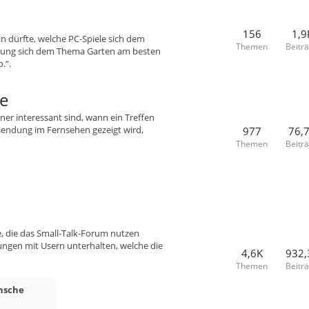
156
1,9
n dürfte, welche PC-Spiele sich dem
Themen
Beitr
ung sich dem Thema Garten am besten
.“.
e
er interessant sind, wann ein Treffen
sendung im Fernsehen gezeigt wird,
977
76,
Themen
Beitr
e, die das Small-Talk-Forum nutzen
ngen mit Usern unterhalten, welche die
4,6K
932,
Themen
Beitr
nsche