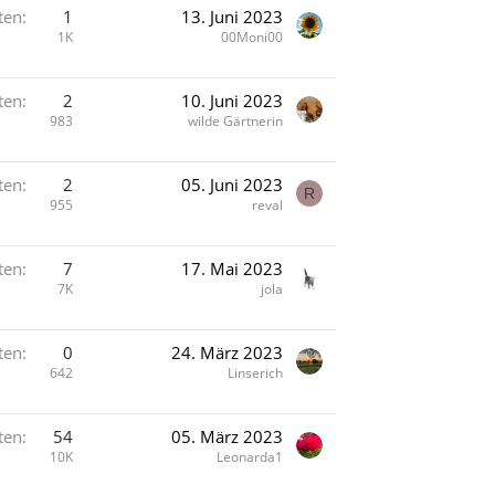
ten
1
13. Juni 2023
1K
00Moni00
ten
2
10. Juni 2023
983
wilde Gärtnerin
ten
2
05. Juni 2023
R
955
reval
ten
7
17. Mai 2023
7K
jola
ten
0
24. März 2023
642
Linserich
ten
54
05. März 2023
10K
Leonarda1