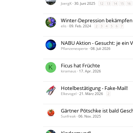
JoergK
30. Juni 2025
12
13
14
15
16
Winter-Depression bekämpfen
elis
09. Feb. 2024
2
3
4
5
6
7
NABU Aktion - Gesucht: je ein
Pflanzenexperte
08. Juli 2026
Ficus hat Früchte
K
kiramaus
17. Apr. 2026
Hotelbestätigung - Fake-Mail!
Elkevogel
21. März 2026
2
Gärtner Pötschke ist bald Gesc
Sunfreak
06. Nov. 2025