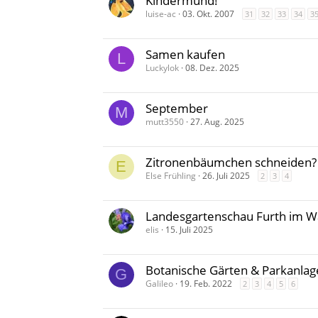
Kindermund!
luise-ac
03. Okt. 2007
31
32
33
34
3
Samen kaufen
L
Luckylok
08. Dez. 2025
September
M
mutt3550
27. Aug. 2025
Zitronenbäumchen schneiden?
E
Else Frühling
26. Juli 2025
2
3
4
Landesgartenschau Furth im W
elis
15. Juli 2025
Botanische Gärten & Parkanlag
G
Galileo
19. Feb. 2022
2
3
4
5
6