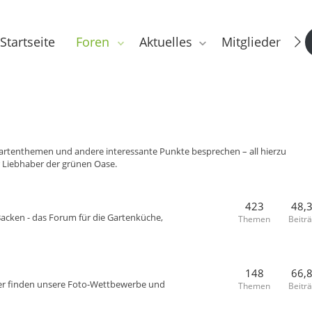
Startseite
Foren
Aktuelles
Mitglieder
rtenthemen und andere interessante Punkte besprechen – all hierzu
r Liebhaber der grünen Oase.
423
48,
Backen - das Forum für die Gartenküche,
Themen
Beitr
148
66,
ier finden unsere Foto-Wettbewerbe und
Themen
Beitr