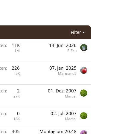
Filter
ten
11K
14. Juni 2026
1M
E-Feu
ten
226
07. Jan. 2025
9K
Marmande
ten
2
01. Dez. 2007
27K
Marcel
ten
0
02. Juli 2007
18K
Marcel
ten
405
Montag um 20:48