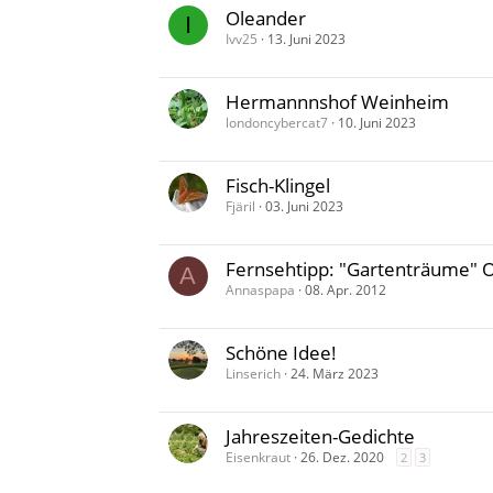
Oleander
I
Ivv25
13. Juni 2023
Hermannnshof Weinheim
londoncybercat7
10. Juni 2023
Fisch-Klingel
Fjäril
03. Juni 2023
Fernsehtipp: "Gartenträume" 
A
Annaspapa
08. Apr. 2012
Schöne Idee!
Linserich
24. März 2023
Jahreszeiten-Gedichte
Eisenkraut
26. Dez. 2020
2
3