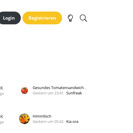
Login
Registrieren
3K
Gesundes Tomatensandwich machen?
Gestern um 23:41
Sunfreak
äge
8K
Himmlisch
Gestern um 05:42
Kia ora
äge