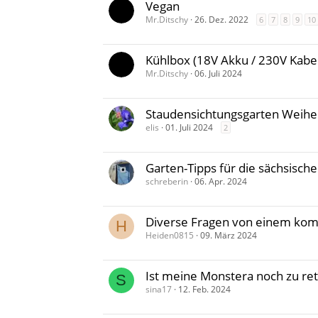
Vegan
Mr.Ditschy
26. Dez. 2022
6
7
8
9
10
Kühlbox (18V Akku / 230V Kabel
Mr.Ditschy
06. Juli 2024
Staudensichtungsgarten Weihen
elis
01. Juli 2024
2
Garten-Tipps für die sächsisch
schreberin
06. Apr. 2024
Diverse Fragen von einem kom
H
Heiden0815
09. März 2024
Ist meine Monstera noch zu re
S
sina17
12. Feb. 2024