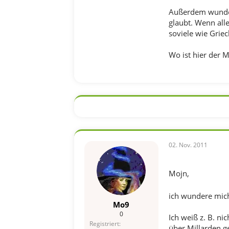
Außerdem wunder
glaubt. Wenn alle
soviele wie Grie
Wo ist hier der 
02. Nov. 2011
Mojn,
ich wundere mich,
Mo9
0
Ich weiß z. B. ni
Registriert
über Millarden ge