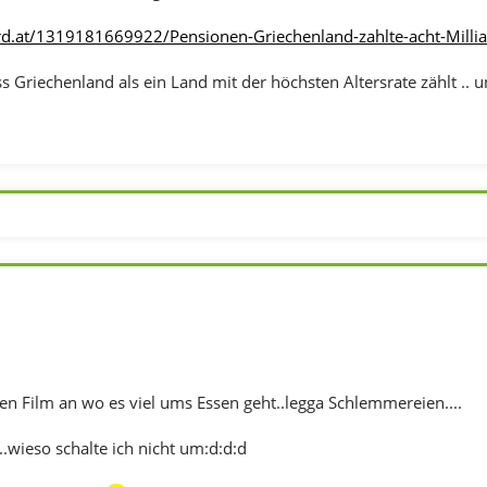
rd.at/1319181669922/Pensionen-Griechenland-zahlte-acht-Millia
 Griechenland als ein Land mit der höchsten Altersrate zählt .. un
en Film an wo es viel ums Essen geht..legga Schlemmereien....
..wieso schalte ich nicht um:d:d:d