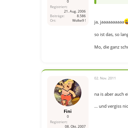
0
Registriert
21. Aug. 2006
Beiträge
8.586
Ort
Wolke9 !
ja, jaaaaaaaaaa
so ist das, so l
Mo, die ganz schn
02. Nov. 2011
na is aber auch ei
... und vergiss ni
Fini
0
Registriert
08. Okt. 2007