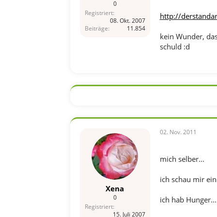
0
Registriert
http://derstanda
08. Okt. 2007
Beiträge
11.854
kein Wunder, dass
schuld :d
02. Nov. 2011
mich selber...
ich schau mir ein
Xena
0
ich hab Hunger...
Registriert
15. Juli 2007