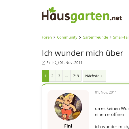
Foren
Community
Gartenfreunde
Small-Tal
Ich wunder mich über
E
E
Fini
01. Nov. 2011
r
r
s
s
1
2
3
…
719
Nächste
t
t
e
e
l
l
01. Nov. 2011
l
l
e
t
r
a
da es keinen Wun
m
einen eröffnen
Fini
ich wunder mich,