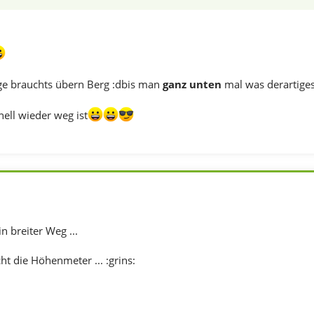
ange brauchts übern Berg :dbis man
ganz unten
mal was derartiges
ell wieder weg ist
n breiter Weg ...
cht die Höhenmeter ... :grins: