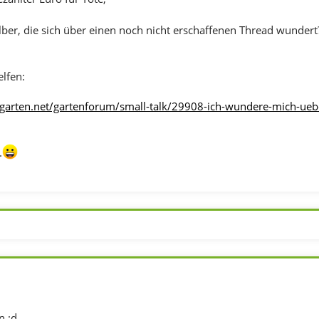
lber, die sich über einen noch nicht erschaffenen Thread wundert
elfen:
garten.net/gartenforum/small-talk/29908-ich-wundere-mich-ue
.
n :d