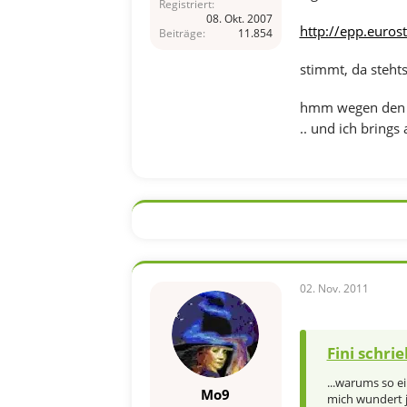
Registriert
08. Okt. 2007
http://epp.euro
Beiträge
11.854
stimmt, da stehts
hmm wegen den Gr
.. und ich bring
02. Nov. 2011
Fini schrie
...warums so ei
Mo9
mich wundert je