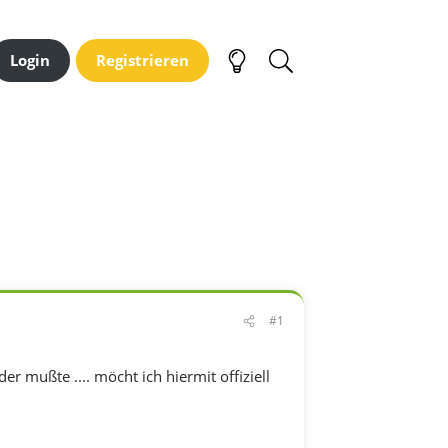
Login
Registrieren
#1
 mußte .... möcht ich hiermit offiziell