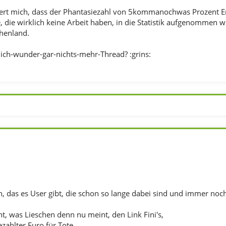
t mich, dass der Phantasiezahl von 5kommanochwas Prozent E
, die wirklich keine Arbeit haben, in die Statistik aufgenommen 
chenland.
Mich-wunder-gar-nichts-mehr-Thread? :grins:
 das es User gibt, die schon so lange dabei sind und immer noch n
cht, was Lieschen denn nu meint, den Link Fini's,
zahlter Euro für Tote,