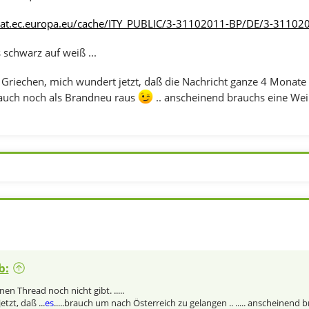
stat.ec.europa.eu/cache/ITY_PUBLIC/3-31102011-BP/DE/3-31102
 schwarz auf weiß ...
iechen, mich wundert jetzt, daß die Nachricht ganze 4 Monate
s auch noch als Brandneu raus
.. anscheinend brauchs eine Weil
b:
nen Thread noch nicht gibt. .....
tzt, daß ...
es
.....brauch um nach Österreich zu gelangen .. ..... anscheinend b