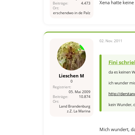
Xena hatte keine
Beiträge
4.473
Ort
erschendwo in de Palz
02. Nov. 2011
Fini schrie
da es keinen W
Lieschen M
0
ich wunder mic
Registriert
05. Mai 2009
http://derstan
Beiträge
10.874
Ort
kein Wunder, da
Land Brandenburg
z.Z. La Marina
Mich wundert, da