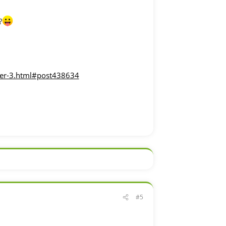
?
ber-3.html#post438634
#5