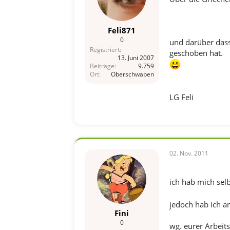
Feli871
0
und darüber das
Registriert
geschoben hat.
13. Juni 2007
Beiträge
9.759
Ort
Oberschwaben
LG Feli
02. Nov. 2011
ich hab mich sel
jedoch hab ich a
Fini
0
wg. eurer Arbeits