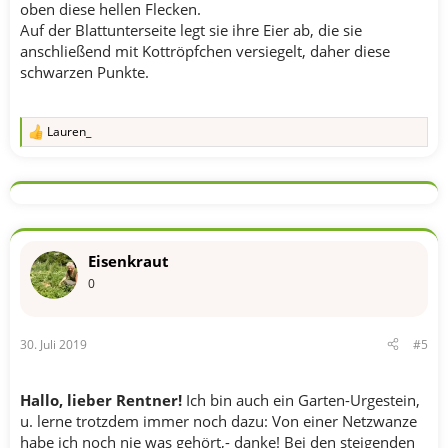
oben diese hellen Flecken.
Auf der Blattunterseite legt sie ihre Eier ab, die sie
anschließend mit Kottröpfchen versiegelt, daher diese
schwarzen Punkte.
Lauren_
R
e
a
k
t
i
o
n
Eisenkraut
e
n
0
:
30. Juli 2019
#5
Hallo, lieber Rentner!
Ich bin auch ein Garten-Urgestein,
u. lerne trotzdem immer noch dazu: Von einer Netzwanze
habe ich noch nie was gehört,- danke! Bei den steigenden