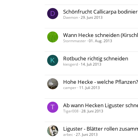
Schönfrucht Callicarpa bodinie
D
Daemon
29. Juni 2013
Wann Hecke schneiden (Kirschlo
Stormmaster
01. Aug. 2013
Rotbuche richtig schneiden
K
kiesgerd
14. Juli 2013
Hohe Hecke - welche Pflanzen?
camper
11. Juli 2013
Ab wann Hecken Liguster schn
T
Tiger008
28. Juni 2013
Liguster - Blätter rollen zusamm
arbec
27. Juni 2013