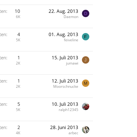
ten
10
22. Aug. 2013
D
6K
Daemon
ten
4
01. Aug. 2013
F
5K
feiveline
ten
1
15. Juli 2013
J
2K
jumawi
ten
1
12. Juli 2013
M
2K
Moorschnucke
ten
5
10. Juli 2013
5K
ralph12345
ten
2
28. Juni 2013
4K
arbec