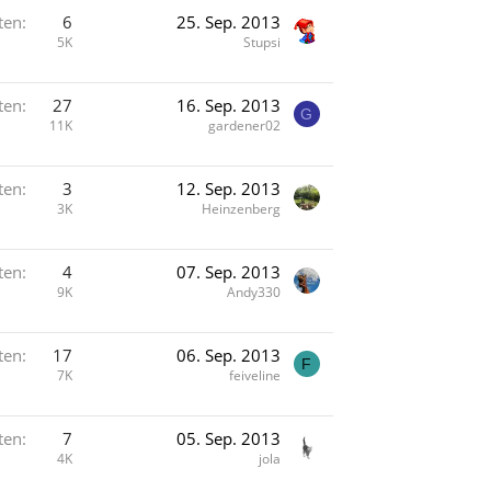
ten
6
25. Sep. 2013
5K
Stupsi
ten
27
16. Sep. 2013
G
11K
gardener02
ten
3
12. Sep. 2013
3K
Heinzenberg
ten
4
07. Sep. 2013
9K
Andy330
ten
17
06. Sep. 2013
F
7K
feiveline
ten
7
05. Sep. 2013
4K
jola