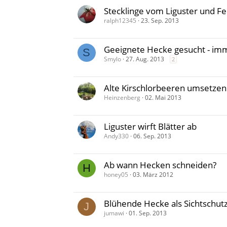
Stecklinge vom Liguster und F
ralph12345
23. Sep. 2013
Geeignete Hecke gesucht - imm
S
Smylo
27. Aug. 2013
2
Alte Kirschlorbeeren umsetzen
Heinzenberg
02. Mai 2013
Liguster wirft Blätter ab
Andy330
06. Sep. 2013
Ab wann Hecken schneiden?
H
honey05
03. März 2012
Blühende Hecke als Sichtschutz 
J
jumawi
01. Sep. 2013