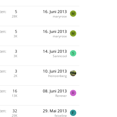
ten
5
16. Juni 2013
M
28K
maryrose
ten
5
16. Juni 2013
M
3K
maryrose
ten
3
14. Juni 2013
S
3K
Sannicool
ten
3
10. Juni 2013
2K
Heinzenberg
ten
16
08. Juni 2013
R
13K
Rentner
ten
32
29. Mai 2013
F
29K
feiveline