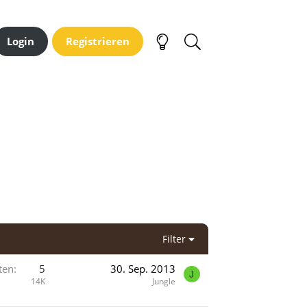
Login
Registrieren
Filter
ten
5
30. Sep. 2013
J
14K
Jungle