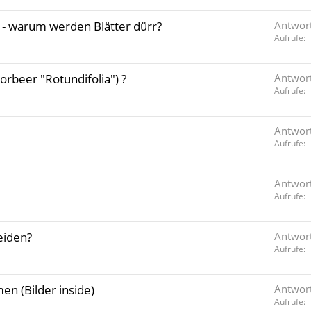
r - warum werden Blätter dürr?
Antwor
Aufrufe
rbeer "Rotundifolia") ?
Antwor
Aufrufe
Antwor
Aufrufe
Antwor
Aufrufe
eiden?
Antwor
Aufrufe
en (Bilder inside)
Antwor
Aufrufe