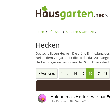
Foren
Pflanzen
Stauden & Gehölze
Hecken
Deutsche lieben Hecken. Die grüne Einfriedung des 
Neben dem Vorgarten ist die Hecke das Aushängesch
Heckenpflege, insbesondere den Schnitt investiert
Vorherige
1
…
14
15
16
17
18
Holunder als Hecke - wer hat 
Elbblümchen
08. Sep. 2013