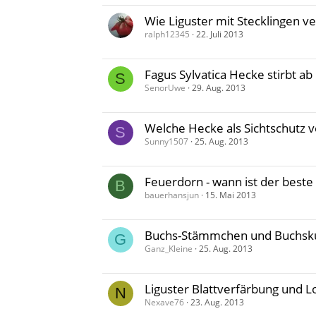
Wie Liguster mit Stecklingen 
ralph12345
22. Juli 2013
Fagus Sylvatica Hecke stirbt ab
S
SenorUwe
29. Aug. 2013
Welche Hecke als Sichtschutz
S
Sunny1507
25. Aug. 2013
Feuerdorn - wann ist der best
B
bauerhansjun
15. Mai 2013
Buchs-Stämmchen und Buchsku
G
Ganz_Kleine
25. Aug. 2013
Liguster Blattverfärbung und L
N
Nexave76
23. Aug. 2013