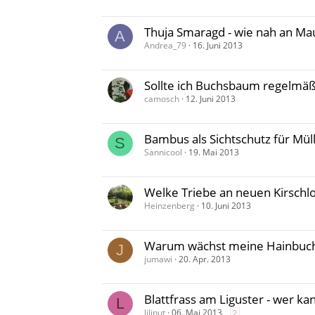
Thuja Smaragd - wie nah an Ma
A
Andrea_79
16. Juni 2013
Sollte ich Buchsbaum regelmäß
camosch
12. Juni 2013
Bambus als Sichtschutz für Mül
S
Sannicool
19. Mai 2013
Welke Triebe an neuen Kirschl
Heinzenberg
10. Juni 2013
Warum wächst meine Hainbuch
J
jumawi
20. Apr. 2013
Blattfrass am Liguster - wer ka
L
liliput
06. Mai 2013
2