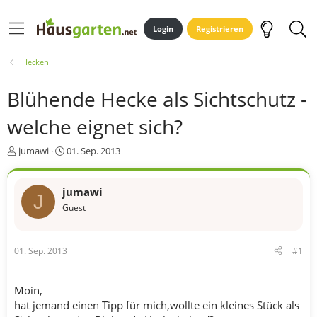
Login
Registrieren
Hecken
Blühende Hecke als Sichtschutz -
welche eignet sich?
E
E
jumawi
01. Sep. 2013
r
r
s
s
t
t
jumawi
J
e
e
Guest
l
l
l
l
e
t
01. Sep. 2013
#1
r
a
m
Moin,
hat jemand einen Tipp für mich,wollte ein kleines Stück als