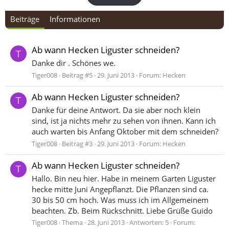
Beiträge
Informationen
Ab wann Hecken Liguster schneiden?
T
Danke dir . Schönes we.
Tiger008
Beitrag #5
29. Juni 2013
Forum:
Hecken
Ab wann Hecken Liguster schneiden?
T
Danke für deine Antwort. Da sie aber noch klein
sind, ist ja nichts mehr zu sehen von ihnen. Kann ich
auch warten bis Anfang Oktober mit dem schneiden?
Tiger008
Beitrag #3
29. Juni 2013
Forum:
Hecken
Ab wann Hecken Liguster schneiden?
T
Hallo. Bin neu hier. Habe in meinem Garten Liguster
hecke mitte Juni Angepflanzt. Die Pflanzen sind ca.
30 bis 50 cm hoch. Was muss ich im Allgemeinem
beachten. Zb. Beim Rückschnitt. Liebe Grüße Guido
Tiger008
Thema
28. Juni 2013
Antworten: 5
Forum: