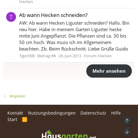
Hecken
Ab wann Hecken schneiden?
T
AW: Ab wann Hecken Liguster schneiden? Hallo. Bin
neu hier. Habe in meinem Garten Liguster hecke
mitte Juni Angepflanzt. Die Pflanzen sind ca. 30 bis
50 cm hoch. Was muss ich im Allgemeinem
beachten. Zb. Beim Rückschnitt. Liebe Grüße Guido
Tiger008
Beitrag #8
28. Juni 2013
Forum:
Hecken
Mehr ansehen
Mitglieder
Kontakt
Nutzungsbedingungen
Datenschutz
Hilfe
Start
R
Ob
S
S
Unt