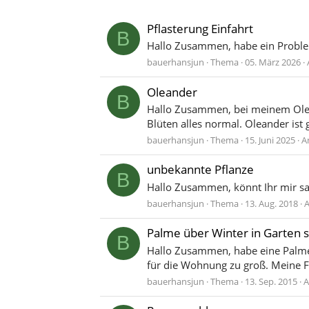
Pflasterung Einfahrt
B
Hallo Zusammen, habe ein Problem
bauerhansjun
Thema
05. März 2026
Oleander
B
Hallo Zusammen, bei meinem Olean
Blüten alles normal. Oleander ist
bauerhansjun
Thema
15. Juni 2025
A
unbekannte Pflanze
B
Hallo Zusammen, könnt Ihr mir sa
bauerhansjun
Thema
13. Aug. 2018
A
Palme über Winter in Garten s
B
Hallo Zusammen, habe eine Palme
für die Wohnung zu groß. Meine Fr
bauerhansjun
Thema
13. Sep. 2015
A