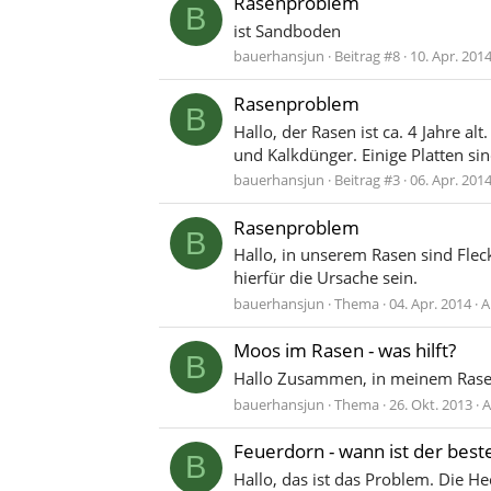
Rasenproblem
B
ist Sandboden
bauerhansjun
Beitrag #8
10. Apr. 201
Rasenproblem
B
Hallo, der Rasen ist ca. 4 Jahre a
und Kalkdünger. Einige Platten s
bauerhansjun
Beitrag #3
06. Apr. 201
Rasenproblem
B
Hallo, in unserem Rasen sind Flec
hierfür die Ursache sein.
bauerhansjun
Thema
04. Apr. 2014
A
Moos im Rasen - was hilft?
B
Hallo Zusammen, in meinem Rasen
bauerhansjun
Thema
26. Okt. 2013
A
Feuerdorn - wann ist der bes
B
Hallo, das ist das Problem. Die H