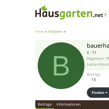
Foren
Mitglieder
bauerha
B
0
·
77
Registriert
1
Letzte Aktivit
Beiträge
15
Finden
Beiträge
Informationen