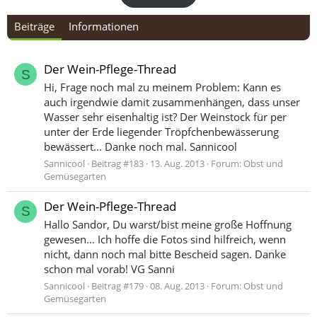
Beiträge
Informationen
Der Wein-Pflege-Thread
S
Hi, Frage noch mal zu meinem Problem: Kann es
auch irgendwie damit zusammenhängen, dass unser
Wasser sehr eisenhaltig ist? Der Weinstock für per
unter der Erde liegender Tröpfchenbewässerung
bewässert... Danke noch mal. Sannicool
Sannicool
Beitrag #183
13. Aug. 2013
Forum:
Obst und
Gemüsegarten
Der Wein-Pflege-Thread
S
Hallo Sandor, Du warst/bist meine große Hoffnung
gewesen... Ich hoffe die Fotos sind hilfreich, wenn
nicht, dann noch mal bitte Bescheid sagen. Danke
schon mal vorab! VG Sanni
Sannicool
Beitrag #179
08. Aug. 2013
Forum:
Obst und
Gemüsegarten