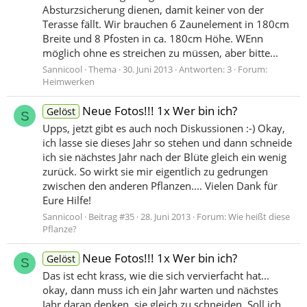
Absturzsicherung dienen, damit keiner von der
Terasse fällt. Wir brauchen 6 Zaunelement in 180cm
Breite und 8 Pfosten in ca. 180cm Höhe. WEnn
möglich ohne es streichen zu müssen, aber bitte...
Sannicool
Thema
30. Juni 2013
Antworten: 3
Forum:
Heimwerken
Neue Fotos!!! 1x Wer bin ich?
Gelöst
S
Upps, jetzt gibt es auch noch Diskussionen :-) Okay,
ich lasse sie dieses Jahr so stehen und dann schneide
ich sie nächstes Jahr nach der Blüte gleich ein wenig
zurück. So wirkt sie mir eigentlich zu gedrungen
zwischen den anderen Pflanzen.... Vielen Dank für
Eure Hilfe!
Sannicool
Beitrag #35
28. Juni 2013
Forum:
Wie heißt diese
Pflanze?
Neue Fotos!!! 1x Wer bin ich?
Gelöst
S
Das ist echt krass, wie die sich vervierfacht hat...
okay, dann muss ich ein Jahr warten und nächstes
Jahr daran denken, sie gleich zu schneiden. Soll ich