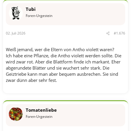
k
t
Tubi
i
o
Foren-Urgestein
n
e
n
02. Juli 2026
#1.676
:
Weiß jemand, wer die Eltern von Antho violett waren?
Ich habe eine Pflanze, die Antho violett werden sollte. Die
wird zwar rot. Aber die Blattform finde ich markant. Eher
abgerundete Blätter und sie wuchert sehr stark. Die
Geiztriebe kann man aber bequem ausbrechen. Sie sind
zwar dünn aber sehr fest.
Tomatenliebe
Foren-Urgestein