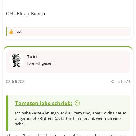
OSU Blue x Bianca
Tubi
R
e
a
k
t
Tubi
i
o
Foren-Urgestein
n
e
n
02. Juli 2026
#1.679
:
Tomatenliebe schrieb:
Ich habe keine Ahnung wer die Eltern sind, aber Goldita hat so
abgerundete Blätter. Das fällt mit immer auf, wenn ich eine
sehe.