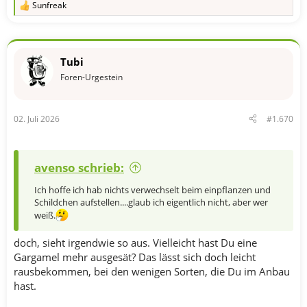
Sunfreak
R
e
a
k
t
Tubi
i
o
Foren-Urgestein
n
e
n
02. Juli 2026
#1.670
:
avenso schrieb:
Ich hoffe ich hab nichts verwechselt beim einpflanzen und
Schildchen aufstellen....glaub ich eigentlich nicht, aber wer
weiß.
doch, sieht irgendwie so aus. Vielleicht hast Du eine
Gargamel mehr ausgesät? Das lässt sich doch leicht
rausbekommen, bei den wenigen Sorten, die Du im Anbau
hast.