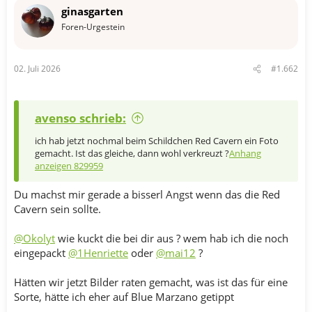
können hier auch rein!
n
ginasgarten
e
n
Foren-Urgestein
Allen eine gute Tomaten-Saison 2026!
:
Liste der Tomatenzöglinge-Threads aus den Vorjahren
02. Juli 2026
#1.662
Tomatenzöglinge 2025 - Hausgarten.net
Tomatenzöglinge 2024 - Hausgarten.net
Tomatenzöglinge 2023 - Hausgarten.net
avenso schrieb:
Tomatenzöglinge 2022 - Hausgarten.net
ich hab jetzt nochmal beim Schildchen Red Cavern ein Foto
Tomatenzöglinge 2021 - Hausgarten.net
gemacht. Ist das gleiche, dann wohl verkreuzt ?
Anhang
Tomatenzöglinge 2020 - Hausgarten.net
anzeigen 829959
Tomatenzöglinge 2019 - Hausgarten.net
Tomatenzöglinge 2018 - Hausgarten.net
Du machst mir gerade a bisserl Angst wenn das die Red
Tomatenzöglinge 2017 - Hausgarten.net
Cavern sein sollte.
Tomatenzöglinge 2016 - Hausgarten.net
Tomatenzöglinge 2015 - Hausgarten.net
@Okolyt
wie kuckt die bei dir aus ? wem hab ich die noch
Tomatenzöglinge 2014 - Hausgarten.net
eingepackt
@1Henriette
oder
@mai12
?
Tomatenzöglinge 2013 - Hausgarten.net
Tomatenzöglinge 2012 - Hausgarten.net
Hätten wir jetzt Bilder raten gemacht, was ist das für eine
Tomatenzöglinge 2011 - Hausgarten.net
Sorte, hätte ich eher auf Blue Marzano getippt