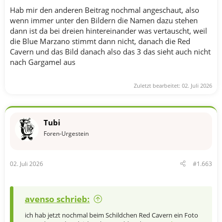
Liste der Tomatenzöglinge-Threads (Winter) aus den
Hab mir den anderen Beitrag nochmal angeschaut, also
Vorjahren
wenn immer unter den Bildern die Namen dazu stehen
dann ist da bei dreien hintereinander was vertauscht, weil
Tomatenzöglinge Winter 2023-2025 -
die Blue Marzano stimmt dann nicht, danach die Red
Hausgarten.net
Cavern und das Bild danach also das 3 das sieht auch nicht
nach Gargamel aus
Zuletzt bearbeitet:
25. Nov. 2025
Lavendula
,
Supernovae
,
panthera
und 4 andere
R
Zuletzt bearbeitet:
02. Juli 2026
e
a
k
t
Tubi
i
o
Foren-Urgestein
n
e
n
02. Juli 2026
#1.663
:
avenso schrieb:
ich hab jetzt nochmal beim Schildchen Red Cavern ein Foto