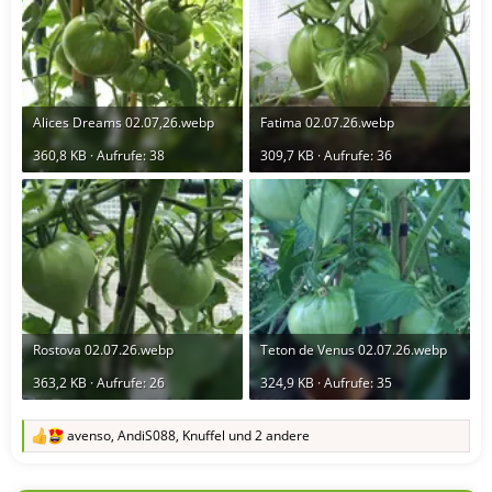
Alices Dreams 02.07,26.webp
Fatima 02.07.26.webp
360,8 KB · Aufrufe: 38
309,7 KB · Aufrufe: 36
Rostova 02.07.26.webp
Teton de Venus 02.07.26.webp
363,2 KB · Aufrufe: 26
324,9 KB · Aufrufe: 35
avenso
,
AndiS088
,
Knuffel
und 2 andere
R
e
a