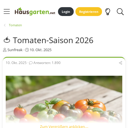
Login
Registrieren
Tomaten
🍅 Tomaten-Saison 2026
E
E
Sunfreak
10. Okt. 2025
r
r
s
s
10. Okt. 2025
Antworten: 1.890
t
t
e
e
l
l
l
l
e
t
r
a
m
Zum Vergrößern anklicken....