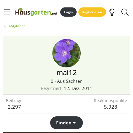
Login
Registrieren
Mitglieder
mai12
0
·
Aus
Sachsen
Registriert
12. Dez. 2011
Beiträge
Reaktionspunkte
2.297
5.928
Finden