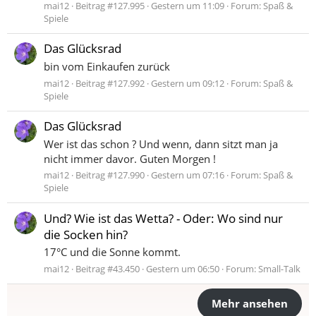
mai12
Beitrag #127.995
Gestern um 11:09
Forum:
Spaß &
Spiele
Das Glücksrad
bin vom Einkaufen zurück
mai12
Beitrag #127.992
Gestern um 09:12
Forum:
Spaß &
Spiele
Das Glücksrad
Wer ist das schon ? Und wenn, dann sitzt man ja
nicht immer davor. Guten Morgen !
mai12
Beitrag #127.990
Gestern um 07:16
Forum:
Spaß &
Spiele
Und? Wie ist das Wetta? - Oder: Wo sind nur
die Socken hin?
17°C und die Sonne kommt.
mai12
Beitrag #43.450
Gestern um 06:50
Forum:
Small-Talk
Mehr ansehen