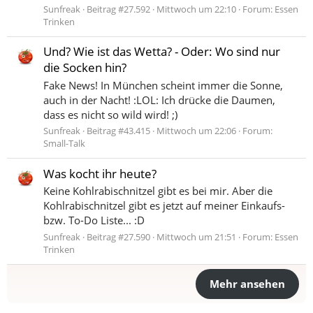
Sunfreak
Beitrag #27.592
Mittwoch um 22:10
Forum:
Essen
Trinken
Und? Wie ist das Wetta? - Oder: Wo sind nur
die Socken hin?
Fake News! In München scheint immer die Sonne,
auch in der Nacht! :LOL: Ich drücke die Daumen,
dass es nicht so wild wird! ;)
Sunfreak
Beitrag #43.415
Mittwoch um 22:06
Forum:
Small-Talk
Was kocht ihr heute?
Keine Kohlrabischnitzel gibt es bei mir. Aber die
Kohlrabischnitzel gibt es jetzt auf meiner Einkaufs-
bzw. To-Do Liste... :D
Sunfreak
Beitrag #27.590
Mittwoch um 21:51
Forum:
Essen
Trinken
Mehr ansehen