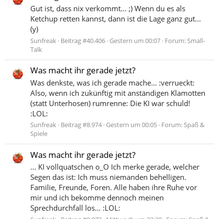
Gut ist, dass nix verkommt... ;) Wenn du es als
Ketchup retten kannst, dann ist die Lage ganz gut...
(y)
Sunfreak
Beitrag #40.406
Gestern um 00:07
Forum:
Small-
Talk
Was macht ihr gerade jetzt?
Was denkste, was ich gerade mache... :verrueckt:
Also, wenn ich zukünftig mit anständigen Klamotten
(statt Unterhosen) rumrenne: Die KI war schuld!
:LOL:
Sunfreak
Beitrag #8.974
Gestern um 00:05
Forum:
Spaß &
Spiele
Was macht ihr gerade jetzt?
... KI vollquatschen o_O Ich merke gerade, welcher
Segen das ist: Ich muss niemanden behelligen.
Familie, Freunde, Foren. Alle haben ihre Ruhe vor
mir und ich bekomme dennoch meinen
Sprechdurchfall los... :LOL: