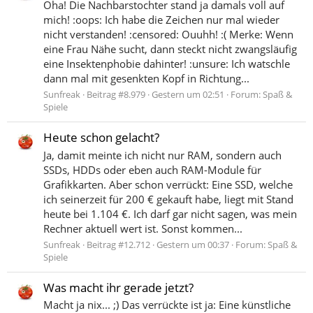
Oha! Die Nachbarstochter stand ja damals voll auf
mich! :oops: Ich habe die Zeichen nur mal wieder
nicht verstanden! :censored: Ouuhh! :( Merke: Wenn
eine Frau Nähe sucht, dann steckt nicht zwangsläufig
eine Insektenphobie dahinter! :unsure: Ich watschle
dann mal mit gesenkten Kopf in Richtung...
Sunfreak
Beitrag #8.979
Gestern um 02:51
Forum:
Spaß &
Spiele
Heute schon gelacht?
Ja, damit meinte ich nicht nur RAM, sondern auch
SSDs, HDDs oder eben auch RAM-Module für
Grafikkarten. Aber schon verrückt: Eine SSD, welche
ich seinerzeit für 200 € gekauft habe, liegt mit Stand
heute bei 1.104 €. Ich darf gar nicht sagen, was mein
Rechner aktuell wert ist. Sonst kommen...
Sunfreak
Beitrag #12.712
Gestern um 00:37
Forum:
Spaß &
Spiele
Was macht ihr gerade jetzt?
Macht ja nix... ;) Das verrückte ist ja: Eine künstliche