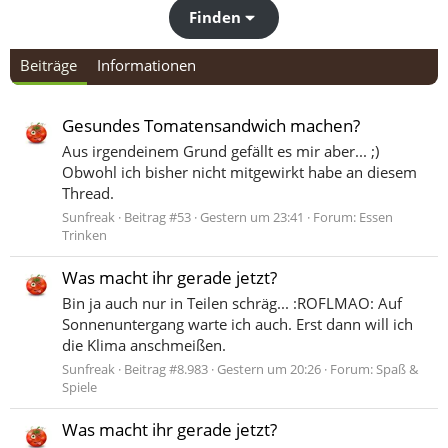
Finden
Beiträge
Informationen
Gesundes Tomatensandwich machen?
Aus irgendeinem Grund gefällt es mir aber... ;)
Obwohl ich bisher nicht mitgewirkt habe an diesem
Thread.
Sunfreak
Beitrag #53
Gestern um 23:41
Forum:
Essen
Trinken
Was macht ihr gerade jetzt?
Bin ja auch nur in Teilen schräg... :ROFLMAO: Auf
Sonnenuntergang warte ich auch. Erst dann will ich
die Klima anschmeißen.
Sunfreak
Beitrag #8.983
Gestern um 20:26
Forum:
Spaß &
Spiele
Was macht ihr gerade jetzt?