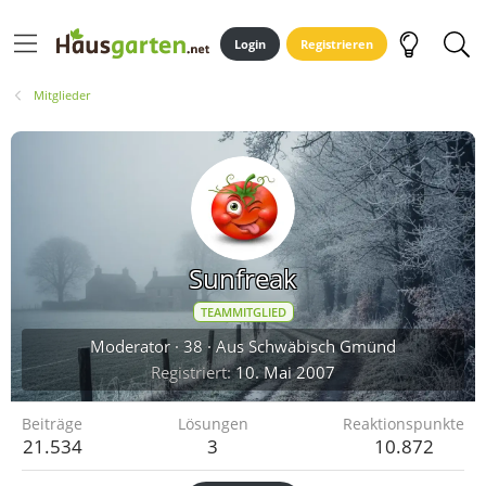
Login
Registrieren
Mitglieder
Sunfreak
TEAMMITGLIED
Moderator
·
38
·
Aus
Schwäbisch Gmünd
Registriert
10. Mai 2007
Beiträge
Lösungen
Reaktionspunkte
21.534
3
10.872