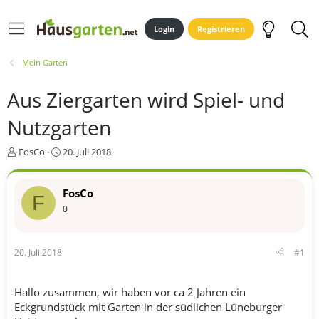
Login
Registrieren
Mein Garten
Aus Ziergarten wird Spiel- und
Nutzgarten
E
E
FosCo
20. Juli 2018
r
r
s
s
t
t
FosCo
F
e
e
0
l
l
l
l
e
t
20. Juli 2018
#1
r
a
m
Hallo zusammen, wir haben vor ca 2 Jahren ein
Eckgrundstück mit Garten in der südlichen Lüneburger