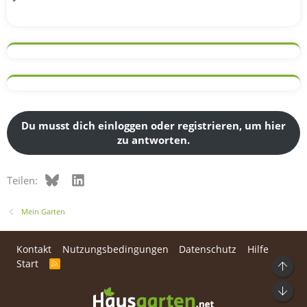
Du musst dich einloggen oder registrieren, um hier
zu antworten.
Bluesky
LinkedIn
Teilen:
Mein Garten
Kontakt
Nutzungsbedingungen
Datenschutz
Hilfe
Start
R
Ob
S
S
Unt