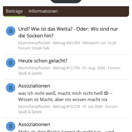
Beiträge
Informationen
Und? Wie ist das Wetta? - Oder: Wo sind nur
B
die Socken hin?
blümchenpflücker
Beitrag #43.393
Mittwoch um 14:26
Forum:
Small-Talk
Heute schon gelacht?
B
blümchenpflücker
Beitrag #12.705
01. Aug. 2026
Forum:
Spaß & Spiele
Assoziationen
B
was ich nicht weiß, macht mich nicht heiß 🙉 --
Wissen ist Macht, aber nix wissen macht nix
blümchenpflücker
Beitrag #10.276
31. Juli 2026
Forum:
Spaß & Spiele
Assoziationen
B
Mehr als dein Bestes kannst du nicht tun.-- und