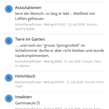
Assoziationen
B
lernt der Mensch, so lang er lebt -- Weißheit mit
Löffeln gefressen
blümchenpflücker
Beitrag #10.241
22. Juli 2026
Forum:
Spaß & Spiele
Tiere im Garten
B
.....und noch ein "grüner Springinsfeld" im
Schlafzimmer durfte er aber nicht bleiben und wurde
rauskomplimentiert.
blümchenpflücker
Beitrag #668
21. Juli 2026
Forum:
Tiere
im Garten
Himmlisch
B
blümchenpflücker
Beitrag #9.051
21. Juli 2026
Forum:
Foto-
Treff
Insekten
B
Gammaeule (?)
blümchenpflücker
Beitrag #703
21. Juli 2026
Forum:
Foto-