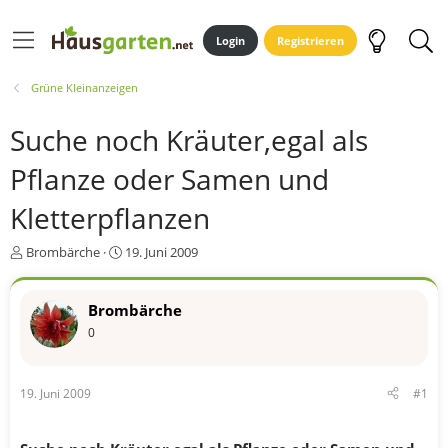
Login
Registrieren
Grüne Kleinanzeigen
Suche noch Kräuter,egal als
Pflanze oder Samen und
Kletterpflanzen
E
E
Brombärche
19. Juni 2009
r
r
s
s
t
t
Brombärche
e
e
0
l
l
l
l
e
t
19. Juni 2009
#1
r
a
m