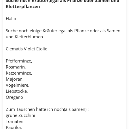
Suche noch Kräuter,egal als Pflanze oder Samen und
Kletterpflanzen
Hallo
Suche noch einige Kräuter egal als Pflanze oder als Samen
und Kletterblumen
Clematis Violet Etolie
Pfefferminze,
Rosmarin,
Katzenminze,
Majoran,
Vogelmiere,
Liebstöcke,
Oregano
Zum Tauschen hätte ich noch(als Samen) :
grüne Zucchini
Tomaten
Paprika,