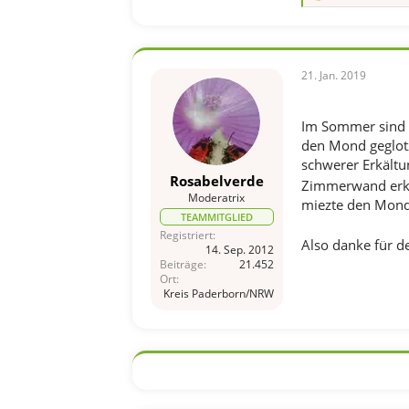
e
a
k
t
i
21. Jan. 2019
o
n
e
Im Sommer sind mi
n
den Mond geglotz
:
schwerer Erkältu
Rosabelverde
Zimmerwand erken
Moderatrix
miezte den Mond 
TEAMMITGLIED
Registriert
Also danke für de
14. Sep. 2012
Beiträge
21.452
Ort
Kreis Paderborn/NRW