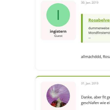
30. Jan. 2019
I
Rosabelve
dummerweise im
ingistern
Mondfinsternis
Guest
...
allmächddd, Rosabe
31. Jan. 2019
Danke, aber fit g
geschlafen wie ei