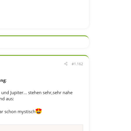
#1.162
ang
:
nd Jupiter... stehen sehr,sehr nahe
nd aus:
ar schon mystisch