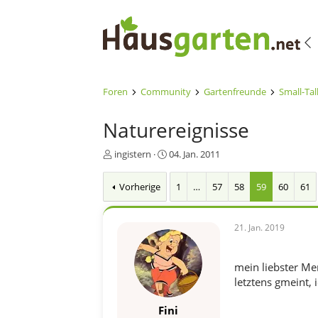
Foren
Community
Gartenfreunde
Small-Tal
Naturereignisse
E
E
ingistern
04. Jan. 2011
r
r
s
s
Vorherige
1
…
57
58
59
60
61
t
t
e
e
l
l
21. Jan. 2019
l
l
e
t
r
a
mein liebster Mens
m
letztens gmeint, 
Fini