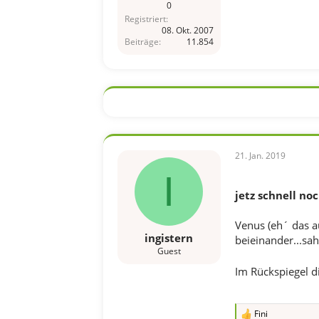
0
Registriert
08. Okt. 2007
Beiträge
11.854
21. Jan. 2019
I
jetz schnell n
Venus (eh´ das a
ingistern
beieinander...sa
Guest
Im Rückspiegel d
Fini
R