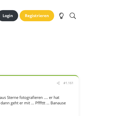
Login
Registrieren
#1.161
us Sterne fotografieren .... er hat
nn geht er mit ... Pfffttt ... Banause