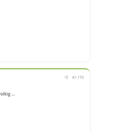
#1.170
kig ...