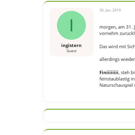
30. Jan. 2019
I
morgen, am 31. J
vornehm zurückh
ingistern
Das wird mit Sic
Guest
allerdings wiede
Finiiiiiiii
, steh b
feinstaublastig 
Naturschauspiel 