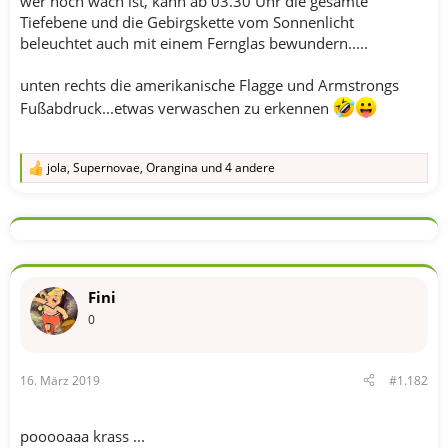
wer noch wach ist, kann ab 03.30 Uhr die gesamte
Tiefebene und die Gebirgskette vom Sonnenlicht
beleuchtet auch mit einem Fernglas bewundern.....
unten rechts die amerikanische Flagge und Armstrongs
Fußabdruck...etwas verwaschen zu erkennen
jola
,
Supernovae
,
Orangina
und 4 andere
R
e
a
k
t
i
o
n
Fini
e
n
0
:
16. März 2019
#1.182
pooooaaa krass ...