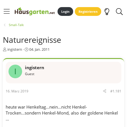
Login
Registrieren
Small-Talk
Naturereignisse
E
E
ingistern
04. Jan. 2011
r
r
s
s
t
t
ingistern
I
e
e
Guest
l
l
l
l
e
t
r
a
16. März 2019
#1.181
m
heute war Henkeltag...nein...nicht Henkel-
Trocken...sondern Henkel-Mond, also der goldene Henkel
...