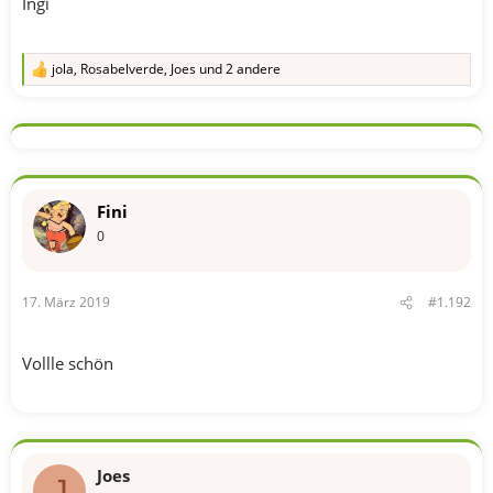
Ingi
jola
,
Rosabelverde
,
Joes
und 2 andere
R
e
a
k
t
i
o
n
Fini
e
n
0
:
17. März 2019
#1.192
Vollle schön
Joes
J