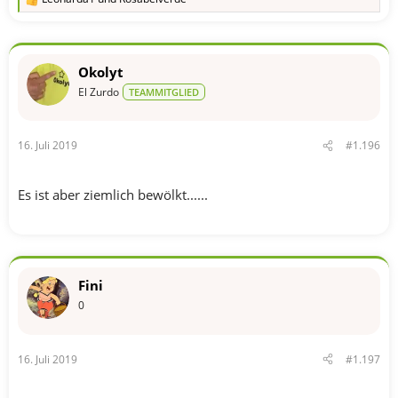
R
e
a
k
t
Okolyt
i
o
El Zurdo
TEAMMITGLIED
n
e
n
16. Juli 2019
#1.196
:
Es ist aber ziemlich bewölkt......
Fini
0
16. Juli 2019
#1.197