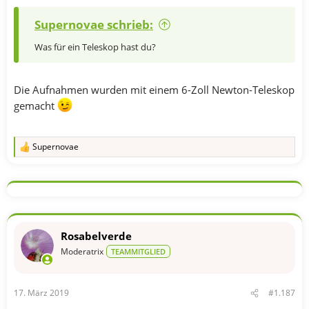
Supernovae schrieb:
Was für ein Teleskop hast du?
Die Aufnahmen wurden mit einem 6-Zoll Newton-Teleskop
gemacht
Supernovae
R
e
a
k
t
i
o
n
Rosabelverde
e
n
Moderatrix
TEAMMITGLIED
:
17. März 2019
#1.187