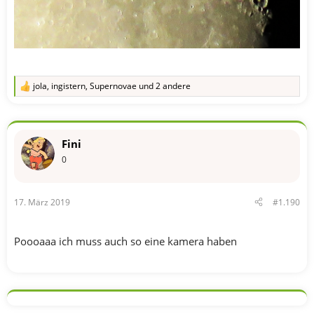
jola
,
ingistern
,
Supernovae
und 2 andere
R
e
a
k
t
Fini
i
o
0
n
e
n
17. März 2019
#1.190
:
Poooaaa ich muss auch so eine kamera haben