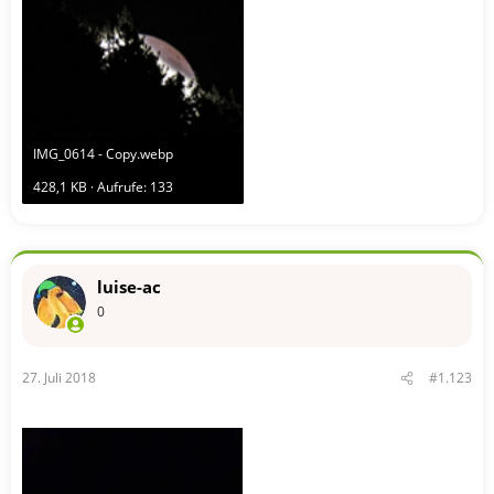
IMG_0614 - Copy.webp
428,1 KB · Aufrufe: 133
luise-ac
0
27. Juli 2018
#1.123