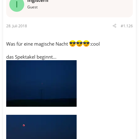
ingistern
I
Guest
28. Juli 2018
#1.126
Was für eine magische Nacht
:cool
das Spektakel beginnt...