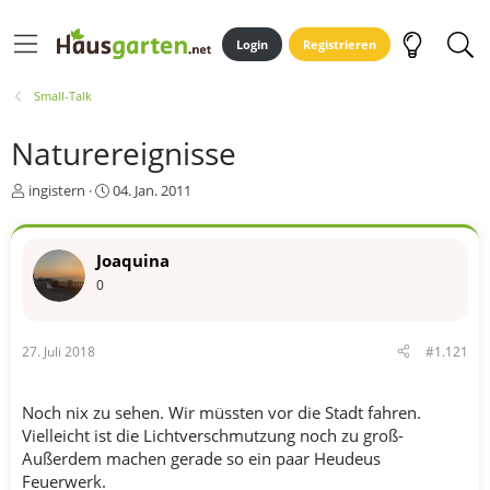
Login
Registrieren
Small-Talk
Naturereignisse
E
E
ingistern
04. Jan. 2011
r
r
s
s
t
t
Joaquina
e
e
0
l
l
l
l
e
t
r
a
27. Juli 2018
#1.121
m
Noch nix zu sehen. Wir müssten vor die Stadt fahren.
Vielleicht ist die Lichtverschmutzung noch zu groß-
Außerdem machen gerade so ein paar Heudeus
Feuerwerk.