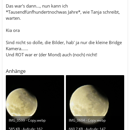
Das war's dann..., nun kann ich
*Tausendfünfhundertnochwas Jahre*, wie Tanja schreibt,
warten.
Kia ora
Sind nicht so dolle, die Bilder, hab' ja nur die kleine Bridge
Kamera......
Und ROT war er (der Mond) auch (noch) nicht!
Anhänge
IMG_0599 - Copy.webp
IMG_0604 - Copy.webp
585 KB · Aufrufe: 162
660,7 KB · Aufrufe: 147