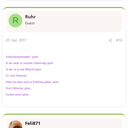
Ruhr
R
Guest
20. Apr. 2011
#16
Sternschnuppenregen! :grins:
In der nacht zu meinem Geburtstag!:grins:
Ja das ist ja mal Hübsch!:grins:
So viele Wünsche.
Wenn die dann noch in Erfüllung gehen.:grins:
Noch Hübscher.:grins:
Gucken muss!:grins:
Feli871