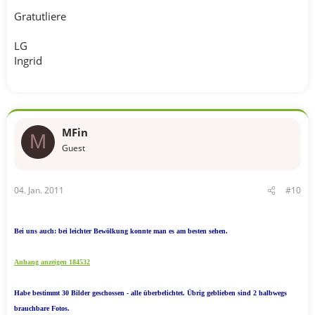
Gratutliere
LG
Ingrid
MFin
M
Guest
04. Jan. 2011
#10
Bei uns auch: bei leichter Bewölkung konnte man es am besten sehen.
Anhang anzeigen 184532
Habe bestimmt 30 Bilder geschossen - alle überbelichtet. Übrig geblieben sind 2 halbwegs
brauchbare Fotos.