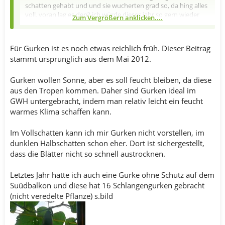
schatten gehabt und und sie wucherten grad so, da hing alles
voll. voran lag es den? ich würde dieses jahr so gern wieder
Zum Vergrößern anklicken....
gurken pflanzen. nur möchte ich nicht das sie wieder eingeht.
kann mir da jemand tipps geben?
Für Gurken ist es noch etwas reichlich früh. Dieser Beitrag
stammt ursprünglich aus dem Mai 2012.
Gurken wollen Sonne, aber es soll feucht bleiben, da diese
aus den Tropen kommen. Daher sind Gurken ideal im
GWH untergebracht, indem man relativ leicht ein feucht
warmes Klima schaffen kann.
Im Vollschatten kann ich mir Gurken nicht vorstellen, im
dunklen Halbschatten schon eher. Dort ist sichergestellt,
dass die Blätter nicht so schnell austrocknen.
Letztes Jahr hatte ich auch eine Gurke ohne Schutz auf dem
Suüdbalkon und diese hat 16 Schlangengurken gebracht
(nicht veredelte Pflanze) s.bild