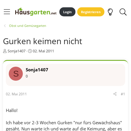
Login
Registrieren
Obst und Gemüsegarten
Gurken keimen nicht
E
E
Sonja1407
02. Mai 2011
r
r
s
s
t
t
Sonja1407
S
e
e
0
l
l
l
l
e
t
r
a
02. Mai 2011
#1
m
Hallo!
Ich habe vor 2-3 Wochen Gurken "nur fürs Gewächshaus"
gesäht. Nun warte ich und warte auf die Keimung, aber es