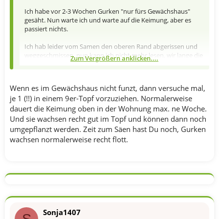
Ich habe vor 2-3 Wochen Gurken "nur fürs Gewächshaus"
gesäht. Nun warte ich und warte auf die Keimung, aber es
passiert nichts.
Ich hab leider vom Samen den oberen Rand abgerissen und
weggeschmissen, nun kann ich nicht mehr lesen, wir lange die
Zum Vergrößern anklicken....
Keimung dauert, aber so was ich mich im Inet schlau gemacht
haben, dauert die längste ca. 15 Tage.
Wenn es im Gewächshaus nicht funzt, dann versuche mal,
Kann es sein, das die Gurken nicht mehr angehen?
je 1 (!!) in einem 9er-Topf vorzuziehen. Normalerweise
Hab sie im Gewächshaus, inmitten von Humusreicher Erde
dauert die Keimung oben in der Wohnung max. ne Woche.
eingepflanzt. 2 Samen auf ein Pflanzloch.
Und sie wachsen recht gut im Topf und können dann noch
umgepflanzt werden. Zeit zum Säen hast Du noch, Gurken
wachsen normalerweise recht flott.
Sonja1407
S