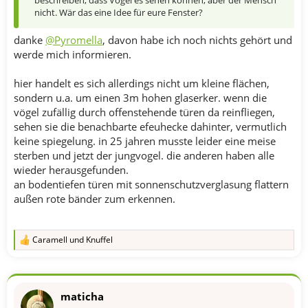
nicht. Wär das eine Idee für eure Fenster?
danke
@Pyromella
, davon habe ich noch nichts gehört und
werde mich informieren.
hier handelt es sich allerdings nicht um kleine flächen,
sondern u.a. um einen 3m hohen glaserker. wenn die
vögel zufällig durch offenstehende türen da reinfliegen,
sehen sie die benachbarte efeuhecke dahinter, vermutlich
keine spiegelung. in 25 jahren musste leider eine meise
sterben und jetzt der jungvogel. die anderen haben alle
wieder herausgefunden.
an bodentiefen türen mit sonnenschutzverglasung flattern
außen rote bänder zum erkennen.
Caramell
und
Knuffel
R
e
a
k
t
maticha
i