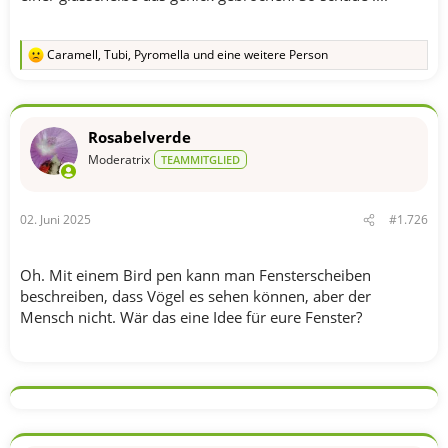
Caramell
,
Tubi
,
Pyromella
und eine weitere Person
R
e
a
k
t
Rosabelverde
i
o
Moderatrix
TEAMMITGLIED
n
e
n
02. Juni 2025
#1.726
:
Oh. Mit einem Bird pen kann man Fensterscheiben
beschreiben, dass Vögel es sehen können, aber der
Mensch nicht. Wär das eine Idee für eure Fenster?