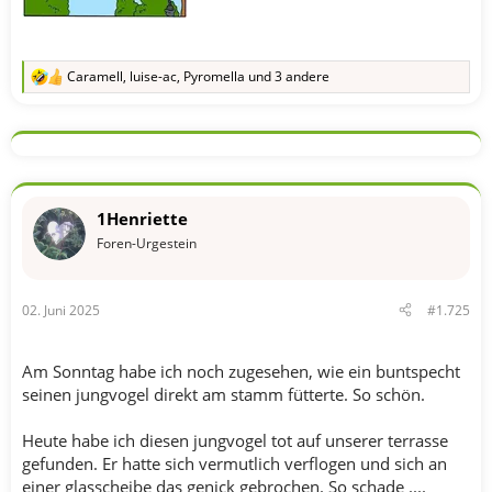
Caramell
,
luise-ac
,
Pyromella
und 3 andere
R
e
a
k
t
i
o
n
1Henriette
e
n
Foren-Urgestein
:
02. Juni 2025
#1.725
Am Sonntag habe ich noch zugesehen, wie ein buntspecht
seinen jungvogel direkt am stamm fütterte. So schön.
Heute habe ich diesen jungvogel tot auf unserer terrasse
gefunden. Er hatte sich vermutlich verflogen und sich an
einer glasscheibe das genick gebrochen. So schade ....