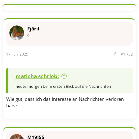
a
k
t
i
o
n
Fjäril
e
n
0
:
17. Juni 2025
#1.732
maticha schrieb:
heute morgen beim ersten Blick auf die Nachrichten
Wie gut, dass ich das Interesse an Nachrichten verloren
habe .. ..
M19J55