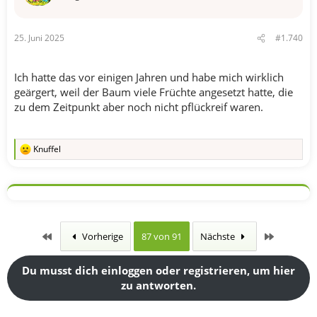
n
e
n
25. Juni 2025
#1.740
:
Ich hatte das vor einigen Jahren und habe mich wirklich
geärgert, weil der Baum viele Früchte angesetzt hatte, die
zu dem Zeitpunkt aber noch nicht pflückreif waren.
Knuffel
R
e
a
k
t
i
o
n
Erste
Letzte
Vorherige
87 von 91
Nächste
e
n
:
Du musst dich einloggen oder registrieren, um hier
zu antworten.