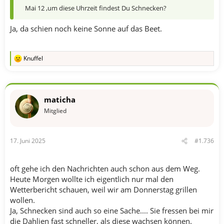
Mai 12 ,um diese Uhrzeit findest Du Schnecken?
Ja, da schien noch keine Sonne auf das Beet.
Knuffel
R
e
a
k
t
maticha
i
o
Mitglied
n
e
n
17. Juni 2025
#1.736
:
oft gehe ich den Nachrichten auch schon aus dem Weg.
Heute Morgen wollte ich eigentlich nur mal den
Wetterbericht schauen, weil wir am Donnerstag grillen
wollen.
Ja, Schnecken sind auch so eine Sache.... Sie fressen bei mir
die Dahlien fast schneller, als diese wachsen können.