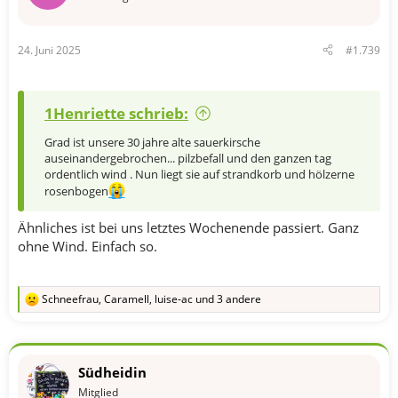
n
e
n
24. Juni 2025
#1.739
:
1Henriette schrieb:
Grad ist unsere 30 jahre alte sauerkirsche
auseinandergebrochen... pilzbefall und den ganzen tag
ordentlich wind . Nun liegt sie auf strandkorb und hölzerne
rosenbogen
Ähnliches ist bei uns letztes Wochenende passiert. Ganz
ohne Wind. Einfach so.
Schneefrau
,
Caramell
,
luise-ac
und 3 andere
R
e
a
k
t
Südheidin
i
o
Mitglied