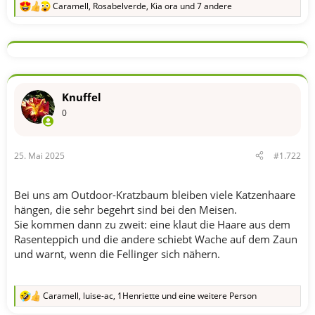
Caramell
,
Rosabelverde
,
Kia ora
und 7 andere
R
e
a
k
t
i
o
n
Knuffel
e
n
0
:
25. Mai 2025
#1.722
Bei uns am Outdoor-Kratzbaum bleiben viele Katzenhaare
hängen, die sehr begehrt sind bei den Meisen.
Sie kommen dann zu zweit: eine klaut die Haare aus dem
Rasenteppich und die andere schiebt Wache auf dem Zaun
und warnt, wenn die Fellinger sich nähern.
Caramell
,
luise-ac
,
1Henriette
und eine weitere Person
R
e