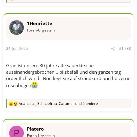
e
a
k
t
1Henriette
i
o
Foren-Urgestein
n
e
n
24. Juni 2025
#1.738
:
Grad ist unsere 30 jahre alte sauerkirsche
auseinandergebrochen... pilzbefall und den ganzen tag
ordentlich wind . Nun liegt sie auf strandkorb und hölzerne
rosenbogen
Atlanticus
,
Schneefrau
,
Caramell
und 5 andere
R
e
a
k
t
Platero
i
P
o
Foren-Urgestein