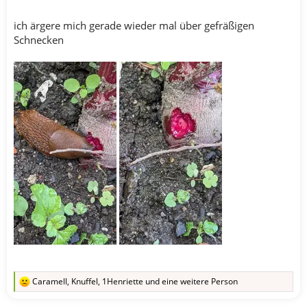
ich ärgere mich gerade wieder mal über gefräßigen
Schnecken
Caramell
,
Knuffel
,
1Henriette
und eine weitere Person
R
e