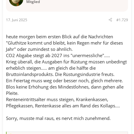
o
Mitglied
n
e
n
17. Juni 2025
#1.729
:
heute morgen beim ersten Blick auf die Nachrichten
"Gluthitze kommt und bleibt, kein Regen mehr für dieses
Jahr" oder zumindest so ähnlich.
CO2 Abgabe steigt ab 2027 ins "unermessliche".....
Krieg überall, die Ausgaben für Rüstung müssen unbedingt
erheblich steigen..... am gleich die hälfte die
Bruttoinlandsprodukts. Die Rüstungsindustrie freuts.
Ein Feiertag muss weg oder besser noch, gleich mehrere.
Blos keine Erhöhung des Mindestlohnes, dann gehen alle
Pleite.
Renteneintrittsalter muss steigen, Krankenkassen,
Pflegekassen, Rentenkasse alles am Rand des Kollaps....
Sorry, musste mal raus, es nervt mich zunehmend.