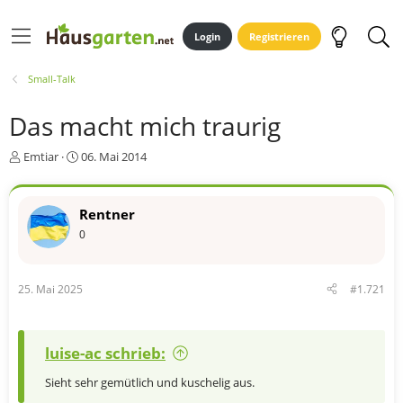
Login
Registrieren
Small-Talk
Das macht mich traurig
E
E
Emtiar
06. Mai 2014
r
r
s
s
t
t
Rentner
e
e
0
l
l
l
l
e
t
r
a
25. Mai 2025
#1.721
m
luise-ac schrieb:
Sieht sehr gemütlich und kuschelig aus.