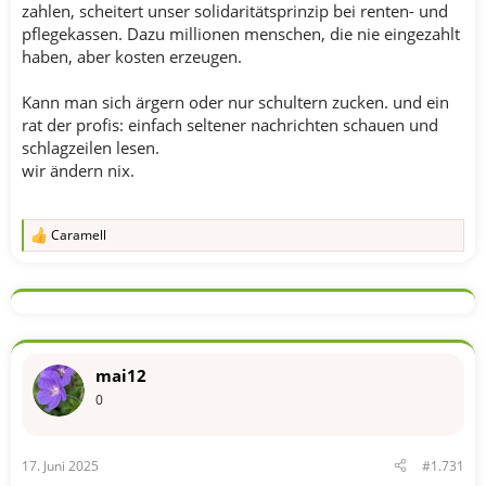
zahlen, scheitert unser solidaritätsprinzip bei renten- und
pflegekassen. Dazu millionen menschen, die nie eingezahlt
haben, aber kosten erzeugen.
Kann man sich ärgern oder nur schultern zucken. und ein
rat der profis: einfach seltener nachrichten schauen und
schlagzeilen lesen.
wir ändern nix.
Caramell
R
e
a
k
t
i
o
n
mai12
e
n
0
:
17. Juni 2025
#1.731