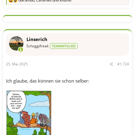
Gartenbo
,
Caramell
und
Knuffel
R
e
a
k
t
i
o
n
Linserich
e
n
Schoggifreak
TEAMMITGLIED
:
25. Mai 2025
#1.724
Ich glaube, das können sie schon selber: