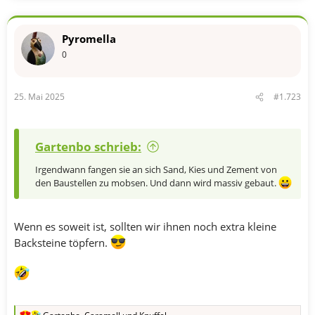
a
k
t
Pyromella
i
o
0
n
e
n
25. Mai 2025
#1.723
:
Gartenbo schrieb:
Irgendwann fangen sie an sich Sand, Kies und Zement von
den Baustellen zu mobsen. Und dann wird massiv gebaut.
Wenn es soweit ist, sollten wir ihnen noch extra kleine
Backsteine töpfern.