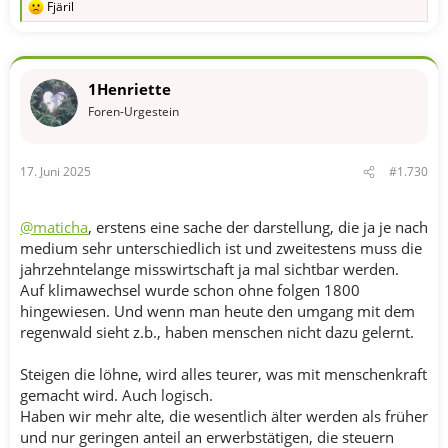
Fjäril
R
e
a
k
t
1Henriette
i
o
Foren-Urgestein
n
e
n
17. Juni 2025
#1.730
:
@maticha
, erstens eine sache der darstellung, die ja je nach
medium sehr unterschiedlich ist und zweitestens muss die
jahrzehntelange misswirtschaft ja mal sichtbar werden.
Auf klimawechsel wurde schon ohne folgen 1800
hingewiesen. Und wenn man heute den umgang mit dem
regenwald sieht z.b., haben menschen nicht dazu gelernt.
Steigen die löhne, wird alles teurer, was mit menschenkraft
gemacht wird. Auch logisch.
Haben wir mehr alte, die wesentlich älter werden als früher
und nur geringen anteil an erwerbstätigen, die steuern