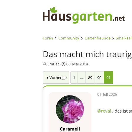
Foren
Community
Gartenfreunde
Small-Tal
Das macht mich traurig
E
E
Emtiar
06. Mai 2014
r
r
s
s
Vorherige
1
…
89
90
91
t
t
e
e
l
l
01. Juli 2026
l
l
e
t
r
a
@reval
, das ist 
m
Caramell