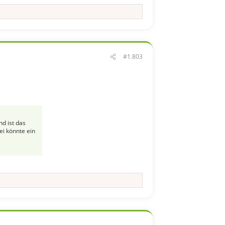
#1.803
nd ist das
ei könnte ein