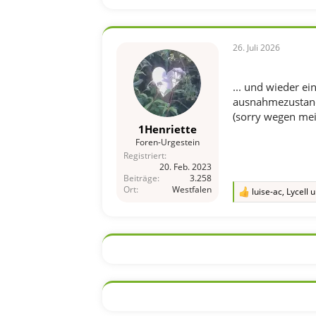
o
n
e
n
26. Juli 2026
:
... und wieder ei
ausnahmezustand'
(sorry wegen mei
1Henriette
Foren-Urgestein
Registriert
20. Feb. 2023
Beiträge
3.258
Ort
Westfalen
luise-ac
,
Lycell
u
R
e
a
k
t
i
o
n
e
n
: