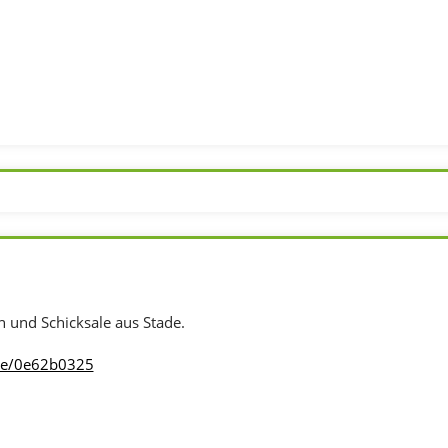
en und Schicksale aus Stade.
me/0e62b0325