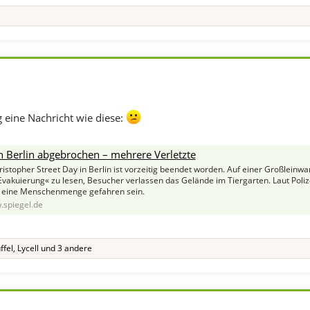
g eine Nachricht wie diese:
n Berlin abgebrochen – mehrere Verletzte
istopher Street Day in Berlin ist vorzeitig beendet worden. Auf einer Großleinwa
vakuierung« zu lesen, Besucher verlassen das Gelände im Tiergarten. Laut Poliz
n eine Menschenmenge gefahren sein.
spiegel.de
ffel
,
Lycell
und 3 andere