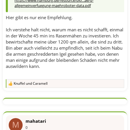
https://www.hamburg.de/resource/blo...ae/d-
allgemeinverfuegung-maehroboter-data.pdf
Hier gibt es nur eine Empfehlung.
Ich verstehe halt nicht, warum man es nicht schafft, einmal
in der Woche 45 min ins Rasenmähen zu investieren. Ich
bewirtschafte meine über 1200 qm allein, die sind zu dritt.
Bin aber auch vielleicht zu empfindlich, seit ich beim Nabu
die armen geschredderten Igel gesehen habe, von denen
man einige aufgrund der bleibenden Schäden nicht mehr
auswildern kann.
Knuffel
und
Caramell
R
e
a
k
t
i
o
n
mahatari
e
M
n
0