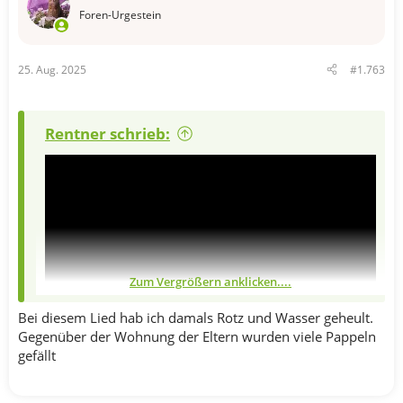
o
Foren-Urgestein
n
e
n
25. Aug. 2025
#1.763
:
Rentner schrieb:
Zum Vergrößern anklicken....
Bei diesem Lied hab ich damals Rotz und Wasser geheult.
Gegenüber der Wohnung der Eltern wurden viele Pappeln
gefällt