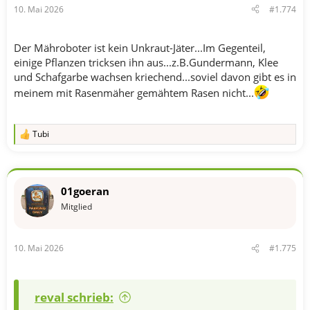
10. Mai 2026
#1.774
:
Der Mähroboter ist kein Unkraut-Jäter...Im Gegenteil,
einige Pflanzen tricksen ihn aus...z.B.Gundermann, Klee
und Schafgarbe wachsen kriechend...soviel davon gibt es in
meinem mit Rasenmäher gemähtem Rasen nicht...
Tubi
R
e
a
k
t
01goeran
i
o
Mitglied
n
e
n
10. Mai 2026
#1.775
:
reval schrieb: