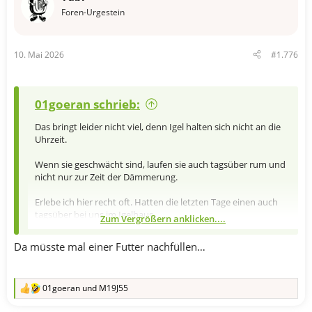
o
Foren-Urgestein
n
e
n
10. Mai 2026
#1.776
:
01goeran schrieb:
Das bringt leider nicht viel, denn Igel halten sich nicht an die
Uhrzeit.
Wenn sie geschwächt sind, laufen sie auch tagsüber rum und
nicht nur zur Zeit der Dämmerung.
Erlebe ich hier recht oft. Hatten die letzten Tage einen auch
tagsüber bei uns im Igelhaus.
Zum Vergrößern anklicken....
Man sieht auf dem Videos die Uhrzeit und das Tageslicht.
Da müsste mal einer Futter nachfüllen…
Anhang anzeigen 824898
Anhang anzeigen 824897
01goeran
und
M19J55
R
e