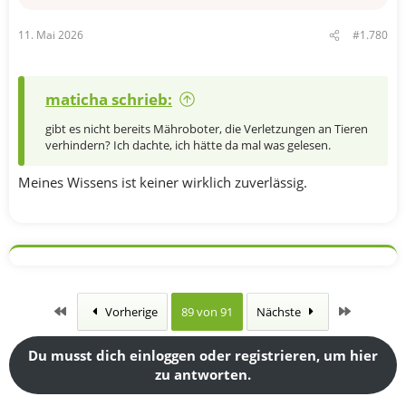
e
n
11. Mai 2026
#1.780
:
maticha schrieb:
gibt es nicht bereits Mähroboter, die Verletzungen an Tieren
verhindern? Ich dachte, ich hätte da mal was gelesen.
Meines Wissens ist keiner wirklich zuverlässig.
Erste
Letzte
Vorherige
89 von 91
Nächste
Du musst dich einloggen oder registrieren, um hier
zu antworten.