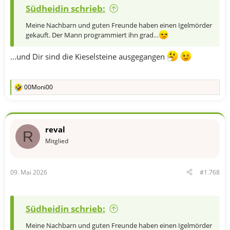
Südheidin schrieb:
Meine Nachbarn und guten Freunde haben einen Igelmörder
gekauft. Der Mann programmiert ihn grad…
...und Dir sind die Kieselsteine ausgegangen
00Moni00
R
e
a
k
t
reval
i
R
o
Mitglied
n
e
n
09. Mai 2026
#1.768
:
Südheidin schrieb:
Meine Nachbarn und guten Freunde haben einen Igelmörder