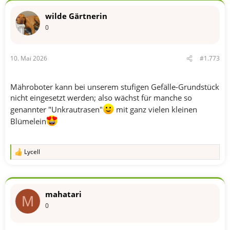
k
t
wilde Gärtnerin
i
o
0
n
e
n
10. Mai 2026
#1.773
:
Mähroboter kann bei unserem stufigen Gefälle-Grundstück
nicht eingesetzt werden; also wächst für manche so
genannter "Unkrautrasen"
mit ganz vielen kleinen
Blümelein
Lycell
R
e
a
k
t
mahatari
i
M
o
0
n
e
n