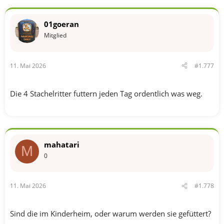
a
k
t
01goeran
i
o
Mitglied
n
e
n
11. Mai 2026
#1.777
:
Die 4 Stachelritter futtern jeden Tag ordentlich was weg.
mahatari
M
0
11. Mai 2026
#1.778
Sind die im Kinderheim, oder warum werden sie gefüttert?