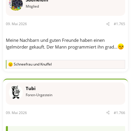
Mitglied
09. Mai 2026
#1.765
Meine Nachbarn und guten Freunde haben einen
Igelmörder gekauft. Der Mann programmiert ihn grad…
Schneefrau
und
Knuffel
R
e
a
k
t
Tubi
i
o
Foren-Urgestein
n
e
n
09. Mai 2026
#1.766
: