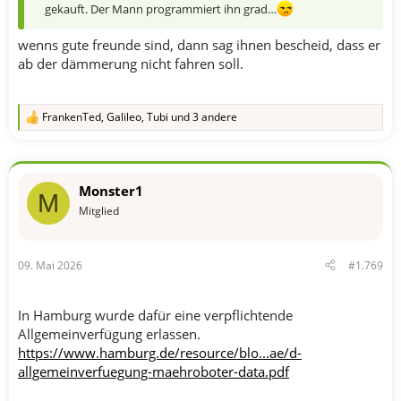
gekauft. Der Mann programmiert ihn grad…
wenns gute freunde sind, dann sag ihnen bescheid, dass er
ab der dämmerung nicht fahren soll.
FrankenTed
,
Galileo
,
Tubi
und 3 andere
R
e
a
k
t
Monster1
i
M
o
Mitglied
n
e
n
09. Mai 2026
#1.769
:
In Hamburg wurde dafür eine verpflichtende
Allgemeinverfügung erlassen.
https://www.hamburg.de/resource/blo...ae/d-
allgemeinverfuegung-maehroboter-data.pdf