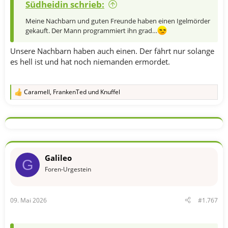
Südheidin schrieb:
Meine Nachbarn und guten Freunde haben einen Igelmörder
gekauft. Der Mann programmiert ihn grad…
Unsere Nachbarn haben auch einen. Der fährt nur solange
es hell ist und hat noch niemanden ermordet.
Caramell
,
FrankenTed
und
Knuffel
R
e
a
k
t
i
o
n
Galileo
e
G
n
Foren-Urgestein
:
09. Mai 2026
#1.767