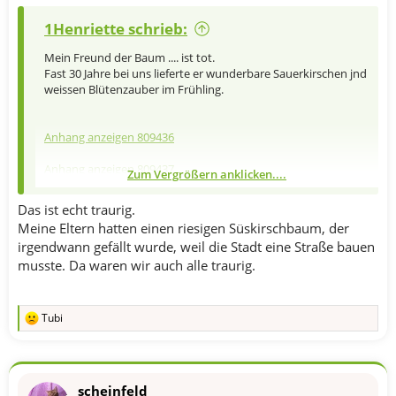
1Henriette schrieb:
Mein Freund der Baum .... ist tot.
Fast 30 Jahre bei uns lieferte er wunderbare Sauerkirschen jnd
weissen Blütenzauber im Frühling.
Anhang anzeigen 809436
Anhang anzeigen 809437
Zum Vergrößern anklicken....
Anhang anzeigen 809438
Anhang anzeigen 809439
Das ist echt traurig.
Meine Eltern hatten einen riesigen Süskirschbaum, der
irgendwann gefällt wurde, weil die Stadt eine Straße bauen
musste. Da waren wir auch alle traurig.
Tubi
R
e
a
k
t
scheinfeld
i