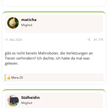
maticha
Mitglied
11. Mai 2026
#1.779
gibt es nicht bereits Mähroboter, die Verletzungen an
Tieren verhindern? Ich dachte, ich hätte da mal was
gelesen.
Mara-25
R
e
a
k
t
Südheidin
i
o
Mitglied
n