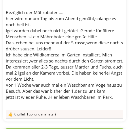
Bezüglich der Mähroboter ....
hier wird nur am Tag bis zum Abend gemäht,solange es
noch hell ist.
Igel wurden dabei noch nicht getötet. Gerade für ältere
Menschen ist ein Mähroboter eine große Hilfe .
Da sterben bei uns mehr auf der Strasse,wenn diese nachts
drüber sausen. Leider!!
Ich habe eine Wildkamerea im Garten installiert. Mich
interessiert ,wer alles so nachts durch den Garten stromert.
Da kommen aller 2-3 Tage, ausser Marder und Fuchs, auch
mal 2 Igel an der Kamera vorbei. Die haben keinerlei Angst
vor dem Licht.
Vor 1 Woche war auch mal ein Waschbär am Vogelhaus zu
Besuch. Aber das war bisher der 1.der zu uns kam.
jetzt ist wieder Ruhe. .Hier leben Waschbären im Park.
Knuffel
,
Tubi
und
mahatari
R
e
a