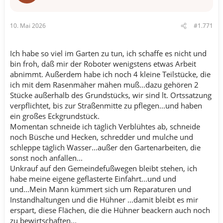
:
10. Mai 2026
#1.771
Ich habe so viel im Garten zu tun, ich schaffe es nicht und
bin froh, daß mir der Roboter wenigstens etwas Arbeit
abnimmt. Außerdem habe ich noch 4 kleine Teilstücke, die
ich mit dem Rasenmäher mähen muß...dazu gehören 2
Stücke außerhalb des Grundstücks, wir sind lt. Ortssatzung
verpflichtet, bis zur Straßenmitte zu pflegen...und haben
ein großes Eckgrundstück.
Momentan schneide ich täglich Verblühtes ab, schneide
noch Büsche und Hecken, schredder und mulche und
schleppe täglich Wasser...außer den Gartenarbeiten, die
sonst noch anfallen...
Unkrauf auf den Gemeindefußwegen bleibt stehen, ich
habe meine eigene geflasterte Einfahrt...und und
und...Mein Mann kümmert sich um Reparaturen und
Instandhaltungen und die Hühner ...damit bleibt es mir
erspart, diese Flächen, die die Hühner beackern auch noch
zu bewirtschaften...