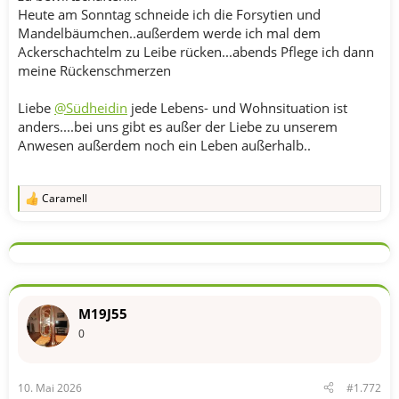
Heute am Sonntag schneide ich die Forsytien und
Mandelbäumchen..außerdem werde ich mal dem
Ackerschachtelm zu Leibe rücken...abends Pflege ich dann
meine Rückenschmerzen
Liebe
@Südheidin
jede Lebens- und Wohnsituation ist
anders....bei uns gibt es außer der Liebe zu unserem
Anwesen außerdem noch ein Leben außerhalb..
Caramell
R
e
a
k
t
i
o
n
M19J55
e
n
0
:
10. Mai 2026
#1.772