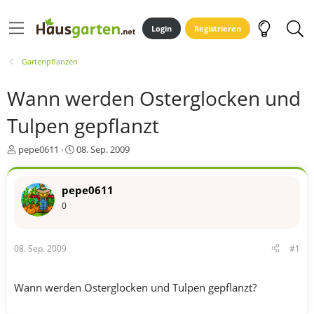
Login
Registrieren
Gartenpflanzen
Wann werden Osterglocken und
Tulpen gepflanzt
E
E
pepe0611
08. Sep. 2009
r
r
s
s
t
t
pepe0611
e
e
0
l
l
l
l
e
t
08. Sep. 2009
#1
r
a
m
Wann werden Osterglocken und Tulpen gepflanzt?