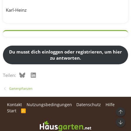
Karl-Heinz
Du musst dich einloggen oder registrieren, um hier
zu antworten.
Bluesky
LinkedIn
Teilen:
Gartenpflanzen
Kontakt
Nutzungsbedingungen
Datenschutz
Hilfe
Start
R
Ob
S
S
Unt