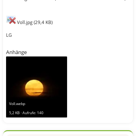
Voll.jpg (29,4 KB)
LG
Anhänge
Voll.webp
5,2 KB · Aufrufe: 140