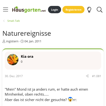
Login
Registrieren
Small-Talk
Naturereignisse
E
E
ingistern
04. Jan. 2011
r
r
s
s
t
t
Kia ora
e
e
0
l
l
l
l
e
t
r
a
30. Dez. 2017
#1.081
m
"Mein" Mond ist ja anders rum, er hatte auch einen
Minihenkel, oben rechts.....
Aber das ist sicher nicht der gesuchte?
rr: