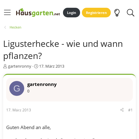
Login
Registrieren
Hecken
Ligusterhecke - wie und wann
pflanzen?
E
E
gartenronny
17. März 2013
r
r
s
s
t
t
gartenronny
G
e
e
0
l
l
l
l
e
t
17. März 2013
#1
r
a
m
Guten Abend an alle,