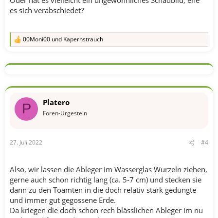
es sich verabschiedet?
00Moni00
und
Kapernstrauch
R
e
a
k
t
i
o
n
Platero
e
P
n
Foren-Urgestein
:
27. Juli 2022
#4
Also, wir lassen die Ableger im Wasserglas Wurzeln ziehen,
gerne auch schon richtig lang (ca. 5-7 cm) und stecken sie
dann zu den Toamten in die doch relativ stark gedüngte
und immer gut gegossene Erde.
Da kriegen die doch schon rech blässlichen Ableger im nu