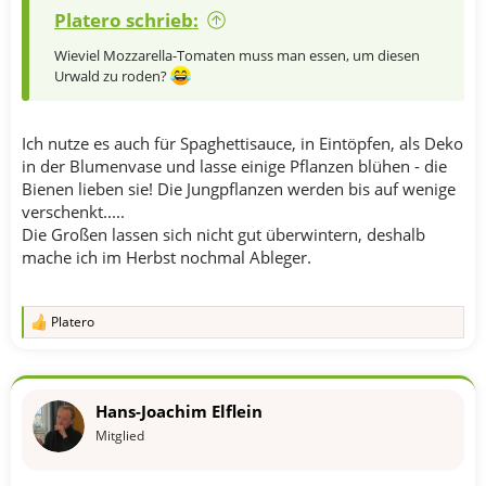
Platero schrieb:
Wieviel Mozzarella-Tomaten muss man essen, um diesen
Urwald zu roden?
Ich nutze es auch für Spaghettisauce, in Eintöpfen, als Deko
in der Blumenvase und lasse einige Pflanzen blühen - die
Bienen lieben sie! Die Jungpflanzen werden bis auf wenige
verschenkt.....
Die Großen lassen sich nicht gut überwintern, deshalb
mache ich im Herbst nochmal Ableger.
Platero
R
e
a
k
t
Hans-Joachim Elflein
i
o
Mitglied
n
e
n