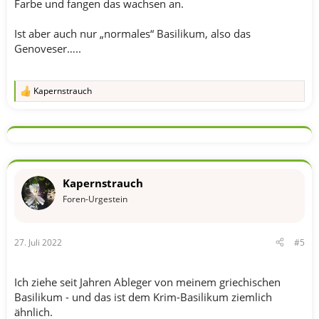
Farbe und fangen das wachsen an.
Ist aber auch nur „normales“ Basilikum, also das
Genoveser…..
Kapernstrauch
R
e
a
k
t
i
o
n
Kapernstrauch
e
n
Foren-Urgestein
:
27. Juli 2022
#5
Ich ziehe seit Jahren Ableger von meinem griechischen
Basilikum - und das ist dem Krim-Basilikum ziemlich
ähnlich.