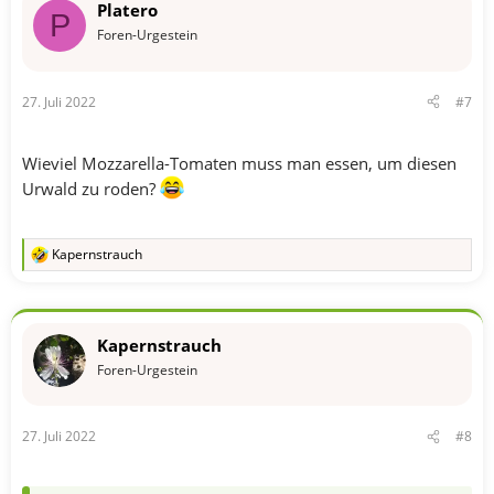
Platero
e
P
n
Foren-Urgestein
:
27. Juli 2022
#7
Wieviel Mozzarella-Tomaten muss man essen, um diesen
Urwald zu roden?
Kapernstrauch
R
e
a
k
t
Kapernstrauch
i
o
Foren-Urgestein
n
e
n
27. Juli 2022
#8
: