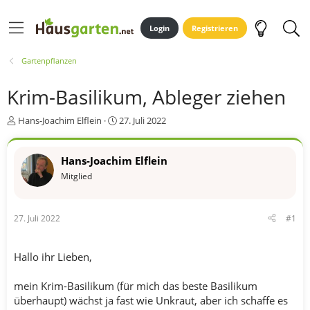
Login
Registrieren
Gartenpflanzen
Krim-Basilikum, Ableger ziehen
E
E
Hans-Joachim Elflein
27. Juli 2022
r
r
s
s
t
t
Hans-Joachim Elflein
e
e
Mitglied
l
l
l
l
e
t
27. Juli 2022
#1
r
a
m
Hallo ihr Lieben,
mein Krim-Basilikum (für mich das beste Basilikum
überhaupt) wächst ja fast wie Unkraut, aber ich schaffe es