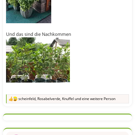
Und das sind die Nachkommen
scheinfeld
,
Rosabelverde
,
Knuffel
und eine weitere Person
R
e
a
k
t
i
o
n