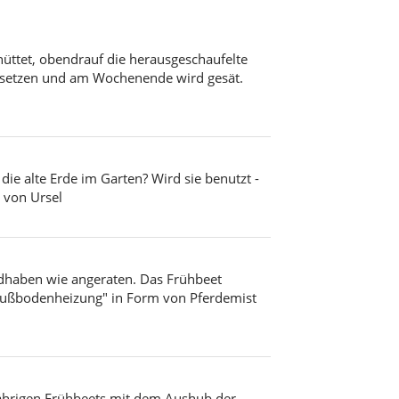
chüttet, obendrauf die herausgeschaufelte
h setzen und am Wochenende wird gesät.
ie alte Erde im Garten? Wird sie benutzt -
 von Ursel
ndhaben wie angeraten. Das Frühbeet
"Fußbodenheizung" in Form von Pferdemist
jährigen Frühbeets mit dem Aushub der