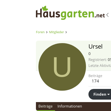
Foren
Mitglieder
Ursel
U
0
Registriert
0
Letzte Aktivit
Beiträge
174
Finden
Beiträge
Informationen