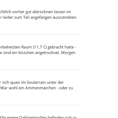
ichtlich vorher gut abtrocknen lassen im
r leider zum Teil angefangen auszutreiben.
unbeheizten Raum (11,7 C) gebracht hatte -
ie sind ein bisschen angetrocknet. Morgen
 sich quasi im Souterrain unter der
oll. War wohl ein Ammenmärchen - oder zu
le meine Dahlienknollen befinden sich in