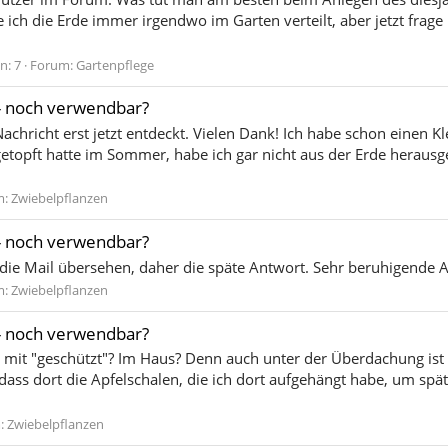
 ich die Erde immer irgendwo im Garten verteilt, aber jetzt frage
n: 7
Forum:
Gartenpflege
- noch verwendbar?
 Nachricht erst jetzt entdeckt. Vielen Dank! Ich habe schon einen K
ngetopft hatte im Sommer, habe ich gar nicht aus der Erde herau
m:
Zwiebelpflanzen
- noch verwendbar?
h die Mail übersehen, daher die späte Antwort. Sehr beruhigende 
m:
Zwiebelpflanzen
- noch verwendbar?
it "geschützt"? Im Haus? Denn auch unter der Überdachung ist d
 dass dort die Apfelschalen, die ich dort aufgehängt habe, um s
:
Zwiebelpflanzen