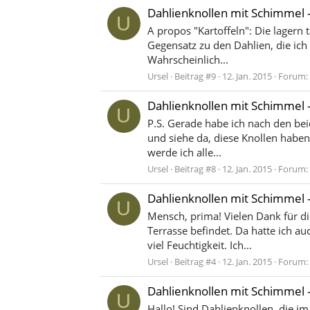
Dahlienknollen mit Schimmel 
U
A propos "Kartoffeln": Die lagern 
Gegensatz zu den Dahlien, die ich
Wahrscheinlich...
Ursel
Beitrag #9
12. Jan. 2015
Forum:
Dahlienknollen mit Schimmel 
U
P.S. Gerade habe ich nach den bei
und siehe da, diese Knollen haben
werde ich alle...
Ursel
Beitrag #8
12. Jan. 2015
Forum:
Dahlienknollen mit Schimmel 
U
Mensch, prima! Vielen Dank für di
Terrasse befindet. Da hatte ich a
viel Feuchtigkeit. Ich...
Ursel
Beitrag #4
12. Jan. 2015
Forum:
Dahlienknollen mit Schimmel 
U
Hallo! Sind Dahlienknollen, die 