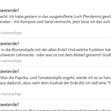
hbeeterde?
racht: Ich habe gestern in das ausgekofferte Loch Pferdemist ges
raten - mit Kompost und Sand vermischt. Jetzt lasse ich das sic
m:
Gartenpflege
hbeeterde?
n die Blumentöpfe mit der alten Erde? Und welche Funktion hat d
 schweren Lehmerde - oder was ist mit dem Bedarf gemeint? Gruß
m:
Gartenpflege
hbeeterde?
 Was die Paprika- und Tomatentöpfe angeht, werde ich es so ha
us dadurch, dass nach dem Aushub der Erde (60 cm tief) eine 
m:
Gartenpflege
hbeeterde?
tnutzer im Forum: Was tut man am besten beim Anlegen des dies