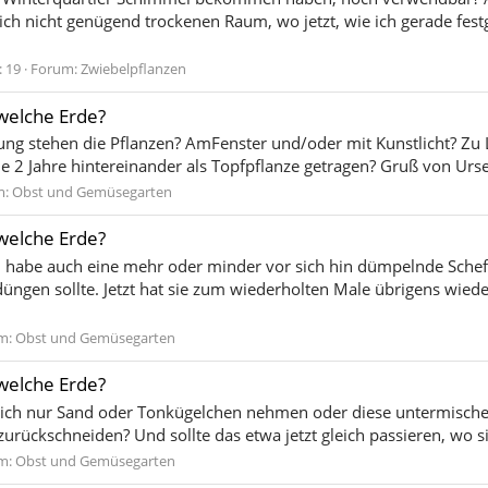
lich nicht genügend trockenen Raum, wo jetzt, wie ich gerade fest
 19
Forum:
Zwiebelpflanzen
welche Erde?
g stehen die Pflanzen? AmFenster und/oder mit Kunstlicht? Zu Li
 sie 2 Jahre hintereinander als Topfpflanze getragen? Gruß von Urse
m:
Obst und Gemüsegarten
welche Erde?
 ich habe auch eine mehr oder minder vor sich hin dümpelnde Schef
h düngen sollte. Jetzt hat sie zum wiederholten Male übrigens wie
m:
Obst und Gemüsegarten
welche Erde?
ächlich nur Sand oder Tonkügelchen nehmen oder diese untermische
urückschneiden? Und sollte das etwa jetzt gleich passieren, wo si
m:
Obst und Gemüsegarten