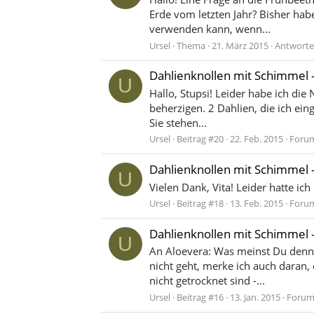
Erde vom letzten Jahr? Bisher habe
verwenden kann, wenn...
Ursel
Thema
21. März 2015
Antworte
Dahlienknollen mit Schimmel 
U
Hallo, Stupsi! Leider habe ich die
beherzigen. 2 Dahlien, die ich ei
Sie stehen...
Ursel
Beitrag #20
22. Feb. 2015
Foru
Dahlienknollen mit Schimmel 
U
Vielen Dank, Vita! Leider hatte ic
Ursel
Beitrag #18
13. Feb. 2015
Foru
Dahlienknollen mit Schimmel 
U
An Aloevera: Was meinst Du denn m
nicht geht, merke ich auch daran,
nicht getrocknet sind -...
Ursel
Beitrag #16
13. Jan. 2015
Forum