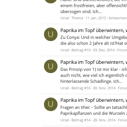
einem frostfreien, aber offensicht
überzogen sind. Ich...
Ursel
Thema
11. Jan. 2015
Antworten:
Paprika im Topf überwintern, 
U
Zu Conya: Und in welcher Umgebun
die also schon 2 Jahre alt ist?Hat
Ursel
Beitrag #19
03. Dez. 2014
Foru
Paprika im Topf überwintern, 
U
Das Prinzip von 1) ist mir klar -
auch nicht, wie viel ich eigentlic
hinterlassende Schädlinge. Ich...
Ursel
Beitrag #16
30. Nov. 2014
Foru
Paprika im Topf überwintern, 
U
Fragen an tihei: - Sollte an tats
Paprikapflanzen und die Wurzeln z
Ursel
Beitrag #14
28. Nov. 2014
Foru