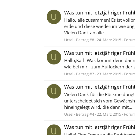
Was tun mit letztjähriger Frü
U
Hallo, alle zusammen! Es ist vollb
erde und diese wiederum wie ange
Vielen Dank an alle...
Ursel
Beitrag #8
24. März 2015
Foru
Was tun mit letztjähriger Frü
U
Hallo,Karl! Was kommt denn dann i
wie bei mir - zum Auflockern der
Ursel
Beitrag #7
23. März 2015
Foru
Was tun mit letztjähriger Frü
U
Vielen Dank für die Rückmeldung!
unterscheidet sich vom Gewächsha
hineingelegt wird, die dann mit...
Ursel
Beitrag #4
22. März 2015
Foru
Was tun mit letztjähriger Frü
U
Hallo! Eine Frage an die Frühbee