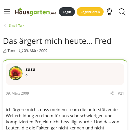
Login
Registrieren
Small-Talk
Das ärgert mich heute... Fred
E
E
Tono
09. März 2009
r
r
s
s
t
t
susu
e
e
0
l
l
l
l
e
t
r
a
09. März 2009
#21
m
ich ärgere mich , dass meinem Team die unterstützende
Weiterbildung zu einem für uns sehr schwierigen und
komplizierten Projekt nicht bewilligt wurde. Und das von
Leuten, die die Fakten gar nicht kennen und nicht