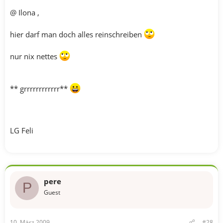
@ Ilona ,
hier darf man doch alles reinschreiben
nur nix nettes
** grrrrrrrrrrrr**
LG Feli
pere
P
Guest
10. März 2009
#28