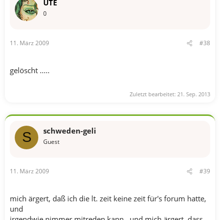
UTE
0
11. März 2009
#38
gelöscht .....
Zuletzt bearbeitet:
21. Sep. 2013
schweden-geli
S
Guest
11. März 2009
#39
mich ärgert, daß ich die lt. zeit keine zeit für's forum hatte,
und
irgendwie nimmer mitreden kann...und mich ärgert, dass