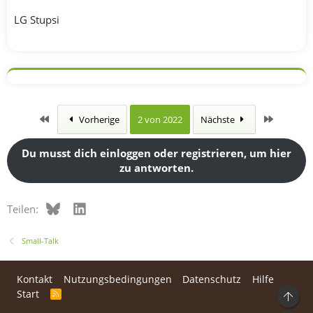
LG Stupsi
Erste
Letzte
Vorherige
2 von 2022
Nächste
Du musst dich einloggen oder registrieren, um hier
zu antworten.
Bluesky
LinkedIn
Teilen:
Small-Talk
Kontakt
Nutzungsbedingungen
Datenschutz
Hilfe
Start
R
Ob
S