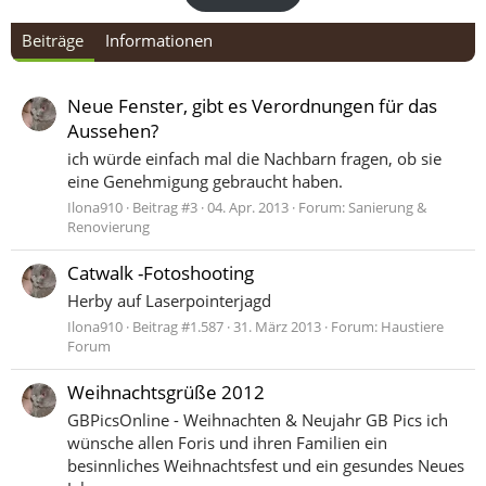
Beiträge
Informationen
Neue Fenster, gibt es Verordnungen für das
Aussehen?
ich würde einfach mal die Nachbarn fragen, ob sie
eine Genehmigung gebraucht haben.
Ilona910
Beitrag #3
04. Apr. 2013
Forum:
Sanierung &
Renovierung
Catwalk -Fotoshooting
Herby auf Laserpointerjagd
Ilona910
Beitrag #1.587
31. März 2013
Forum:
Haustiere
Forum
Weihnachtsgrüße 2012
GBPicsOnline - Weihnachten & Neujahr GB Pics ich
wünsche allen Foris und ihren Familien ein
besinnliches Weihnachtsfest und ein gesundes Neues