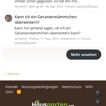
immer schön gegossen. Es hat mir mit...
Ilona910
Beitrag #3
18. Sep. 2012
Forum:
Gartenpflanzen
Kann ich ein Geranienstämmchen
überwintern?
kann mir jemand sagen, ob ich ein
Geranienstämmchen überwintern kann?
Ilona910
Thema
17. Sep. 2012
Antworten: 4
Forum:
Gartenpflanzen
Mehr ansehen
Mitglieder
Kontakt
Nutzungsbedingungen
Datenschutz
Hilfe
Start
R
Ob
S
S
Unt