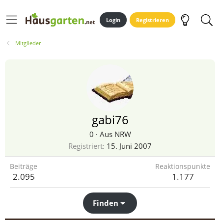
Login
Registrieren
Mitglieder
gabi76
0
·
Aus
NRW
Registriert
15. Juni 2007
Beiträge
Reaktionspunkte
2.095
1.177
Finden