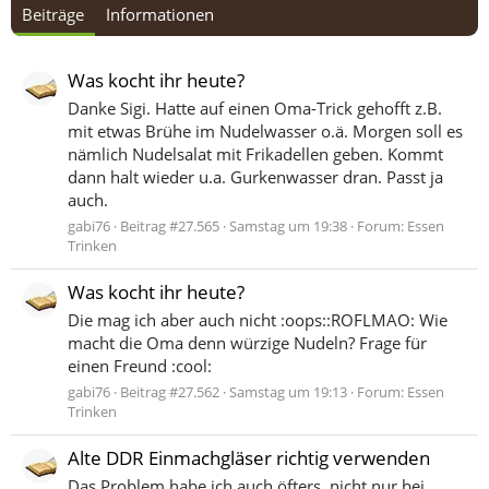
Beiträge
Informationen
Was kocht ihr heute?
Danke Sigi. Hatte auf einen Oma-Trick gehofft z.B.
mit etwas Brühe im Nudelwasser o.ä. Morgen soll es
nämlich Nudelsalat mit Frikadellen geben. Kommt
dann halt wieder u.a. Gurkenwasser dran. Passt ja
auch.
gabi76
Beitrag #27.565
Samstag um 19:38
Forum:
Essen
Trinken
Was kocht ihr heute?
Die mag ich aber auch nicht :oops::ROFLMAO: Wie
macht die Oma denn würzige Nudeln? Frage für
einen Freund :cool:
gabi76
Beitrag #27.562
Samstag um 19:13
Forum:
Essen
Trinken
Alte DDR Einmachgläser richtig verwenden
Das Problem habe ich auch öfters, nicht nur bei