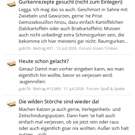
Gurkenrezepte gesucht (nicht zum Einlegen)
Legga. Ich mag das so auch. Geschmort in Sahne mit
Zwiebeln und Gewürzen, gerne 'ne Prise
Gemüsebouillon hinzu, dazu einfach Kartöffelchen
(Salzkartoffeln oder auch Bratkartoffeln). Müssen
auch nicht unbedingt extra Schmorgurken sein, die
bekomme ich hier meistens gar nicht. Raumgurken...
gabi76
Beitrag #21
13. Juli 2026
Forum:
Essen Trinken
Heute schon gelacht?
Genau! Damit man vorher eingeben kann, wo man
eigentlich hin wollte, bevor es verjessen wird.
:augenrollen:
gabi76
Beitrag #12.669
11. Juli 2026
Forum:
Spaß & Spiele
Die wilden Störche sind wieder da!
Machen Katzen ja auch gerne, Verlegenheits- und
Zeitschindungsputzen. Dann ham 'se halt auch
einfach mal verjessen, ob sie jetzt rein oder raus
oder auch eigentlich goar nix wollten. Außer sich halt
putzen... :roll: