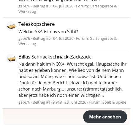
gabi76
Beitrag #8
04. Juli 2026
Forum:
Gartengeräte &
Werkzeug
Teleskopschere
Welche ASA ist das von Stihl?
gabi76
Beitrag #6
04. Juli 2026
Forum:
Gartengeräte &
Werkzeug
Billas Schnackschnack-Zackzack
Na dann halt im NOXX. Wurscht egal, Hauptsache ihr
habt es erleben können. Wie lieb von deinem Mann
und soviel Mühe, wie schön sowas ist. Und Lieben
Dank für deinen Bericht . :love: Ich wollte immer
schon nach Marburg... :unsure: (stimmt tatsächlich,
aber jetzt habe ich noch einen wichtigen...
gabi76
Beitrag #179.918
28. Juni 2026
Forum:
Spaß & Spiele
Mehr ansehen