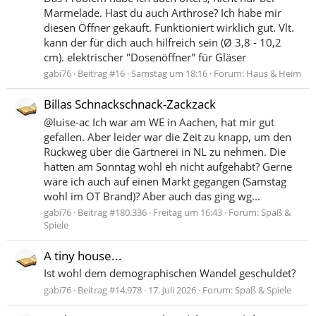
Marmelade. Hast du auch Arthrose? Ich habe mir
diesen Öffner gekauft. Funktioniert wirklich gut. Vlt.
kann der für dich auch hilfreich sein (Ø 3,8 - 10,2
cm). elektrischer "Dosenöffner" für Gläser
gabi76
Beitrag #16
Samstag um 18:16
Forum:
Haus & Heim
Billas Schnackschnack-Zackzack
@luise-ac Ich war am WE in Aachen, hat mir gut
gefallen. Aber leider war die Zeit zu knapp, um den
Rückweg über die Gärtnerei in NL zu nehmen. Die
hätten am Sonntag wohl eh nicht aufgehabt? Gerne
wäre ich auch auf einen Markt gegangen (Samstag
wohl im OT Brand)? Aber auch das ging wg...
gabi76
Beitrag #180.336
Freitag um 16:43
Forum:
Spaß &
Spiele
A tiny house...
Ist wohl dem demographischen Wandel geschuldet?
gabi76
Beitrag #14.978
17. Juli 2026
Forum:
Spaß & Spiele