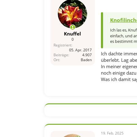
:
Knofilinch
Ich las es, Knu
Knuffel
einfach, und a
0
es bestimmt m
Registriert
05. Apr. 2017
Ich dachte immer
Beiträge
4.907
überlebt. Lag abe
Ort
Baden
In meiner eigene
noch einige dazu
Was ich damit sag
19. Feb. 2025