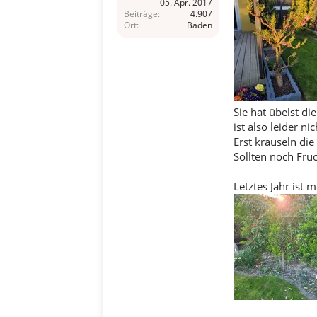
05. Apr. 2017
Beiträge
4.907
Ort
Baden
Sie hat übelst d
ist also leider nic
Erst kräuseln die 
Sollten noch Früc
Letztes Jahr ist 