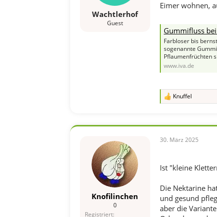
Eimer wohnen, a
Wachtlerhof
Guest
Gummifluss bei
Farbloser bis berns
sogenannte Gummiflu
Pflaumenfrüchten s
www.iva.de
Knuffel
R
e
a
k
t
i
30. März 2025
o
n
e
Ist "kleine Klett
n
:
Die Nektarine hat
Knofilinchen
und gesund pfleg
0
aber die Variante 
Registriert