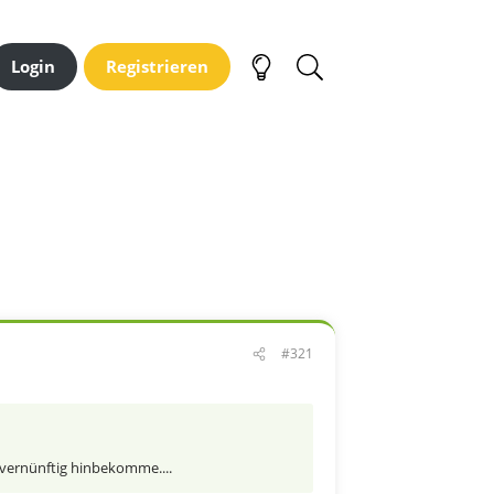
Login
Registrieren
#321
s vernünftig hinbekomme....