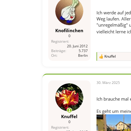
Ich werde auf je
Weg laufen. Aller
"unregelmäßig" un
Knofilinchen
vielleicht lerne 
0
Registriert
20. Juni 2012
Beiträge
5.737
Ort
Berlin
Knuffel
R
e
a
k
t
i
30. März 2025
o
n
e
Ich brauche mal 
n
:
Es geht um meine
Knuffel
0
Registriert