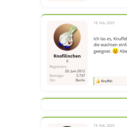
18. Feb. 2025
Ich las es, Knuff
die wachsen einf
geeignet.
Abe
Knofilinchen
0
Registriert
20. Juni 2012
Beiträge
5.737
Ort
Berlin
Knuffel
R
e
a
k
t
i
o
n
e
n
19. Feb. 2025