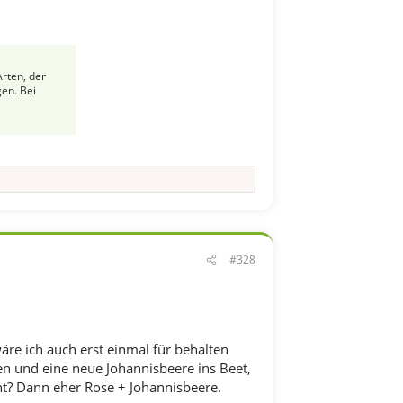
rten, der
en. Bei
#328
äre ich auch erst einmal für behalten
en und eine neue Johannisbeere ins Beet,
eicht? Dann eher Rose + Johannisbeere.