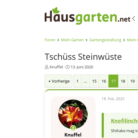
Foren
Mein Garten
Gartengestaltung
Mein 
Tschüss Steinwüste
E
E
Knuffel
13. Juni 2020
r
r
s
s
Vorherige
1
…
15
16
17
18
19
t
t
e
e
l
l
18. Feb. 2025
l
l
e
t
r
a
m
Knofilinch
Shiitake mag i
Knuffel