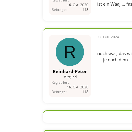
Registriert
ist ein Wääj … fa
16. Okt. 2020
Beiträge
118
22. Feb. 2024
R
noch was, das wi
…. je nach dem 
Reinhard-Peter
Mitglied
Registriert
16. Okt. 2020
Beiträge
118