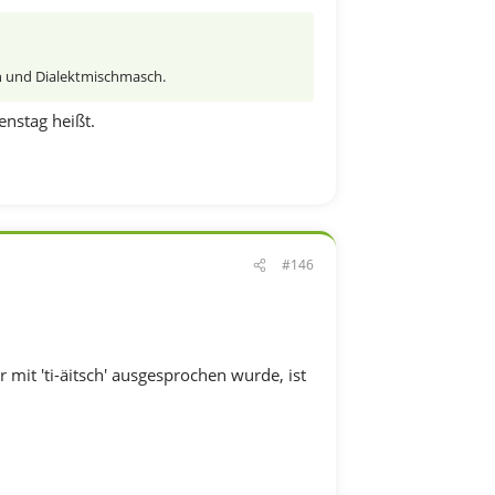
en und Dialektmischmasch.
enstag heißt.
#146
 mit 'ti-äitsch' ausgesprochen wurde, ist