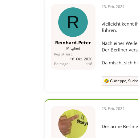
23. Feb. 2024
R
vielleicht kennt 
fuhren.
Reinhard-Peter
Nach einer Weile 
Mitglied
Der Berliner vers
Registriert
16. Okt. 2020
Da mischt sich h
Beiträge
118
Guiseppe
,
Südhe
R
e
a
k
t
i
23. Feb. 2024
o
n
e
Der arme Berliner
n
: