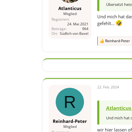
Übersetzt heis
Atlanticus
Mitglied
Und mich hat das 
Registriert
gefehlt...
24. Mai 2021
Beiträge
964
Ort
Südlich von Basel
Reinhard-Peter
R
e
a
k
t
i
o
n
e
n
22. Feb. 2024
:
R
Atlanticus
Und mich hat da
Reinhard-Peter
Mitglied
wir hier lassen 