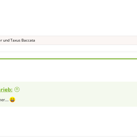
er
und
Taxus Baccata
rieb:
er....