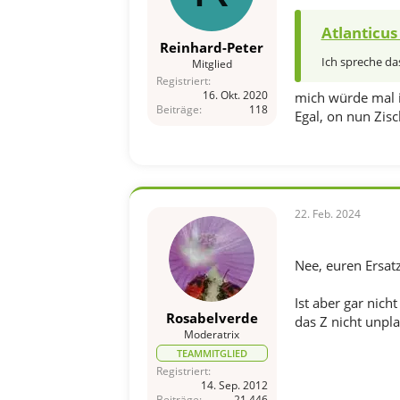
Atlanticus
Reinhard-Peter
Ich spreche da
Mitglied
Registriert
16. Okt. 2020
mich würde mal i
Beiträge
118
Egal, on nun Zisc
22. Feb. 2024
Nee, euren Ersat
Ist aber gar nich
Rosabelverde
das Z nicht unpla
Moderatrix
TEAMMITGLIED
Registriert
14. Sep. 2012
Beiträge
21.446