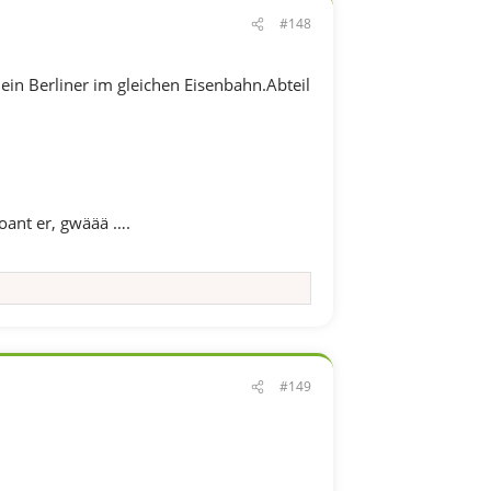
#148
 ein Berliner im gleichen Eisenbahn.Abteil
oant er, gwäää ….
#149