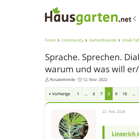
Foren
Community
Gartenfreunde
Small-Tal
Sprache. Sprechen. Dia
warum und was will er/
E
E
Rosabelverde
12. Nov. 2022
r
r
s
s
Vorherige
1
…
6
7
8
9
10
…
t
t
e
e
l
l
22. Feb. 2024
l
l
e
t
r
a
m
Linserich 