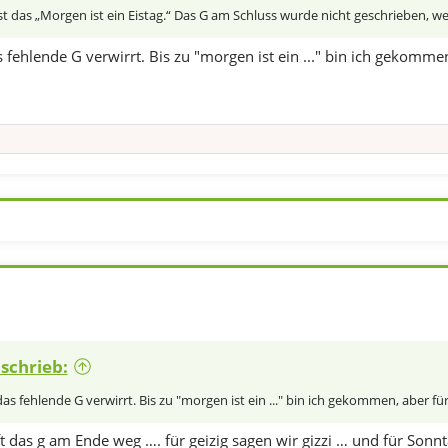
st das „Morgen ist ein Eistag.“ Das G am Schluss wurde nicht geschrieben, w
fehlende G verwirrt. Bis zu "morgen ist ein ..." bin ich gekomme
 schrieb:
s fehlende G verwirrt. Bis zu "morgen ist ein ..." bin ich gekommen, aber für
oft das g am Ende weg …. für geizig sagen wir gizzi … und für So