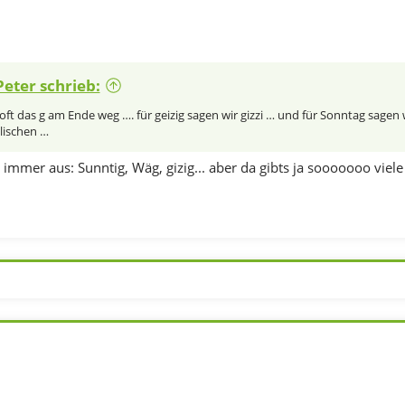
eter schrieb:
n oft das g am Ende weg …. für geizig sagen wir gizzi … und für Sonntag sage
glischen …
g immer aus: Sunntig, Wäg, gizig... aber da gibts ja sooooooo vi