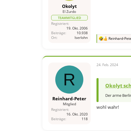
Okolyt
El Zurdo
TEAMMITGLIED
Registriert
19. Okt. 2006
Beiträge
10.938
Ort
Iserlohn
Reinhard-Pet
R
e
a
k
t
i
24. Feb. 2024
o
R
n
e
n
Okolyt sch
:
Der arme Berlin
Reinhard-Peter
Mitglied
wohl wahr!
Registriert
16. Okt. 2020
Beiträge
118