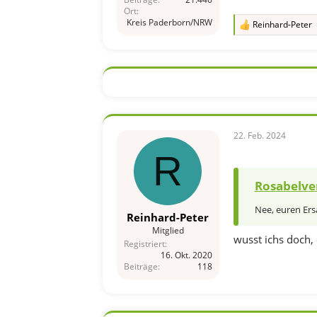
Ort
Kreis Paderborn/NRW
Reinhard-Peter
R
e
a
k
t
i
o
n
e
n
22. Feb. 2024
:
R
Rosabelve
Nee, euren Ers
Reinhard-Peter
Mitglied
wusst ichs doch,
Registriert
16. Okt. 2020
Beiträge
118