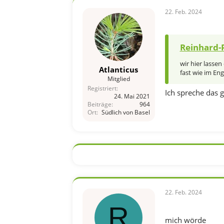
22. Feb. 2024
Reinhard-P
wir hier lasse
Atlanticus
fast wie im En
Mitglied
Registriert
Ich spreche das 
24. Mai 2021
Beiträge
964
Ort
Südlich von Basel
22. Feb. 2024
R
mich wörde