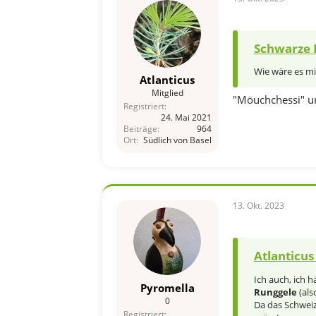
Schwarze K
Wie wäre es mi
Atlanticus
Mitglied
"Möuchchessi" u
Registriert
24. Mai 2021
Beiträge
964
Ort
Südlich von Basel
13. Okt. 2023
Atlanticus
Ich auch, ich 
Pyromella
Runggele
(als
0
Da das Schweiz
Registriert