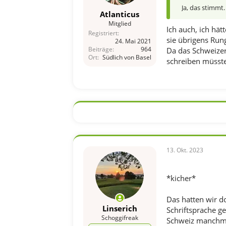
Ja, das stimmt.
Atlanticus
Mitglied
Ich auch, ich hä
Registriert
sie übrigens Rung
24. Mai 2021
Beiträge
964
Da das Schweizer
Ort
Südlich von Basel
schreiben müsste
13. Okt. 2023
*kicher*
Das hatten wir d
Linserich
Schriftsprache g
Schoggifreak
Schweiz manchmal