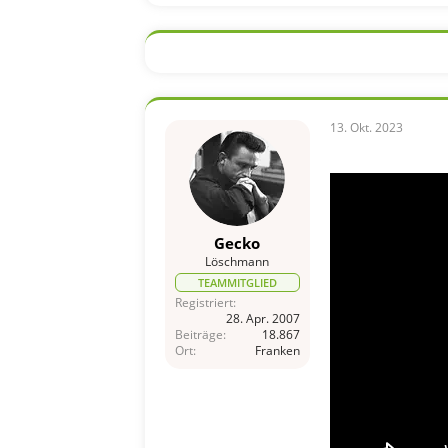
a
k
t
i
o
n
e
n
13. Okt. 2023
:
Gecko
Löschmann
TEAMMITGLIED
Registriert
28. Apr. 2007
Beiträge
18.867
Ort
Franken