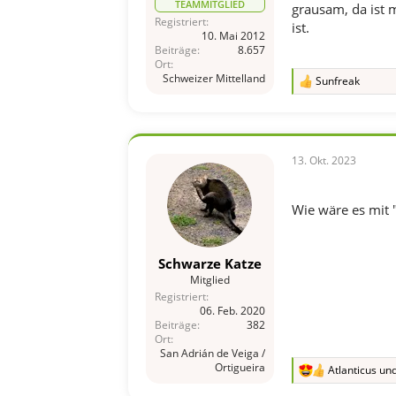
TEAMMITGLIED
grausam, da ist 
Registriert
ist.
10. Mai 2012
Beiträge
8.657
Ort
Schweizer Mittelland
Sunfreak
R
e
a
k
t
i
13. Okt. 2023
o
n
e
Wie wäre es mit 
n
:
Schwarze Katze
Mitglied
Registriert
06. Feb. 2020
Beiträge
382
Ort
San Adrián de Veiga /
Ortigueira
Atlanticus
un
R
e