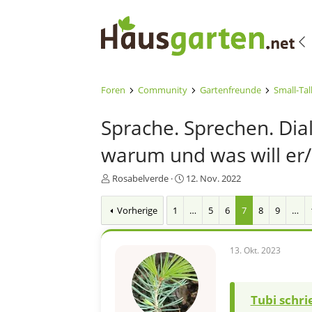
Foren
Community
Gartenfreunde
Small-Tal
Sprache. Sprechen. Dia
warum und was will er/
E
E
Rosabelverde
12. Nov. 2022
r
r
s
s
Vorherige
1
…
5
6
7
8
9
…
t
t
e
e
l
l
13. Okt. 2023
l
l
e
t
r
a
m
Tubi schri