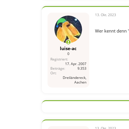
13. Okt. 2023
Wer kennt denn 
luise-ac
0
Registriert
17. Apr. 2007
Beiträge
9.353
Ort
Dreiländereck,
Aachen
13. Okt. 2023