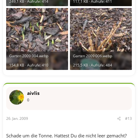
249,1 KB · Aufrufe: 414
117,1 KB · Aufrufe: 411
Garten 2009 004.webp
Garten 2009 006.webp
154,8 KB · Aufrufe: 410
215,5 KB · Aufrufe: 484
aivlis
0
26. Jan. 2009
#13
Schade um die Tonne. Hattest Du die nicht leer gemacht?