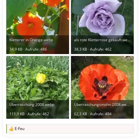
Kletterer in Orange.webp
als rote Kletterrose gekauft.webp
34,9 KB · Aufrufe: 486
38,3 KB · Aufrufe: 462
Überraschung 2008.webp
Überraschungsmohn 2008.webp
111,9 KB · Aufrufe: 462
62,3 KB · Aufrufe: 494
E-Feu
R
e