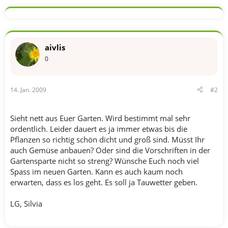
a
k
t
i
o
n
aivlis
e
n
0
:
14. Jan. 2009
#2
Sieht nett aus Euer Garten. Wird bestimmt mal sehr
ordentlich. Leider dauert es ja immer etwas bis die
Pflanzen so richtig schön dicht und groß sind. Müsst Ihr
auch Gemüse anbauen? Oder sind die Vorschriften in der
Gartensparte nicht so streng? Wünsche Euch noch viel
Spass im neuen Garten. Kann es auch kaum noch
erwarten, dass es los geht. Es soll ja Tauwetter geben.
LG, Silvia