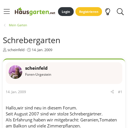
Login
Registrieren
Mein Garten
Schrebergarten
E
E
scheinfeld
14. Jan. 2009
r
r
s
s
t
t
scheinfeld
e
e
Foren-Urgestein
l
l
l
l
e
t
r
a
14. Jan. 2009
#1
m
Hallo,wir sind neu in diesem Forum.
Seit August 2007 sind wir stolze Schrebergärtner.
Als Erfahrung haben wir mitgebracht: Geranien,Tomaten
am Balkon und viele Zimmerpflanzen.