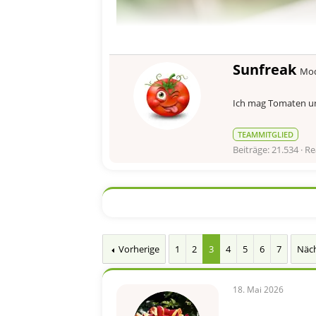
G
Sunfreak
Mod
e
s
Ich mag Tomaten un
c
h
r
TEAMMITGLIED
i
Beiträge
21.534
Re
e
b
e
n
v
o
n
Vorherige
1
2
3
4
5
6
7
Näc
18. Mai 2026