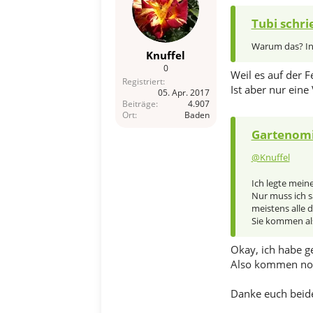
Tubi schri
Warum das? In 
Knuffel
0
Weil es auf der 
Registriert
Ist aber nur ein
05. Apr. 2017
Beiträge
4.907
Ort
Baden
Gartenomi
@Knuffel
Ich legte mein
Nur muss ich s
meistens alle d
Sie kommen als
Okay, ich habe 
Also kommen noch
Danke euch beid