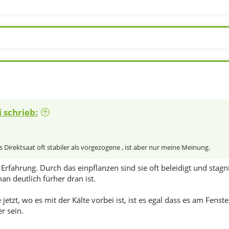
die 2026er Saison in Bezug auf Kürbis & Zucchini. Einschließlich Z
 von Gurken, Melonen und Wassermelonen, diese Arten haben i
!
reads aus den Vorjahren
25 - Hausgarten.net
24 - Hausgarten.net
 Hausgarten.net
 schrieb:
 Hausgarten.net
 Hausgarten.net
 Hausgarten.net
2015 - Hausgarten.net
 Direktsaat oft stabiler als vorgezogene , ist aber nur meine Meinung.
 Hausgarten.net
 Hausgarten.net
e Erfahrung. Durch das einpflanzen sind sie oft beleidigt und st
n deutlich fürher dran ist.
 jetzt, wo es mit der Kälte vorbei ist, ist es egal dass es am Fenst
r sein.