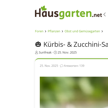
Foren
Pflanzen
Obst und Gemüsegarten
🎃 Kürbis- & Zucchini-S
E
E
Sunfreak
25. Nov. 2025
r
r
s
s
t
t
25. Nov. 2025
Antworten: 139
e
e
l
l
l
l
e
t
r
a
m