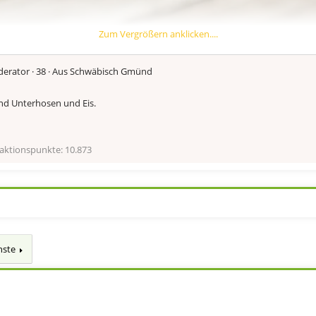
Zum Vergrößern anklicken....
erator
·
38
·
Aus
Schwäbisch Gmünd
d Unterhosen und Eis.
aktionspunkte
10.873
hste