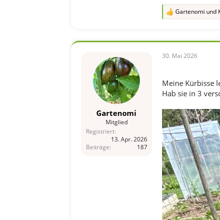
t
Gartenomi
und
i
R
o
e
n
a
e
k
n
t
:
i
30. Mai 2026
o
n
e
Meine Kürbisse le
n
Hab sie in 3 vers
:
Gartenomi
Mitglied
Registriert
13. Apr. 2026
Beiträge
187