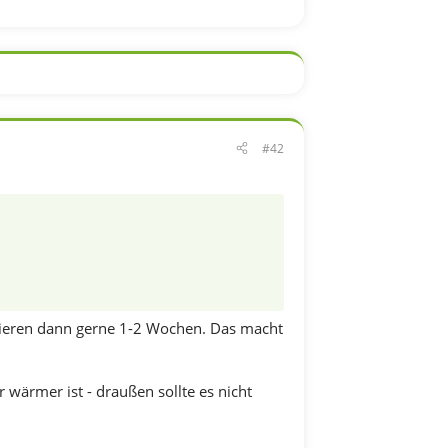
ierkürbis (bitte nicht essen!) und alle
hren eigenen Thread.
#42
agnieren dann gerne 1-2 Wochen. Das macht
er wärmer ist - draußen sollte es nicht