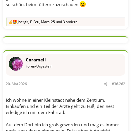
so schön, beim füttern zuzuschauen
JoergK
,
E-Feu
,
Mara-25
und 3 andere
R
e
a
k
t
i
o
n
Caramell
e
n
Foren-Urgestein
:
20. Mai 2026
#36.262
Ich wohne in einer Kleinstadt nahe dem Zentrum.
Einkaufen und ein Teil der Ärzte geht zu Fuß, den Rest
erledige ich mit dem Fahrrad.
Auf dem Dorf bin ich groß geworden und mag es immer
noch, aber dort wohnen nein. Es ist ohne Auto nicht