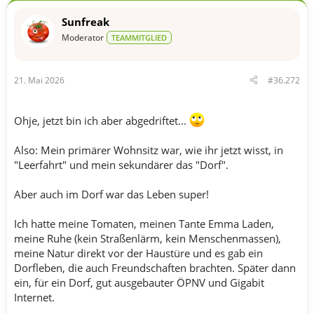
o
n
Sunfreak
e
n
Moderator
TEAMMITGLIED
:
21. Mai 2026
#36.272
Ohje, jetzt bin ich aber abgedriftet...
Also: Mein primärer Wohnsitz war, wie ihr jetzt wisst, in
"Leerfahrt" und mein sekundärer das "Dorf".
Aber auch im Dorf war das Leben super!
Ich hatte meine Tomaten, meinen Tante Emma Laden,
meine Ruhe (kein Straßenlärm, kein Menschenmassen),
meine Natur direkt vor der Haustüre und es gab ein
Dorfleben, die auch Freundschaften brachten. Später dann
ein, für ein Dorf, gut ausgebauter ÖPNV und Gigabit
Internet.