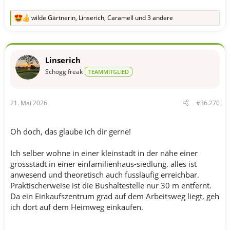
wilde Gärtnerin
,
Linserich
,
Caramell
und 3 andere
R
e
a
k
t
Linserich
i
o
Schoggifreak
TEAMMITGLIED
n
e
n
21. Mai 2026
#36.270
:
Oh doch, das glaube ich dir gerne!
Ich selber wohne in einer kleinstadt in der nähe einer
grossstadt in einer einfamilienhaus-siedlung. alles ist
anwesend und theoretisch auch fussläufig erreichbar.
Praktischerweise ist die Bushaltestelle nur 30 m entfernt.
Da ein Einkaufszentrum grad auf dem Arbeitsweg liegt, geh
ich dort auf dem Heimweg einkaufen.