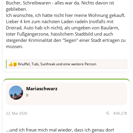
Bücher, Schreibwaren - alles war da. Nichts davon ist
geblieben.
Ich wünschte, ich hätte nicht hier meine Wohnung gekauft.
Lieber 4 km zum nächsten Laden radeln (notfalls mit
Dreirad, Auto hab ich nicht), als umgeben von Baulärm,
toter Fußgängerzone, hässlichem Stadtbild und auch
steigender Kriminalität den "Segen" einer Stadt ertragen zu
müssen.
Knuffel
,
Tubi
,
Sunfreak
und eine weitere Person
R
e
a
k
t
Mariaschwarz
i
o
0
n
e
n
22. Mai 2026
#36.278
:
...und ich freue mich mal wieder, dass ich genau dort