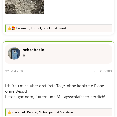
Caramell
,
Knuffel
,
Lycell
und 5 andere
R
e
a
k
t
schreberin
i
o
0
n
e
n
22. Mai 2026
#36.280
:
Ich freu mich über drei freie Tage, ohne konkrete Pläne,
ohne Besuch.
Lesen, gärtnern, futtern und Mittagsschläfchen-herrlich!
Caramell
,
Knuffel
,
Guiseppe
und 6 andere
R