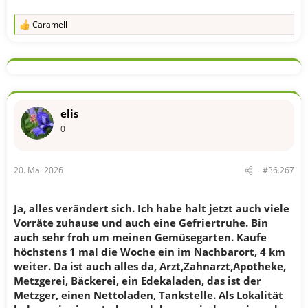
Caramell
R
e
a
k
t
i
o
n
elis
e
n
0
:
20. Mai 2026
#36.267
Ja, alles verändert sich. Ich habe halt jetzt auch viele
Vorräte zuhause und auch eine Gefriertruhe. Bin
auch sehr froh um meinen Gemüsegarten. Kaufe
höchstens 1 mal die Woche ein im Nachbarort, 4 km
weiter. Da ist auch alles da, Arzt,Zahnarzt,Apotheke,
Metzgerei, Bäckerei, ein Edekaladen, das ist der
Metzger, einen Nettoladen, Tankstelle. Als Lokalität