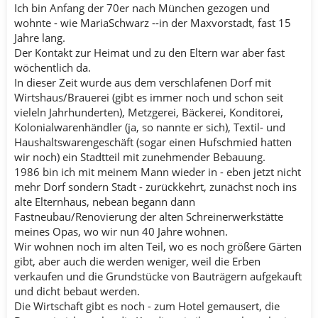
Ich bin Anfang der 70er nach München gezogen und
wohnte - wie MariaSchwarz --in der Maxvorstadt, fast 15
Jahre lang.
Der Kontakt zur Heimat und zu den Eltern war aber fast
wöchentlich da.
In dieser Zeit wurde aus dem verschlafenen Dorf mit
Wirtshaus/Brauerei (gibt es immer noch und schon seit
vieleln Jahrhunderten), Metzgerei, Bäckerei, Konditorei,
Kolonialwarenhändler (ja, so nannte er sich), Textil- und
Haushaltswarengeschäft (sogar einen Hufschmied hatten
wir noch) ein Stadtteil mit zunehmender Bebauung.
1986 bin ich mit meinem Mann wieder in - eben jetzt nicht
mehr Dorf sondern Stadt - zurückkehrt, zunächst noch ins
alte Elternhaus, nebean begann dann
Fastneubau/Renovierung der alten Schreinerwerkstätte
meines Opas, wo wir nun 40 Jahre wohnen.
Wir wohnen noch im alten Teil, wo es noch größere Gärten
gibt, aber auch die werden weniger, weil die Erben
verkaufen und die Grundstücke von Bauträgern aufgekauft
und dicht bebaut werden.
Die Wirtschaft gibt es noch - zum Hotel gemausert, die