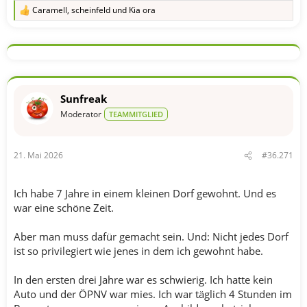
Caramell
,
scheinfeld
und
Kia ora
R
e
a
k
t
i
o
n
Sunfreak
e
n
Moderator
TEAMMITGLIED
:
21. Mai 2026
#36.271
Ich habe 7 Jahre in einem kleinen Dorf gewohnt. Und es
war eine schöne Zeit.
Aber man muss dafür gemacht sein. Und: Nicht jedes Dorf
ist so privilegiert wie jenes in dem ich gewohnt habe.
In den ersten drei Jahre war es schwierig. Ich hatte kein
Auto und der ÖPNV war mies. Ich war täglich 4 Stunden im