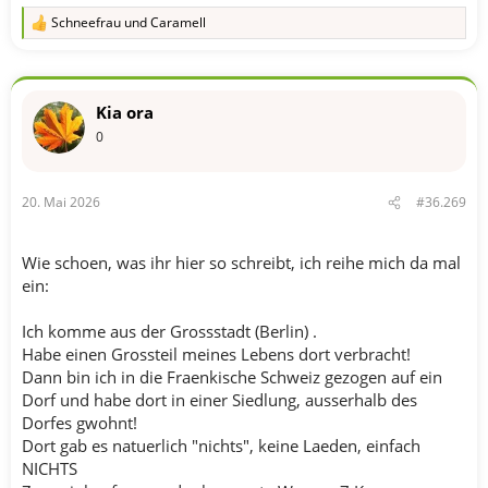
Schneefrau
und
Caramell
R
e
a
k
t
Kia ora
i
o
0
n
e
n
20. Mai 2026
#36.269
:
Wie schoen, was ihr hier so schreibt, ich reihe mich da mal
ein:
Ich komme aus der Grossstadt (Berlin) .
Habe einen Grossteil meines Lebens dort verbracht!
Dann bin ich in die Fraenkische Schweiz gezogen auf ein
Dorf und habe dort in einer Siedlung, ausserhalb des
Dorfes gwohnt!
Dort gab es natuerlich "nichts", keine Laeden, einfach
NICHTS