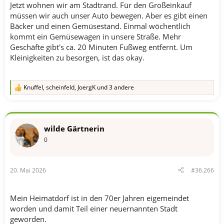
Jetzt wohnen wir am Stadtrand. Für den Großeinkauf
müssen wir auch unser Auto bewegen. Aber es gibt einen
Bäcker und einen Gemüsestand. Einmal wöchentlich
kommt ein Gemüsewagen in unsere Straße. Mehr
Geschäfte gibt's ca. 20 Minuten Fußweg entfernt. Um
Kleinigkeiten zu besorgen, ist das okay.
Knuffel
,
scheinfeld
,
JoergK
und 3 andere
R
e
a
k
t
wilde Gärtnerin
i
o
0
n
e
n
20. Mai 2026
#36.266
:
Mein Heimatdorf ist in den 70er Jahren eigemeindet
worden und damit Teil einer neuernannten Stadt
geworden.