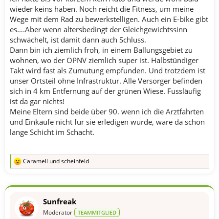
wieder keins haben. Noch reicht die Fitness, um meine
Wege mit dem Rad zu bewerkstelligen. Auch ein E-bike gibt
es….Aber wenn altersbedingt der Gleichgewichtssinn
schwächelt, ist damit dann auch Schluss.
Dann bin ich ziemlich froh, in einem Ballungsgebiet zu
wohnen, wo der ÖPNV ziemlich super ist. Halbstündiger
Takt wird fast als Zumutung empfunden. Und trotzdem ist
unser Ortsteil ohne Infrastruktur. Alle Versorger befinden
sich in 4 km Entfernung auf der grünen Wiese. Fussläufig
ist da gar nichts!
Meine Eltern sind beide über 90. wenn ich die Arztfahrten
und Einkäufe nicht für sie erledigen würde, wäre da schon
lange Schicht im Schacht.
Caramell
und
scheinfeld
R
e
a
k
t
Sunfreak
i
o
Moderator
TEAMMITGLIED