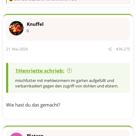
R
e
a
k
t
Knuffel
i
o
0
n
e
n
21. Mai 2026
#36.275
:
1Henriette schrieb:
mischfutter mit mehlwürmern im garten aufgefüllt und
verbarrikadiert gegen den zugriff von dohlen und elstern.
Wie hast du das gemacht?
Platero