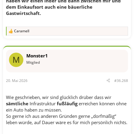
haben wir einen Inder und dann zwischen mir und
dem Einkaufsort auch eine bäuerliche
Gastwirtschaft.
Caramell
R
e
a
k
t
Monster1
i
M
o
Mitglied
n
e
n
20. Mai 2026
#36.268
:
Wie geschrieben, wir sind glücklich drüber dass wir
sämtliche
Infrastruktur
fußläufig
erreichen können ohne
ein Auto haben zu müssen.
So gerne ich aus anderen Gründen gerne „dorfmäßig“
leben würde, auf Dauer wäre es für mich persönlich nichts.