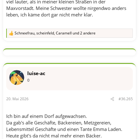
viel lauter, als in meiner kleinen Straßen in der
Maxvorstadt. Meine Schwester wollte nirgendwo anders
leben, ich käme dort gar nicht mehr klar.
Schneefrau
,
scheinfeld
,
Caramell
und 2 andere
R
e
a
k
t
i
o
n
luise-ac
e
n
0
:
20. Mai 2026
#36.265
Ich bin auf einem Dorf aufgewachsen.
Da gab's alle Geschäfte, Bäckereien, Metzgereien,
Lebensmittel Geschäfte und einen Tante Emma Laden.
Heute gibt's da nicht mal mehr einen Bäcker.