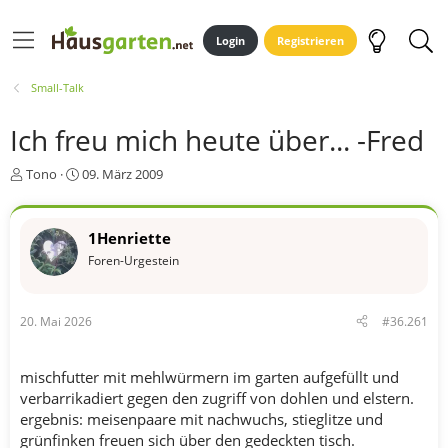
Login
Registrieren
Small-Talk
Ich freu mich heute über... -Fred
E
E
Tono
09. März 2009
r
r
s
s
t
t
1Henriette
e
e
Foren-Urgestein
l
l
l
l
e
t
r
a
20. Mai 2026
#36.261
m
mischfutter mit mehlwürmern im garten aufgefüllt und
verbarrikadiert gegen den zugriff von dohlen und elstern.
ergebnis: meisenpaare mit nachwuchs, stieglitze und
grünfinken freuen sich über den gedeckten tisch.