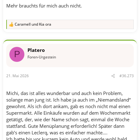
Mehr brauchts für mich auch nicht.
Caramell
und
Kia ora
R
e
a
k
t
Platero
i
P
o
Foren-Urgestein
n
e
n
21. Mai 2026
#36.273
:
Michi, das ist alles wunderbar und auch kein Problem,
solange man jung ist. Ich habe ja auch im „Niemandsland“
gewohnt. Als ich dort ankam, gab es noch nicht mal einen
Supermarkt. Alle Einkäufe wurden auf dem Wochenmarkt
getätigt, der, wie der Name schon sagt, einmal die Woche
stattfand. Gute Menüplanung erforderlich! Später dann
gab’s einen Leclerq, was es einfacher machte….
Ich hatte bis vor kurzem kein Auto und werde wohl bald