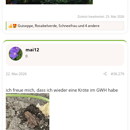
Zuletzt bearbeitet:
23. Mai 2026
Guiseppe
,
Rosabelverde
,
Schneefrau
und 4 andere
R
e
a
k
t
mai12
i
o
0
n
e
n
22. Mai 2026
#36.279
:
ich freue mich, dass ich wieder eine Kröte im GWH habe