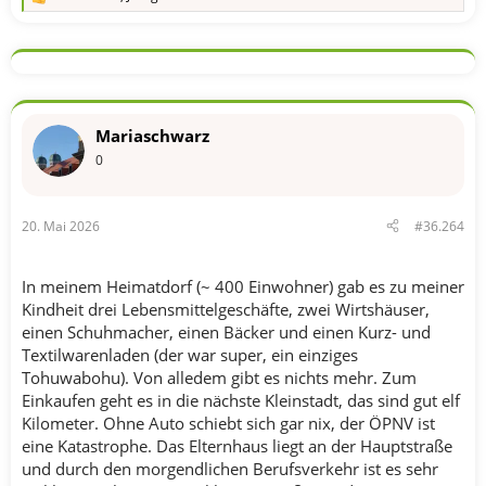
R
e
a
k
t
i
o
n
Mariaschwarz
e
n
0
:
20. Mai 2026
#36.264
In meinem Heimatdorf (~ 400 Einwohner) gab es zu meiner
Kindheit drei Lebensmittelgeschäfte, zwei Wirtshäuser,
einen Schuhmacher, einen Bäcker und einen Kurz- und
Textilwarenladen (der war super, ein einziges
Tohuwabohu). Von alledem gibt es nichts mehr. Zum
Einkaufen geht es in die nächste Kleinstadt, das sind gut elf
Kilometer. Ohne Auto schiebt sich gar nix, der ÖPNV ist
eine Katastrophe. Das Elternhaus liegt an der Hauptstraße
und durch den morgendlichen Berufsverkehr ist es sehr