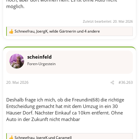
möglich.
Zuletzt bearbeitet:
20. Mai 2026
Schneefrau
,
JoergK
,
wilde Gärtnerin
und 4 andere
R
e
a
k
t
scheinfeld
i
o
Foren-Urgestein
n
e
n
20. Mai 2026
#36.263
:
Deshalb frage ich mich, ob die Freundin(68) die richtige
Entscheidung gemacht hat mit dem Umzug in ein 30
Häuser Dorf. Nächster Einkauf ca 10km entfernt. Ohne
Auto in der Zukunft nicht machbar
Schneefrau
,
JoergK
und
Caramell