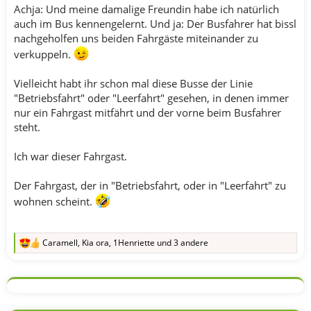
Achja: Und meine damalige Freundin habe ich natürlich
auch im Bus kennengelernt. Und ja: Der Busfahrer hat bissl
nachgeholfen uns beiden Fahrgäste miteinander zu
verkuppeln.
Vielleicht habt ihr schon mal diese Busse der Linie
"Betriebsfahrt" oder "Leerfahrt" gesehen, in denen immer
nur ein Fahrgast mitfährt und der vorne beim Busfahrer
steht.
Ich war dieser Fahrgast.
Der Fahrgast, der in "Betriebsfahrt, oder in "Leerfahrt" zu
wohnen scheint.
Caramell
,
Kia ora
,
1Henriette
und 3 andere
R
e
a
k
t
i